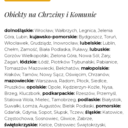
Obiekty na Chrzciny i Komunie
dolnośląskie:
Wrocław
,
Wałbrzych
,
Legnica
,
Jelenia
Góra
,
Lubin
,
kujawsko-pomorskie:
Bydgoszcz
,
Toruń
,
Włocławek
,
Grudziądz
,
Inowrocław
,
lubelskie:
Lublin
,
Chełm
,
Zamość
,
Biała Podlaska
,
Puławy
,
lubuskie:
Gorzów Wielkopolski
,
Zielona Góra
,
Nowa Sól
,
Żary
,
Żagań
,
łódzkie:
Łódź
,
Piotrków Trybunalski
,
Pabianice
,
Tomaszów Mazowiecki
,
Bełchatów
,
małopolskie:
Kraków
,
Tarnów
,
Nowy Sącz
,
Oświęcim
,
Chrzanów
,
mazowieckie:
Warszawa
,
Radom
,
Płock
,
Siedlce
,
Pruszków
,
opolskie:
Opole
,
Kędzierzyn-Koźle
,
Nysa
,
Brzeg
,
Kluczbork
,
podkarpackie:
Rzeszów
,
Przemyśl
,
Stalowa Wola
,
Mielec
,
Tarnobrzeg
,
podlaskie:
Białystok
,
Suwałki
,
Łomża
,
Augustów
,
Bielsk Podlaski
,
pomorskie:
Gdańsk
,
Gdynia
,
Sopot
,
Słupsk
,
Tczew
,
śląskie:
Katowice
,
Częstochowa
,
Sosnowiec
,
Gliwice
,
Zabrze
,
świętokrzyskie:
Kielce
,
Ostrowiec Świętokrzyski
,