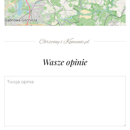
+
−
⇧
©
OpenStreetMap
contributors.
»
Wasze opinie