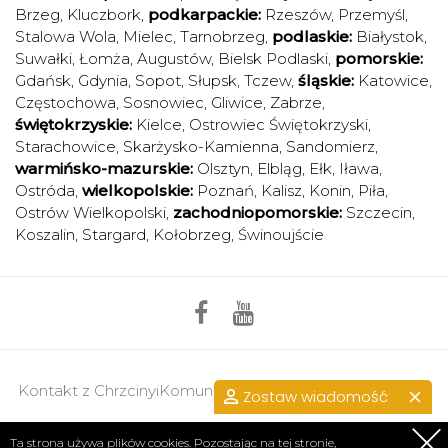
Brzeg
,
Kluczbork
,
podkarpackie:
Rzeszów
,
Przemyśl
,
Stalowa Wola
,
Mielec
,
Tarnobrzeg
,
podlaskie:
Białystok
,
Suwałki
,
Łomża
,
Augustów
,
Bielsk Podlaski
,
pomorskie:
Gdańsk
,
Gdynia
,
Sopot
,
Słupsk
,
Tczew
,
śląskie:
Katowice
,
Częstochowa
,
Sosnowiec
,
Gliwice
,
Zabrze
,
świętokrzyskie:
Kielce
,
Ostrowiec Świętokrzyski
,
Starachowice
,
Skarżysko-Kamienna
,
Sandomierz
,
warmińsko-mazurskie:
Olsztyn
,
Elbląg
,
Ełk
,
Iława
,
Ostróda
,
wielkopolskie:
Poznań
,
Kalisz
,
Konin
,
Piła
,
Ostrów Wielkopolski
,
zachodniopomorskie:
Szczecin
,
Koszalin
,
Stargard
,
Kołobrzeg
,
Świnoujście
Kontakt z ChrzcinyiKomunie.pl >>
przejdź do kontaktu.
Zostaw wiadomość
Regulamin
|
Polityka prywatności
Ta strona używa plików cookies. Pozostając na tej stronie,