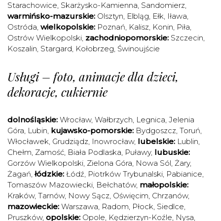
Starachowice
,
Skarżysko-Kamienna
,
Sandomierz
,
warmińsko-mazurskie:
Olsztyn
,
Elbląg
,
Ełk
,
Iława
,
Ostróda
,
wielkopolskie:
Poznań
,
Kalisz
,
Konin
,
Piła
,
Ostrów Wielkopolski
,
zachodniopomorskie:
Szczecin
,
Koszalin
,
Stargard
,
Kołobrzeg
,
Świnoujście
Usługi – foto, animacje dla dzieci,
dekoracje, cukiernie
dolnośląskie:
Wrocław
,
Wałbrzych
,
Legnica
,
Jelenia
Góra
,
Lubin
,
kujawsko-pomorskie:
Bydgoszcz
,
Toruń
,
Włocławek
,
Grudziądz
,
Inowrocław
,
lubelskie:
Lublin
,
Chełm
,
Zamość
,
Biała Podlaska
,
Puławy
,
lubuskie:
Gorzów Wielkopolski
,
Zielona Góra
,
Nowa Sól
,
Żary
,
Żagań
,
łódzkie:
Łódź
,
Piotrków Trybunalski
,
Pabianice
,
Tomaszów Mazowiecki
,
Bełchatów
,
małopolskie:
Kraków
,
Tarnów
,
Nowy Sącz
,
Oświęcim
,
Chrzanów
,
mazowieckie:
Warszawa
,
Radom
,
Płock
,
Siedlce
,
Pruszków
,
opolskie:
Opole
,
Kędzierzyn-Koźle
,
Nysa
,