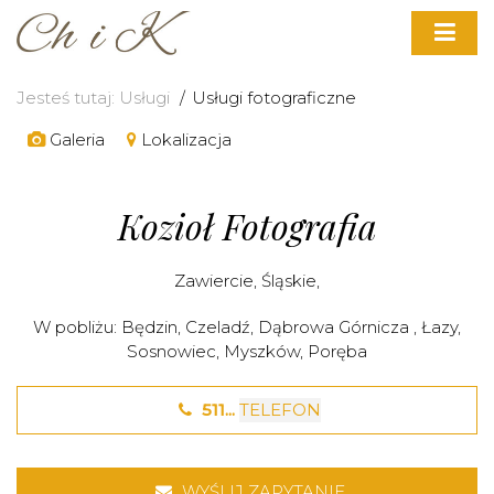
Jesteś tutaj:
Usługi
Usługi fotograficzne
Galeria
Lokalizacja
Kozioł Fotografia
Zawiercie
,
Śląskie
,
W pobliżu:
Będzin
,
Czeladź
,
Dąbrowa Górnicza
,
Łazy
,
Sosnowiec
,
Myszków
,
Poręba
511...
TELEFON
WYŚLIJ ZAPYTANIE