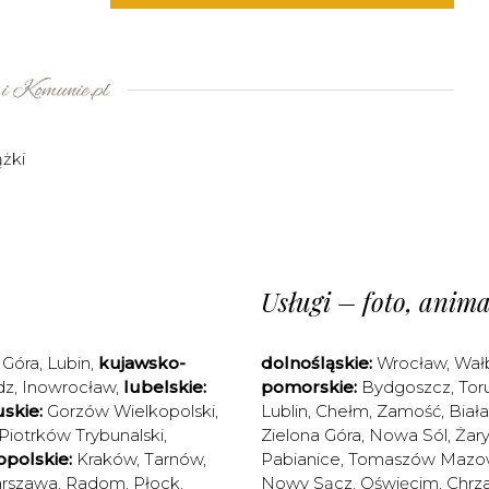
ążki
Usługi – foto, animac
 Góra
,
Lubin
,
kujawsko-
dolnośląskie:
Wrocław
,
Wał
dz
,
Inowrocław
,
lubelskie:
pomorskie:
Bydgoszcz
,
Tor
skie:
Gorzów Wielkopolski
,
Lublin
,
Chełm
,
Zamość
,
Biał
Piotrków Trybunalski
,
Zielona Góra
,
Nowa Sól
,
Żary
polskie:
Kraków
,
Tarnów
,
Pabianice
,
Tomaszów Mazow
rszawa
,
Radom
,
Płock
,
Nowy Sącz
,
Oświęcim
,
Chrz