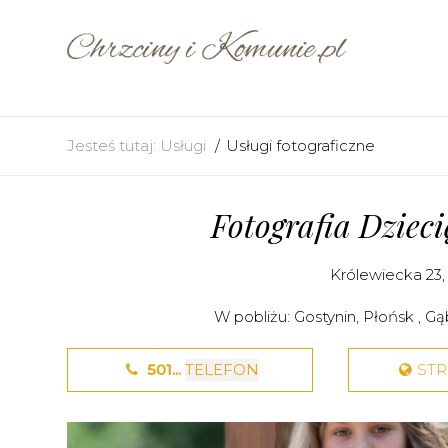
Jesteś tutaj:
Usługi
Usługi fotograficzne
Fotografia Dziec
Królewiecka 23
W pobliżu:
Gostynin
,
Płońsk
,
Gą
501...
TELEFON
ST