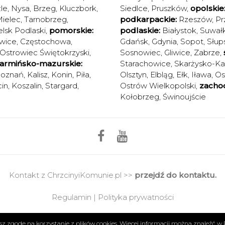
le
,
Nysa
,
Brzeg
,
Kluczbork
,
Siedlce
,
Pruszków
,
opolskie
ielec
,
Tarnobrzeg
,
podkarpackie:
Rzeszów
,
Pr
elsk Podlaski
,
pomorskie:
podlaskie:
Białystok
,
Suwałk
wice
,
Częstochowa
,
Gdańsk
,
Gdynia
,
Sopot
,
Słup
Ostrowiec Świętokrzyski
,
Sosnowiec
,
Gliwice
,
Zabrze
,
armińsko-mazurskie:
Starachowice
,
Skarżysko-K
oznań
,
Kalisz
,
Konin
,
Piła
,
Olsztyn
,
Elbląg
,
Ełk
,
Iława
,
Os
in
,
Koszalin
,
Stargard
,
Ostrów Wielkopolski
,
zacho
Kołobrzeg
,
Świnoujście
Kontakt z ChrzcinyiKomunie.pl >>
przejdź do kontaktu.
Regulamin
|
Polityka prywatności
Copyright 2017 © Axel Media | Designed by
Designum.pl
żasz zgodę na korzystanie z plików cookies. Więcej informacji można znaleźć w