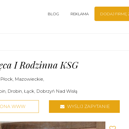
BLOG
REKLAMA
DODAJ FIRMĘ
ięca I Rodzinna KSG
,
Płock
,
Mazowieckie
,
bin
,
Drobin
,
Łąck
,
Dobrzyń Nad Wisłą
RONA WWW
WYŚLIJ ZAPYTANIE