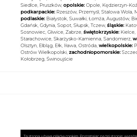
Siedlce
,
Pruszków
,
opolskie:
Opole
,
Kędzierzyn-Koź
podkarpackie:
Rzeszów
,
Przemyśl
,
Stalowa Wola
,
M
podlaskie:
Białystok
,
Suwałki
,
Łomża
,
Augustów
,
Bi
Gdańsk
,
Gdynia
,
Sopot
,
Słupsk
,
Tczew
,
śląskie:
Kato
Sosnowiec
,
Gliwice
,
Zabrze
,
świętokrzyskie:
Kielce
,
Starachowice
,
Skarżysko-Kamienna
,
Sandomierz
,
w
Olsztyn
,
Elbląg
,
Ełk
,
Iława
,
Ostróda
,
wielkopolskie:
P
Ostrów Wielkopolski
,
zachodniopomorskie:
Szczec
Kołobrzeg
,
Świnoujście
Ta strona używa plików cookies. Pozostając na tej stronie, wyra