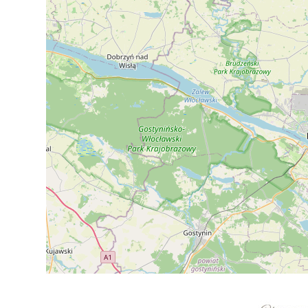
+
−
⇧