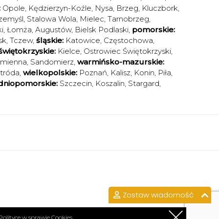
:
Opole
,
Kędzierzyn-Koźle
,
Nysa
,
Brzeg
,
Kluczbork
,
zemyśl
,
Stalowa Wola
,
Mielec
,
Tarnobrzeg
,
i
,
Łomża
,
Augustów
,
Bielsk Podlaski
,
pomorskie:
sk
,
Tczew
,
śląskie:
Katowice
,
Częstochowa
,
świętokrzyskie:
Kielce
,
Ostrowiec Świętokrzyski
,
amienna
,
Sandomierz
,
warmińsko-mazurskie:
tróda
,
wielkopolskie:
Poznań
,
Kalisz
,
Konin
,
Piła
,
dniopomorskie:
Szczecin
,
Koszalin
,
Stargard
,
Zostaw wiadomość
Polityce w sprawie Cookies.