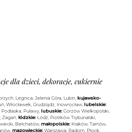
je dla dzieci, dekoracje, cukiernie
brzych
,
Legnica
,
Jelenia Góra
,
Lubin
,
kujawsko-
uń
,
Włocławek
,
Grudziądz
,
Inowrocław
,
lubelskie:
a Podlaska
,
Puławy
,
lubuskie:
Gorzów Wielkopolski
,
,
Żagań
,
łódzkie:
Łódź
,
Piotrków Trybunalski
,
iecki
,
Bełchatów
,
małopolskie:
Kraków
,
Tarnów
,
anów
,
mazowieckie:
Warszawa
,
Radom
,
Płock
,