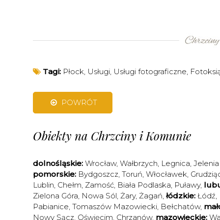
Tagi:
Płock
,
Usługi
,
Usługi fotograficzne
,
Fotoksi
POWRÓT
Obiekty na Chrzciny i Komunie
dolnośląskie:
Wrocław
,
Wałbrzych
,
Legnica
,
Jelenia
pomorskie:
Bydgoszcz
,
Toruń
,
Włocławek
,
Grudzią
Lublin
,
Chełm
,
Zamość
,
Biała Podlaska
,
Puławy
,
lubu
Zielona Góra
,
Nowa Sól
,
Żary
,
Żagań
,
łódzkie:
Łódź
,
Pabianice
,
Tomaszów Mazowiecki
,
Bełchatów
,
mało
Nowy Sącz
,
Oświęcim
,
Chrzanów
,
mazowieckie:
Wa