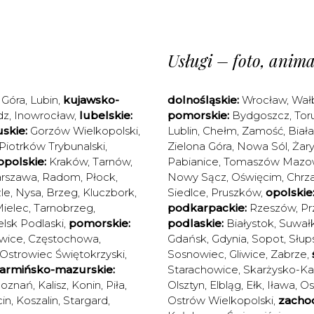
Usługi – foto, animac
 Góra
,
Lubin
,
kujawsko-
dolnośląskie:
Wrocław
,
Wał
dz
,
Inowrocław
,
lubelskie:
pomorskie:
Bydgoszcz
,
Tor
skie:
Gorzów Wielkopolski
,
Lublin
,
Chełm
,
Zamość
,
Biał
Piotrków Trybunalski
,
Zielona Góra
,
Nowa Sól
,
Żary
polskie:
Kraków
,
Tarnów
,
Pabianice
,
Tomaszów Mazow
rszawa
,
Radom
,
Płock
,
Nowy Sącz
,
Oświęcim
,
Chrz
le
,
Nysa
,
Brzeg
,
Kluczbork
,
Siedlce
,
Pruszków
,
opolskie
ielec
,
Tarnobrzeg
,
podkarpackie:
Rzeszów
,
Pr
elsk Podlaski
,
pomorskie:
podlaskie:
Białystok
,
Suwałk
wice
,
Częstochowa
,
Gdańsk
,
Gdynia
,
Sopot
,
Słup
Ostrowiec Świętokrzyski
,
Sosnowiec
,
Gliwice
,
Zabrze
,
armińsko-mazurskie:
Starachowice
,
Skarżysko-K
oznań
,
Kalisz
,
Konin
,
Piła
,
Olsztyn
,
Elbląg
,
Ełk
,
Iława
,
Os
in
,
Koszalin
,
Stargard
,
Ostrów Wielkopolski
,
zacho