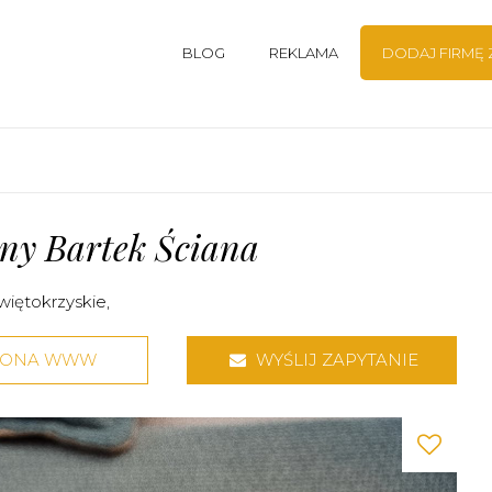
BLOG
REKLAMA
DODAJ FIRMĘ
lny Bartek Ściana
więtokrzyskie
,
RONA WWW
WYŚLIJ ZAPYTANIE