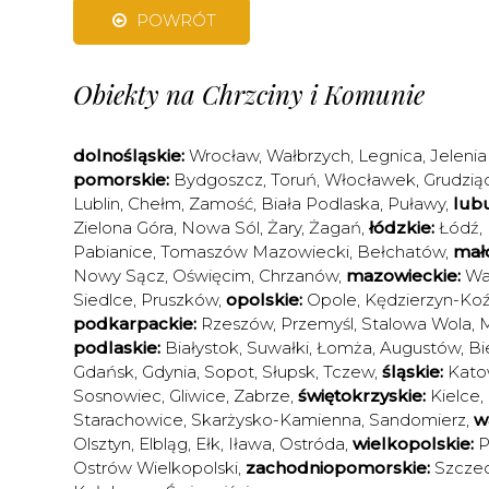
POWRÓT
Obiekty na Chrzciny i Komunie
dolnośląskie:
Wrocław
,
Wałbrzych
,
Legnica
,
Jelenia
pomorskie:
Bydgoszcz
,
Toruń
,
Włocławek
,
Grudzią
Lublin
,
Chełm
,
Zamość
,
Biała Podlaska
,
Puławy
,
lubu
Zielona Góra
,
Nowa Sól
,
Żary
,
Żagań
,
łódzkie:
Łódź
,
Pabianice
,
Tomaszów Mazowiecki
,
Bełchatów
,
mało
Nowy Sącz
,
Oświęcim
,
Chrzanów
,
mazowieckie:
Wa
Siedlce
,
Pruszków
,
opolskie:
Opole
,
Kędzierzyn-Koź
podkarpackie:
Rzeszów
,
Przemyśl
,
Stalowa Wola
,
M
podlaskie:
Białystok
,
Suwałki
,
Łomża
,
Augustów
,
Bi
Gdańsk
,
Gdynia
,
Sopot
,
Słupsk
,
Tczew
,
śląskie:
Kato
Sosnowiec
,
Gliwice
,
Zabrze
,
świętokrzyskie:
Kielce
,
Starachowice
,
Skarżysko-Kamienna
,
Sandomierz
,
w
Olsztyn
,
Elbląg
,
Ełk
,
Iława
,
Ostróda
,
wielkopolskie:
P
Ostrów Wielkopolski
,
zachodniopomorskie:
Szczec