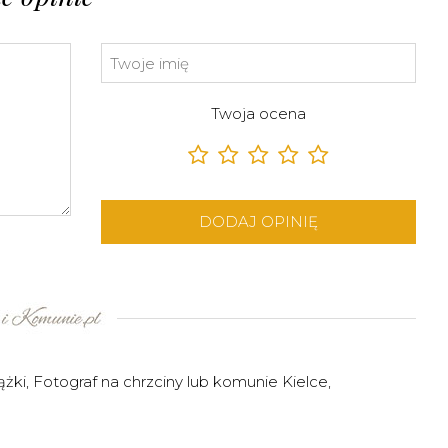
Twoja ocena
DODAJ OPINIĘ
ążki
,
Fotograf na chrzciny lub komunie Kielce
,