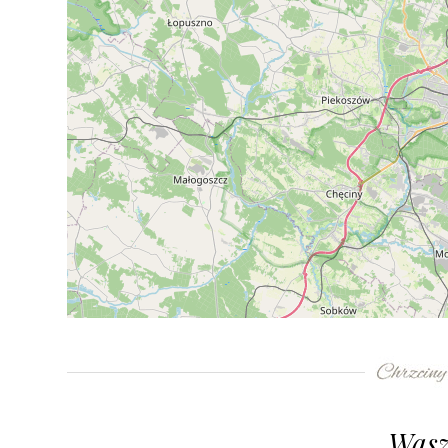
+
−
⇧
©
OpenStreetMap
contributors.
»
Wasz