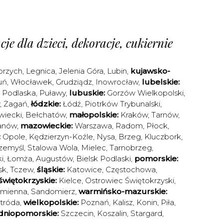
je dla dzieci, dekoracje, cukiernie
brzych
,
Legnica
,
Jelenia Góra
,
Lubin
,
kujawsko-
uń
,
Włocławek
,
Grudziądz
,
Inowrocław
,
lubelskie:
a Podlaska
,
Puławy
,
lubuskie:
Gorzów Wielkopolski
,
,
Żagań
,
łódzkie:
Łódź
,
Piotrków Trybunalski
,
iecki
,
Bełchatów
,
małopolskie:
Kraków
,
Tarnów
,
anów
,
mazowieckie:
Warszawa
,
Radom
,
Płock
,
:
Opole
,
Kędzierzyn-Koźle
,
Nysa
,
Brzeg
,
Kluczbork
,
zemyśl
,
Stalowa Wola
,
Mielec
,
Tarnobrzeg
,
i
,
Łomża
,
Augustów
,
Bielsk Podlaski
,
pomorskie:
sk
,
Tczew
,
śląskie:
Katowice
,
Częstochowa
,
świętokrzyskie:
Kielce
,
Ostrowiec Świętokrzyski
,
amienna
,
Sandomierz
,
warmińsko-mazurskie:
tróda
,
wielkopolskie:
Poznań
,
Kalisz
,
Konin
,
Piła
,
dniopomorskie:
Szczecin
,
Koszalin
,
Stargard
,