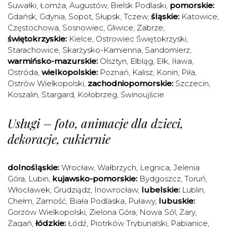
Suwałki
,
Łomża
,
Augustów
,
Bielsk Podlaski
,
pomorskie:
Gdańsk
,
Gdynia
,
Sopot
,
Słupsk
,
Tczew
,
śląskie:
Katowice
,
Częstochowa
,
Sosnowiec
,
Gliwice
,
Zabrze
,
świętokrzyskie:
Kielce
,
Ostrowiec Świętokrzyski
,
Starachowice
,
Skarżysko-Kamienna
,
Sandomierz
,
warmińsko-mazurskie:
Olsztyn
,
Elbląg
,
Ełk
,
Iława
,
Ostróda
,
wielkopolskie:
Poznań
,
Kalisz
,
Konin
,
Piła
,
Ostrów Wielkopolski
,
zachodniopomorskie:
Szczecin
,
Koszalin
,
Stargard
,
Kołobrzeg
,
Świnoujście
Usługi – foto, animacje dla dzieci,
dekoracje, cukiernie
dolnośląskie:
Wrocław
,
Wałbrzych
,
Legnica
,
Jelenia
Góra
,
Lubin
,
kujawsko-pomorskie:
Bydgoszcz
,
Toruń
,
Włocławek
,
Grudziądz
,
Inowrocław
,
lubelskie:
Lublin
,
Chełm
,
Zamość
,
Biała Podlaska
,
Puławy
,
lubuskie:
Gorzów Wielkopolski
,
Zielona Góra
,
Nowa Sól
,
Żary
,
Żagań
,
łódzkie:
Łódź
,
Piotrków Trybunalski
,
Pabianice
,