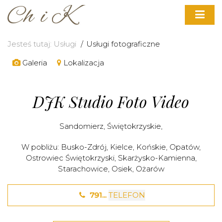
Jesteś tutaj:
Usługi
Usługi fotograficzne
Galeria
Lokalizacja
DJK Studio Foto Video
Sandomierz
,
Świętokrzyskie
,
W pobliżu:
Busko-Zdrój
,
Kielce
,
Końskie
,
Opatów
,
Ostrowiec Świętokrzyski
,
Skarżysko-Kamienna
,
Starachowice
,
Osiek
,
Ożarów
791...
TELEFON