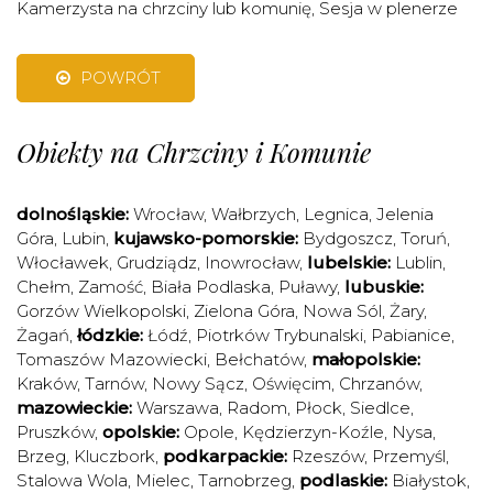
Kamerzysta na chrzciny lub komunię
,
Sesja w plenerze
POWRÓT
Obiekty na Chrzciny i Komunie
dolnośląskie:
Wrocław
,
Wałbrzych
,
Legnica
,
Jelenia
Góra
,
Lubin
,
kujawsko-pomorskie:
Bydgoszcz
,
Toruń
,
Włocławek
,
Grudziądz
,
Inowrocław
,
lubelskie:
Lublin
,
Chełm
,
Zamość
,
Biała Podlaska
,
Puławy
,
lubuskie:
Gorzów Wielkopolski
,
Zielona Góra
,
Nowa Sól
,
Żary
,
Żagań
,
łódzkie:
Łódź
,
Piotrków Trybunalski
,
Pabianice
,
Tomaszów Mazowiecki
,
Bełchatów
,
małopolskie:
Kraków
,
Tarnów
,
Nowy Sącz
,
Oświęcim
,
Chrzanów
,
mazowieckie:
Warszawa
,
Radom
,
Płock
,
Siedlce
,
Pruszków
,
opolskie:
Opole
,
Kędzierzyn-Koźle
,
Nysa
,
Brzeg
,
Kluczbork
,
podkarpackie:
Rzeszów
,
Przemyśl
,
Stalowa Wola
,
Mielec
,
Tarnobrzeg
,
podlaskie:
Białystok
,