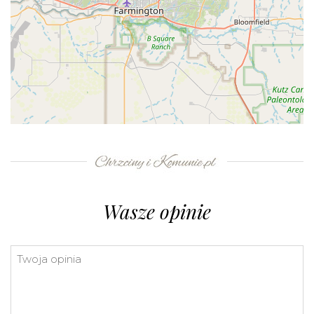
+
−
⇧
©
OpenStreetMap
contributors.
»
Wasze opinie