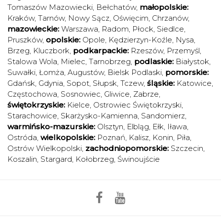
Tomaszów Mazowiecki
,
Bełchatów
,
małopolskie:
Kraków
,
Tarnów
,
Nowy Sącz
,
Oświęcim
,
Chrzanów
,
mazowieckie:
Warszawa
,
Radom
,
Płock
,
Siedlce
,
Pruszków
,
opolskie:
Opole
,
Kędzierzyn-Koźle
,
Nysa
,
Brzeg
,
Kluczbork
,
podkarpackie:
Rzeszów
,
Przemyśl
,
Stalowa Wola
,
Mielec
,
Tarnobrzeg
,
podlaskie:
Białystok
,
Suwałki
,
Łomża
,
Augustów
,
Bielsk Podlaski
,
pomorskie:
Gdańsk
,
Gdynia
,
Sopot
,
Słupsk
,
Tczew
,
śląskie:
Katowice
,
Częstochowa
,
Sosnowiec
,
Gliwice
,
Zabrze
,
świętokrzyskie:
Kielce
,
Ostrowiec Świętokrzyski
,
Starachowice
,
Skarżysko-Kamienna
,
Sandomierz
,
warmińsko-mazurskie:
Olsztyn
,
Elbląg
,
Ełk
,
Iława
,
Ostróda
,
wielkopolskie:
Poznań
,
Kalisz
,
Konin
,
Piła
,
Ostrów Wielkopolski
,
zachodniopomorskie:
Szczecin
,
Koszalin
,
Stargard
,
Kołobrzeg
,
Świnoujście