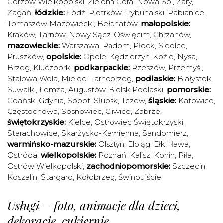
Gorzów Wielkopolski
,
Zielona Góra
,
Nowa Sól
,
Żary
,
Żagań
,
łódzkie:
Łódź
,
Piotrków Trybunalski
,
Pabianice
,
Tomaszów Mazowiecki
,
Bełchatów
,
małopolskie:
Kraków
,
Tarnów
,
Nowy Sącz
,
Oświęcim
,
Chrzanów
,
mazowieckie:
Warszawa
,
Radom
,
Płock
,
Siedlce
,
Pruszków
,
opolskie:
Opole
,
Kędzierzyn-Koźle
,
Nysa
,
Brzeg
,
Kluczbork
,
podkarpackie:
Rzeszów
,
Przemyśl
,
Stalowa Wola
,
Mielec
,
Tarnobrzeg
,
podlaskie:
Białystok
,
Suwałki
,
Łomża
,
Augustów
,
Bielsk Podlaski
,
pomorskie:
Gdańsk
,
Gdynia
,
Sopot
,
Słupsk
,
Tczew
,
śląskie:
Katowice
,
Częstochowa
,
Sosnowiec
,
Gliwice
,
Zabrze
,
świętokrzyskie:
Kielce
,
Ostrowiec Świętokrzyski
,
Starachowice
,
Skarżysko-Kamienna
,
Sandomierz
,
warmińsko-mazurskie:
Olsztyn
,
Elbląg
,
Ełk
,
Iława
,
Ostróda
,
wielkopolskie:
Poznań
,
Kalisz
,
Konin
,
Piła
,
Ostrów Wielkopolski
,
zachodniopomorskie:
Szczecin
,
Koszalin
,
Stargard
,
Kołobrzeg
,
Świnoujście
Usługi – foto, animacje dla dzieci,
dekoracje, cukiernie