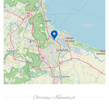
+
−
⇧
©
OpenStreetMap
contributors.
»