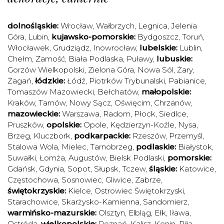
dolnośląskie:
Wrocław
,
Wałbrzych
,
Legnica
,
Jelenia
Góra
,
Lubin
,
kujawsko-pomorskie:
Bydgoszcz
,
Toruń
,
Włocławek
,
Grudziądz
,
Inowrocław
,
lubelskie:
Lublin
,
Chełm
,
Zamość
,
Biała Podlaska
,
Puławy
,
lubuskie:
Gorzów Wielkopolski
,
Zielona Góra
,
Nowa Sól
,
Żary
,
Żagań
,
łódzkie:
Łódź
,
Piotrków Trybunalski
,
Pabianice
,
Tomaszów Mazowiecki
,
Bełchatów
,
małopolskie:
Kraków
,
Tarnów
,
Nowy Sącz
,
Oświęcim
,
Chrzanów
,
mazowieckie:
Warszawa
,
Radom
,
Płock
,
Siedlce
,
Pruszków
,
opolskie:
Opole
,
Kędzierzyn-Koźle
,
Nysa
,
Brzeg
,
Kluczbork
,
podkarpackie:
Rzeszów
,
Przemyśl
,
Stalowa Wola
,
Mielec
,
Tarnobrzeg
,
podlaskie:
Białystok
,
Suwałki
,
Łomża
,
Augustów
,
Bielsk Podlaski
,
pomorskie:
Gdańsk
,
Gdynia
,
Sopot
,
Słupsk
,
Tczew
,
śląskie:
Katowice
,
Częstochowa
,
Sosnowiec
,
Gliwice
,
Zabrze
,
świętokrzyskie:
Kielce
,
Ostrowiec Świętokrzyski
,
Starachowice
,
Skarżysko-Kamienna
,
Sandomierz
,
warmińsko-mazurskie:
Olsztyn
,
Elbląg
,
Ełk
,
Iława
,
Ostróda
,
wielkopolskie:
Poznań
,
Kalisz
,
Konin
,
Piła
,