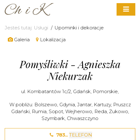
Jesteś tutaj:
Usługi
Upominki i dekoracje
Galeria
Lokalizacja
Pomyśliwki - Agnieszka
Niekurzak
ul. Kombatantów 1c/2,
Gdańsk
,
Pomorskie
,
W pobliżu:
Bolszewo
,
Gdynia
,
Jantar
,
Kartuzy
,
Pruszcz
Gdański
,
Rumia
,
Sopot
,
Wejherowo
,
Reda
,
Żukowo
,
Szymbark
,
Chwaszczyno
783...
TELEFON