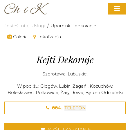
Jesteś tutaj:
Usługi
Upominki i dekoracje
Galeria
Lokalizacja
Kejti Dekoruje
Szprotawa
,
Lubuskie
,
W pobliżu:
Głogów
,
Lubin
,
Żagań
,
Kożuchów
,
Bolesławiec
,
Polkowice
,
Żary
,
Iłowa
,
Bytom Odrzański
884...
TELEFON
WYŚLIJ ZAPYTANIE