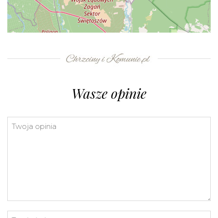
+
−
⇧
©
OpenStreetMap
contributors.
»
Wasze opinie