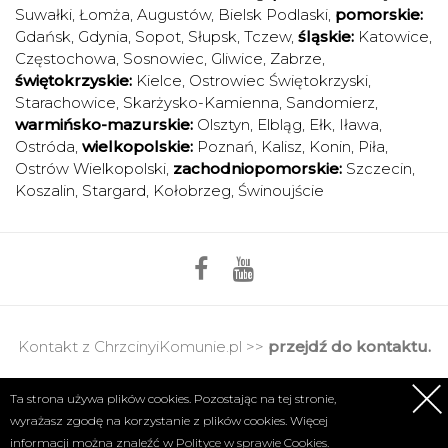
Suwałki
,
Łomża
,
Augustów
,
Bielsk Podlaski
,
pomorskie:
Gdańsk
,
Gdynia
,
Sopot
,
Słupsk
,
Tczew
,
śląskie:
Katowice
,
Częstochowa
,
Sosnowiec
,
Gliwice
,
Zabrze
,
świętokrzyskie:
Kielce
,
Ostrowiec Świętokrzyski
,
Starachowice
,
Skarżysko-Kamienna
,
Sandomierz
,
warmińsko-mazurskie:
Olsztyn
,
Elbląg
,
Ełk
,
Iława
,
Ostróda
,
wielkopolskie:
Poznań
,
Kalisz
,
Konin
,
Piła
,
Ostrów Wielkopolski
,
zachodniopomorskie:
Szczecin
,
Koszalin
,
Stargard
,
Kołobrzeg
,
Świnoujście
Kontakt z ChrzcinyiKomunie.pl >>
przejdź do kontaktu.
Regulamin
|
Polityka prywatności
Ta strona używa plików cookies. Pozostając na tej stronie,
wyrażasz zgodę na korzystanie z plików cookies. Więcej
Copyright 2017 © Axel Media | Designed by
Designum.pl
informacji można znaleźć w
Polityce w sprawie Cookies.