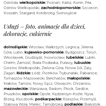
Ostróda
,
wielkopolskie:
Poznań
,
Kalisz
,
Konin
,
Piła
,
Ostrów Wielkopolski
,
zachodniopomorskie:
Szczecin
,
Koszalin
,
Stargard
,
Kołobrzeg
,
Świnoujście
Usługi – foto, animacje dla dzieci,
dekoracje, cukiernie
dolnośląskie:
Wrocław
,
Wałbrzych
,
Legnica
,
Jelenia
Góra
,
Lubin
,
kujawsko-pomorskie:
Bydgoszcz
,
Toruń
,
Włocławek
,
Grudziądz
,
Inowrocław
,
lubelskie:
Lublin
,
Chełm
,
Zamość
,
Biała Podlaska
,
Puławy
,
lubuskie:
Gorzów Wielkopolski
,
Zielona Góra
,
Nowa Sól
,
Żary
,
Żagań
,
łódzkie:
Łódź
,
Piotrków Trybunalski
,
Pabianice
,
Tomaszów Mazowiecki
,
Bełchatów
,
małopolskie:
Kraków
,
Tarnów
,
Nowy Sącz
,
Oświęcim
,
Chrzanów
,
mazowieckie:
Warszawa
,
Radom
,
Płock
,
Siedlce
,
Pruszków
,
opolskie:
Opole
,
Kędzierzyn-Koźle
,
Nysa
,
Brzeg
,
Kluczbork
,
podkarpackie:
Rzeszów
,
Przemyśl
,
Stalowa Wola
,
Mielec
,
Tarnobrzeg
,
podlaskie:
Białystok
,