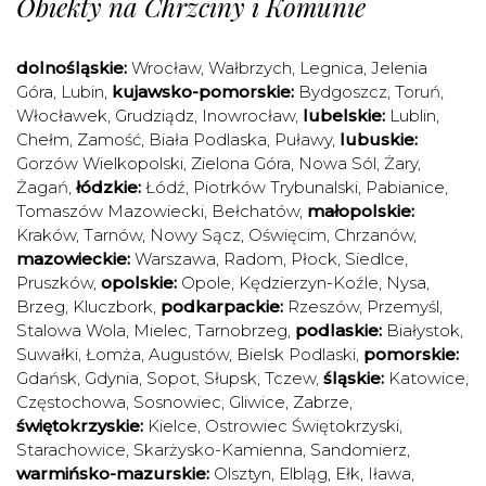
Obiekty na Chrzciny i Komunie
dolnośląskie:
Wrocław
,
Wałbrzych
,
Legnica
,
Jelenia
Góra
,
Lubin
,
kujawsko-pomorskie:
Bydgoszcz
,
Toruń
,
Włocławek
,
Grudziądz
,
Inowrocław
,
lubelskie:
Lublin
,
Chełm
,
Zamość
,
Biała Podlaska
,
Puławy
,
lubuskie:
Gorzów Wielkopolski
,
Zielona Góra
,
Nowa Sól
,
Żary
,
Żagań
,
łódzkie:
Łódź
,
Piotrków Trybunalski
,
Pabianice
,
Tomaszów Mazowiecki
,
Bełchatów
,
małopolskie:
Kraków
,
Tarnów
,
Nowy Sącz
,
Oświęcim
,
Chrzanów
,
mazowieckie:
Warszawa
,
Radom
,
Płock
,
Siedlce
,
Pruszków
,
opolskie:
Opole
,
Kędzierzyn-Koźle
,
Nysa
,
Brzeg
,
Kluczbork
,
podkarpackie:
Rzeszów
,
Przemyśl
,
Stalowa Wola
,
Mielec
,
Tarnobrzeg
,
podlaskie:
Białystok
,
Suwałki
,
Łomża
,
Augustów
,
Bielsk Podlaski
,
pomorskie:
Gdańsk
,
Gdynia
,
Sopot
,
Słupsk
,
Tczew
,
śląskie:
Katowice
,
Częstochowa
,
Sosnowiec
,
Gliwice
,
Zabrze
,
świętokrzyskie:
Kielce
,
Ostrowiec Świętokrzyski
,
Starachowice
,
Skarżysko-Kamienna
,
Sandomierz
,
warmińsko-mazurskie:
Olsztyn
,
Elbląg
,
Ełk
,
Iława
,