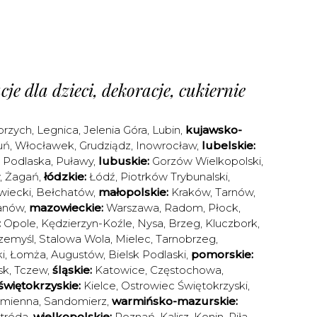
je dla dzieci, dekoracje, cukiernie
brzych
,
Legnica
,
Jelenia Góra
,
Lubin
,
kujawsko-
uń
,
Włocławek
,
Grudziądz
,
Inowrocław
,
lubelskie:
a Podlaska
,
Puławy
,
lubuskie:
Gorzów Wielkopolski
,
,
Żagań
,
łódzkie:
Łódź
,
Piotrków Trybunalski
,
iecki
,
Bełchatów
,
małopolskie:
Kraków
,
Tarnów
,
anów
,
mazowieckie:
Warszawa
,
Radom
,
Płock
,
:
Opole
,
Kędzierzyn-Koźle
,
Nysa
,
Brzeg
,
Kluczbork
,
zemyśl
,
Stalowa Wola
,
Mielec
,
Tarnobrzeg
,
i
,
Łomża
,
Augustów
,
Bielsk Podlaski
,
pomorskie:
sk
,
Tczew
,
śląskie:
Katowice
,
Częstochowa
,
świętokrzyskie:
Kielce
,
Ostrowiec Świętokrzyski
,
amienna
,
Sandomierz
,
warmińsko-mazurskie:
tróda
,
wielkopolskie:
Poznań
,
Kalisz
,
Konin
,
Piła
,