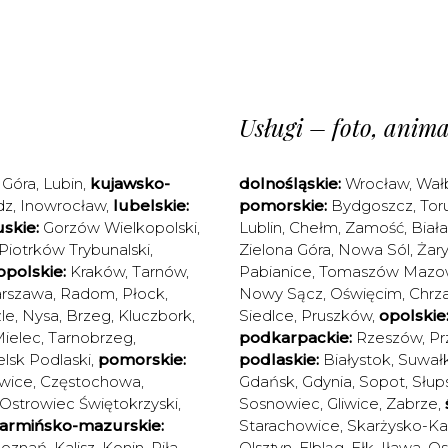
Usługi – foto, animac
 Góra
,
Lubin
,
kujawsko-
dolnośląskie:
Wrocław
,
Wał
dz
,
Inowrocław
,
lubelskie:
pomorskie:
Bydgoszcz
,
Tor
skie:
Gorzów Wielkopolski
,
Lublin
,
Chełm
,
Zamość
,
Biał
Piotrków Trybunalski
,
Zielona Góra
,
Nowa Sól
,
Żary
polskie:
Kraków
,
Tarnów
,
Pabianice
,
Tomaszów Mazow
rszawa
,
Radom
,
Płock
,
Nowy Sącz
,
Oświęcim
,
Chrz
le
,
Nysa
,
Brzeg
,
Kluczbork
,
Siedlce
,
Pruszków
,
opolskie
ielec
,
Tarnobrzeg
,
podkarpackie:
Rzeszów
,
Pr
elsk Podlaski
,
pomorskie:
podlaskie:
Białystok
,
Suwałk
wice
,
Częstochowa
,
Gdańsk
,
Gdynia
,
Sopot
,
Słup
Ostrowiec Świętokrzyski
,
Sosnowiec
,
Gliwice
,
Zabrze
,
armińsko-mazurskie:
Starachowice
,
Skarżysko-K
oznań
,
Kalisz
,
Konin
,
Piła
,
Olsztyn
,
Elbląg
,
Ełk
,
Iława
,
Os