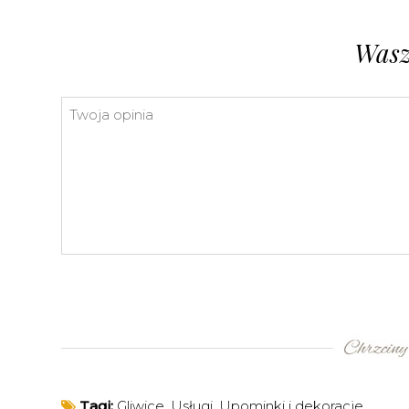
Wasz
Tagi:
Gliwice
,
Usługi
,
Upominki i dekoracje