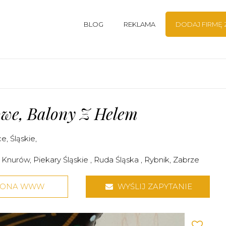
BLOG
REKLAMA
DODAJ FIRMĘ
owe, Balony Z Helem
ce
,
Śląskie
,
,
Knurów
,
Piekary Śląskie
,
Ruda Śląska
,
Rybnik
,
Zabrze
RONA WWW
WYŚLIJ ZAPYTANIE