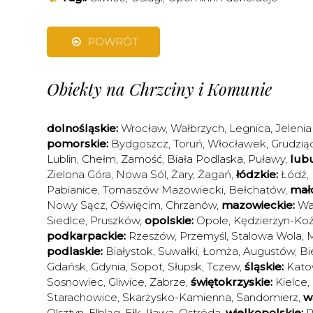
POWRÓT
Obiekty na Chrzciny i Komunie
dolnośląskie:
Wrocław
,
Wałbrzych
,
Legnica
,
Jelenia
pomorskie:
Bydgoszcz
,
Toruń
,
Włocławek
,
Grudzią
Lublin
,
Chełm
,
Zamość
,
Biała Podlaska
,
Puławy
,
lubu
Zielona Góra
,
Nowa Sól
,
Żary
,
Żagań
,
łódzkie:
Łódź
,
Pabianice
,
Tomaszów Mazowiecki
,
Bełchatów
,
mało
Nowy Sącz
,
Oświęcim
,
Chrzanów
,
mazowieckie:
Wa
Siedlce
,
Pruszków
,
opolskie:
Opole
,
Kędzierzyn-Koź
podkarpackie:
Rzeszów
,
Przemyśl
,
Stalowa Wola
,
M
podlaskie:
Białystok
,
Suwałki
,
Łomża
,
Augustów
,
Bi
Gdańsk
,
Gdynia
,
Sopot
,
Słupsk
,
Tczew
,
śląskie:
Kato
Sosnowiec
,
Gliwice
,
Zabrze
,
świętokrzyskie:
Kielce
,
Starachowice
,
Skarżysko-Kamienna
,
Sandomierz
,
w
Olsztyn
,
Elbląg
,
Ełk
,
Iława
,
Ostróda
,
wielkopolskie:
P