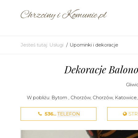
Jesteś tutaj:
Usługi
Upominki i dekoracje
Dekoracje Balon
Gliwi
W pobliżu:
Bytom
,
Chorzów
,
Chorzów
,
Katowice
536...
TELEFON
ST