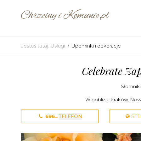
Jesteś tutaj:
Usługi
Upominki i dekoracje
Celebrate Za
Słomniki
W pobliżu:
Kraków
,
Now
696...
TELEFON
ST