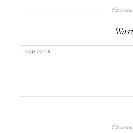
⇧
©
OpenStreetMap
contributors.
»
Wasz