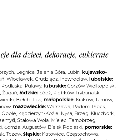
je dla dzieci, dekoracje, cukiernie
brzych
,
Legnica
,
Jelenia Góra
,
Lubin
,
kujawsko-
uń
,
Włocławek
,
Grudziądz
,
Inowrocław
,
lubelskie:
a Podlaska
,
Puławy
,
lubuskie:
Gorzów Wielkopolski
,
,
Żagań
,
łódzkie:
Łódź
,
Piotrków Trybunalski
,
iecki
,
Bełchatów
,
małopolskie:
Kraków
,
Tarnów
,
anów
,
mazowieckie:
Warszawa
,
Radom
,
Płock
,
:
Opole
,
Kędzierzyn-Koźle
,
Nysa
,
Brzeg
,
Kluczbork
,
zemyśl
,
Stalowa Wola
,
Mielec
,
Tarnobrzeg
,
i
,
Łomża
,
Augustów
,
Bielsk Podlaski
,
pomorskie:
sk
,
Tczew
,
śląskie:
Katowice
,
Częstochowa
,