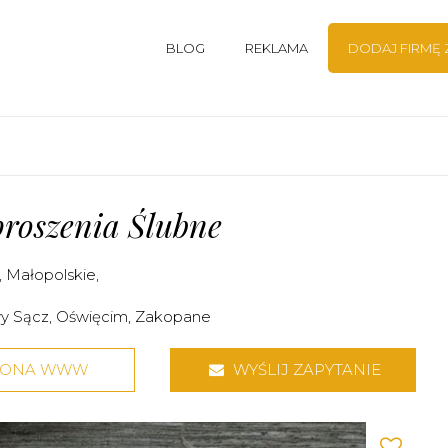
BLOG
REKLAMA
DODAJ FIRMĘ
proszenia Ślubne
,
Małopolskie
,
y Sącz
,
Oświęcim
,
Zakopane
RONA WWW
WYŚLIJ ZAPYTANIE