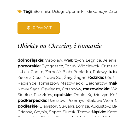
Tagi:
Słomniki
,
Usługi
,
Upominki i dekoracje
,
Zap
POWRÓT
Obiekty na Chrzciny i Komunie
dolnośląskie:
Wrocław
,
Wałbrzych
,
Legnica
,
Jelenia
pomorskie:
Bydgoszcz
,
Toruń
,
Włocławek
,
Grudzią
Lublin
,
Chełm
,
Zamość
,
Biała Podlaska
,
Puławy
,
lubu
Zielona Góra
,
Nowa Sól
,
Żary
,
Żagań
,
łódzkie:
Łódź
,
Pabianice
,
Tomaszów Mazowiecki
,
Bełchatów
,
mało
Nowy Sącz
,
Oświęcim
,
Chrzanów
,
mazowieckie:
Wa
Siedlce
,
Pruszków
,
opolskie:
Opole
,
Kędzierzyn-Koź
podkarpackie:
Rzeszów
,
Przemyśl
,
Stalowa Wola
,
M
podlaskie:
Białystok
,
Suwałki
,
Łomża
,
Augustów
,
Bi
Gdańsk
,
Gdynia
,
Sopot
,
Słupsk
,
Tczew
,
śląskie:
Kato