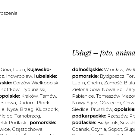
roszenia
Usługi – foto, animac
 Góra
,
Lubin
,
kujawsko-
dolnośląskie:
Wrocław
,
Wał
dz
,
Inowrocław
,
lubelskie:
pomorskie:
Bydgoszcz
,
Tor
skie:
Gorzów Wielkopolski
,
Lublin
,
Chełm
,
Zamość
,
Biał
Piotrków Trybunalski
,
Zielona Góra
,
Nowa Sól
,
Żary
polskie:
Kraków
,
Tarnów
,
Pabianice
,
Tomaszów Mazow
rszawa
,
Radom
,
Płock
,
Nowy Sącz
,
Oświęcim
,
Chrz
le
,
Nysa
,
Brzeg
,
Kluczbork
,
Siedlce
,
Pruszków
,
opolskie
ielec
,
Tarnobrzeg
,
podkarpackie:
Rzeszów
,
Pr
elsk Podlaski
,
pomorskie:
podlaskie:
Białystok
,
Suwałk
wice
,
Częstochowa
,
Gdańsk
,
Gdynia
,
Sopot
,
Słup