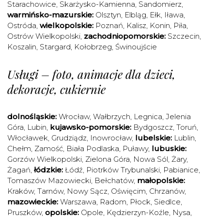
Starachowice
,
Skarżysko-Kamienna
,
Sandomierz
,
warmińsko-mazurskie:
Olsztyn
,
Elbląg
,
Ełk
,
Iława
,
Ostróda
,
wielkopolskie:
Poznań
,
Kalisz
,
Konin
,
Piła
,
Ostrów Wielkopolski
,
zachodniopomorskie:
Szczecin
,
Koszalin
,
Stargard
,
Kołobrzeg
,
Świnoujście
Usługi – foto, animacje dla dzieci,
dekoracje, cukiernie
dolnośląskie:
Wrocław
,
Wałbrzych
,
Legnica
,
Jelenia
Góra
,
Lubin
,
kujawsko-pomorskie:
Bydgoszcz
,
Toruń
,
Włocławek
,
Grudziądz
,
Inowrocław
,
lubelskie:
Lublin
,
Chełm
,
Zamość
,
Biała Podlaska
,
Puławy
,
lubuskie:
Gorzów Wielkopolski
,
Zielona Góra
,
Nowa Sól
,
Żary
,
Żagań
,
łódzkie:
Łódź
,
Piotrków Trybunalski
,
Pabianice
,
Tomaszów Mazowiecki
,
Bełchatów
,
małopolskie:
Kraków
,
Tarnów
,
Nowy Sącz
,
Oświęcim
,
Chrzanów
,
mazowieckie:
Warszawa
,
Radom
,
Płock
,
Siedlce
,
Pruszków
,
opolskie:
Opole
,
Kędzierzyn-Koźle
,
Nysa
,