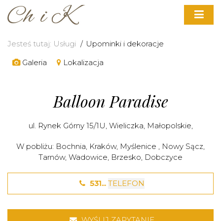
Jesteś tutaj:
Usługi
Upominki i dekoracje
Galeria
Lokalizacja
Balloon Paradise
ul. Rynek Górny 15/1U,
Wieliczka
,
Małopolskie
,
W pobliżu:
Bochnia
,
Kraków
,
Myślenice
,
Nowy Sącz
,
Tarnów
,
Wadowice
,
Brzesko
,
Dobczyce
531...
TELEFON
WYŚLIJ ZAPYTANIE