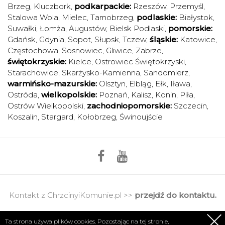
Brzeg
,
Kluczbork
,
podkarpackie:
Rzeszów
,
Przemyśl
,
Stalowa Wola
,
Mielec
,
Tarnobrzeg
,
podlaskie:
Białystok
,
Suwałki
,
Łomża
,
Augustów
,
Bielsk Podlaski
,
pomorskie:
Gdańsk
,
Gdynia
,
Sopot
,
Słupsk
,
Tczew
,
śląskie:
Katowice
,
Częstochowa
,
Sosnowiec
,
Gliwice
,
Zabrze
,
świętokrzyskie:
Kielce
,
Ostrowiec Świętokrzyski
,
Starachowice
,
Skarżysko-Kamienna
,
Sandomierz
,
warmińsko-mazurskie:
Olsztyn
,
Elbląg
,
Ełk
,
Iława
,
Ostróda
,
wielkopolskie:
Poznań
,
Kalisz
,
Konin
,
Piła
,
Ostrów Wielkopolski
,
zachodniopomorskie:
Szczecin
,
Koszalin
,
Stargard
,
Kołobrzeg
,
Świnoujście
Kontakt z ChrzcinyiKomunie.pl >>
przejdź do kontaktu.
Regulamin
|
Polityka prywatności
Ta strona używa plików cookies. Pozostając na tej stronie,