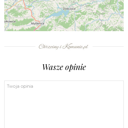
+
−
⇧
©
OpenStreetMap
contributors.
»
Wasze opinie