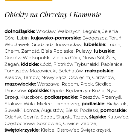
Obiekty na Chrzciny i Komunie
dolnośląskie:
Wrocław
,
Wałbrzych
,
Legnica
,
Jelenia
Góra
,
Lubin
,
kujawsko-pomorskie:
Bydgoszcz
,
Toruń
,
Włocławek
,
Grudziądz
,
Inowrocław
,
lubelskie:
Lublin
,
Chełm
,
Zamość
,
Biała Podlaska
,
Puławy
,
lubuskie:
Gorzów Wielkopolski
,
Zielona Góra
,
Nowa Sól
,
Żary
,
Żagań
,
łódzkie:
Łódź
,
Piotrków Trybunalski
,
Pabianice
,
Tomaszów Mazowiecki
,
Bełchatów
,
małopolskie:
Kraków
,
Tarnów
,
Nowy Sącz
,
Oświęcim
,
Chrzanów
,
mazowieckie:
Warszawa
,
Radom
,
Płock
,
Siedlce
,
Pruszków
,
opolskie:
Opole
,
Kędzierzyn-Koźle
,
Nysa
,
Brzeg
,
Kluczbork
,
podkarpackie:
Rzeszów
,
Przemyśl
,
Stalowa Wola
,
Mielec
,
Tarnobrzeg
,
podlaskie:
Białystok
,
Suwałki
,
Łomża
,
Augustów
,
Bielsk Podlaski
,
pomorskie:
Gdańsk
,
Gdynia
,
Sopot
,
Słupsk
,
Tczew
,
śląskie:
Katowice
,
Częstochowa
,
Sosnowiec
,
Gliwice
,
Zabrze
,
świętokrzyskie:
Kielce
,
Ostrowiec Świętokrzyski
,