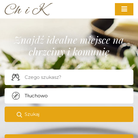
Znajdź idealne miejsce na
chrzciny i komunię
Szukaj