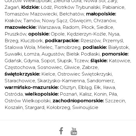
Gorzów Wielkopolski
,
Zielona Góra
,
Nowa Sól
,
Żary
,
Żagań
,
łódzkie:
Łódź
,
Piotrków Trybunalski
,
Pabianice
,
Tomaszów Mazowiecki
,
Bełchatów
,
małopolskie:
Kraków
,
Tarnów
,
Nowy Sącz
,
Oświęcim
,
Chrzanów
,
mazowieckie:
Warszawa
,
Radom
,
Płock
,
Siedlce
,
Pruszków
,
opolskie:
Opole
,
Kędzierzyn-Koźle
,
Nysa
,
Brzeg
,
Kluczbork
,
podkarpackie:
Rzeszów
,
Przemyśl
,
Stalowa Wola
,
Mielec
,
Tarnobrzeg
,
podlaskie:
Białystok
,
Suwałki
,
Łomża
,
Augustów
,
Bielsk Podlaski
,
pomorskie:
Gdańsk
,
Gdynia
,
Sopot
,
Słupsk
,
Tczew
,
śląskie:
Katowice
,
Częstochowa
,
Sosnowiec
,
Gliwice
,
Zabrze
,
świętokrzyskie:
Kielce
,
Ostrowiec Świętokrzyski
,
Starachowice
,
Skarżysko-Kamienna
,
Sandomierz
,
warmińsko-mazurskie:
Olsztyn
,
Elbląg
,
Ełk
,
Iława
,
Ostróda
,
wielkopolskie:
Poznań
,
Kalisz
,
Konin
,
Piła
,
Ostrów Wielkopolski
,
zachodniopomorskie:
Szczecin
,
Koszalin
,
Stargard
,
Kołobrzeg
,
Świnoujście