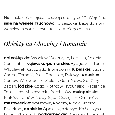
Nie znalazłeś miejsca na swoją uroczystość? Wejdź na
sale na wesele Tłuchowo
I przeszukaj bazę domów
weselnych hoteli i restauracji z twojego miasta.
Obiekty na Chrzciny i Komunie
dolnośląskie:
Wrocław
,
Wałbrzych
,
Legnica
,
Jelenia
Góra
,
Lubin
,
kujawsko-pomorskie:
Bydgoszcz
,
Toruń
,
Włocławek
,
Grudziądz
,
Inowrocław
,
lubelskie:
Lublin
,
Chełm
,
Zamość
,
Biała Podlaska
,
Puławy
,
lubuskie:
Gorzów Wielkopolski
,
Zielona Góra
,
Nowa Sól
,
Żary
,
Żagań
,
łódzkie:
Łódź
,
Piotrków Trybunalski
,
Pabianice
,
Tomaszów Mazowiecki
,
Bełchatów
,
małopolskie:
Kraków
,
Tarnów
,
Nowy Sącz
,
Oświęcim
,
Chrzanów
,
mazowieckie:
Warszawa
,
Radom
,
Płock
,
Siedlce
,
Pruszków
,
opolskie:
Opole
,
Kędzierzyn-Koźle
,
Nysa
,
Brzeg
,
Kluczbork
,
podkarpackie:
Rzeszów
,
Przemyśl
,