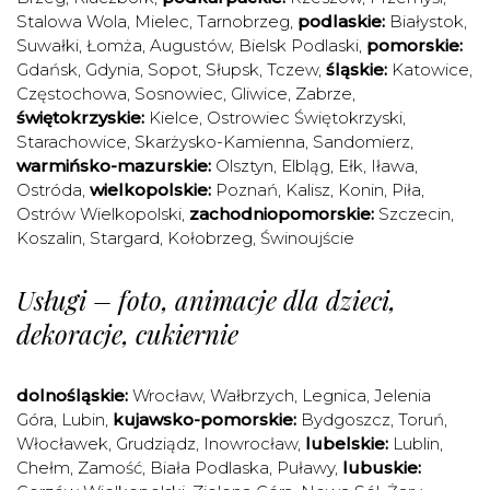
Stalowa Wola
,
Mielec
,
Tarnobrzeg
,
podlaskie:
Białystok
,
Suwałki
,
Łomża
,
Augustów
,
Bielsk Podlaski
,
pomorskie:
Gdańsk
,
Gdynia
,
Sopot
,
Słupsk
,
Tczew
,
śląskie:
Katowice
,
Częstochowa
,
Sosnowiec
,
Gliwice
,
Zabrze
,
świętokrzyskie:
Kielce
,
Ostrowiec Świętokrzyski
,
Starachowice
,
Skarżysko-Kamienna
,
Sandomierz
,
warmińsko-mazurskie:
Olsztyn
,
Elbląg
,
Ełk
,
Iława
,
Ostróda
,
wielkopolskie:
Poznań
,
Kalisz
,
Konin
,
Piła
,
Ostrów Wielkopolski
,
zachodniopomorskie:
Szczecin
,
Koszalin
,
Stargard
,
Kołobrzeg
,
Świnoujście
Usługi – foto, animacje dla dzieci,
dekoracje, cukiernie
dolnośląskie:
Wrocław
,
Wałbrzych
,
Legnica
,
Jelenia
Góra
,
Lubin
,
kujawsko-pomorskie:
Bydgoszcz
,
Toruń
,
Włocławek
,
Grudziądz
,
Inowrocław
,
lubelskie:
Lublin
,
Chełm
,
Zamość
,
Biała Podlaska
,
Puławy
,
lubuskie: