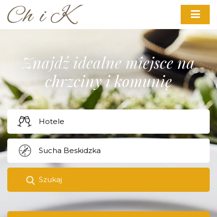
Znajdź idealne miejsce na
chrzciny i komunię
Szukaj