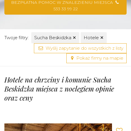
BEZPŁATNA POMOC W ZNALEZIENIU MIEJSCA
533 33 99 22
Twoje filtry:
Sucha Beskidzka
✕
Hotele
✕
Wyślij zapytanie do wszystkich z listy
Pokaż firmy na mapie
Hotele na chrzciny i komunie Sucha
Beskidzka miejsca z noclegiem opinie
oraz ceny