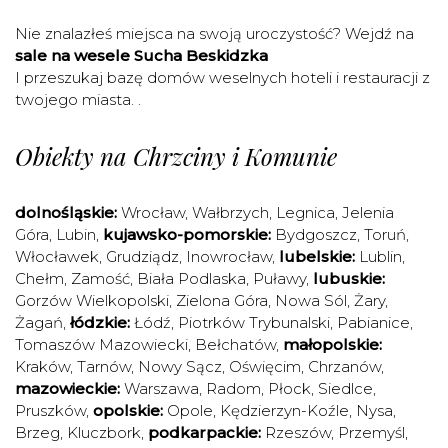
Nie znalazłeś miejsca na swoją uroczystość? Wejdź na
sale na wesele Sucha Beskidzka
I przeszukaj bazę domów weselnych hoteli i restauracji z
twojego miasta. .
Obiekty na Chrzciny i Komunie
dolnośląskie:
Wrocław
,
Wałbrzych
,
Legnica
,
Jelenia
Góra
,
Lubin
,
kujawsko-pomorskie:
Bydgoszcz
,
Toruń
,
Włocławek
,
Grudziądz
,
Inowrocław
,
lubelskie:
Lublin
,
Chełm
,
Zamość
,
Biała Podlaska
,
Puławy
,
lubuskie:
Gorzów Wielkopolski
,
Zielona Góra
,
Nowa Sól
,
Żary
,
Żagań
,
łódzkie:
Łódź
,
Piotrków Trybunalski
,
Pabianice
,
Tomaszów Mazowiecki
,
Bełchatów
,
małopolskie:
Kraków
,
Tarnów
,
Nowy Sącz
,
Oświęcim
,
Chrzanów
,
mazowieckie:
Warszawa
,
Radom
,
Płock
,
Siedlce
,
Pruszków
,
opolskie:
Opole
,
Kędzierzyn-Koźle
,
Nysa
,
Brzeg
,
Kluczbork
,
podkarpackie:
Rzeszów
,
Przemyśl
,