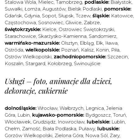
Stalowa Wola
,
Mielec
,
Tarnobrzeg
,
podlaskie:
Białystok
,
Suwałki
,
Łomża
,
Augustów
,
Bielsk Podlaski
,
pomorskie:
Gdańsk
,
Gdynia
,
Sopot
,
Słupsk
,
Tczew
,
śląskie:
Katowice
,
Częstochowa
,
Sosnowiec
,
Gliwice
,
Zabrze
,
świętokrzyskie:
Kielce
,
Ostrowiec Świętokrzyski
,
Starachowice
,
Skarżysko-Kamienna
,
Sandomierz
,
warmińsko-mazurskie:
Olsztyn
,
Elbląg
,
Ełk
,
Iława
,
Ostróda
,
wielkopolskie:
Poznań
,
Kalisz
,
Konin
,
Piła
,
Ostrów Wielkopolski
,
zachodniopomorskie:
Szczecin
,
Koszalin
,
Stargard
,
Kołobrzeg
,
Świnoujście
Usługi – foto, animacje dla dzieci,
dekoracje, cukiernie
dolnośląskie:
Wrocław
,
Wałbrzych
,
Legnica
,
Jelenia
Góra
,
Lubin
,
kujawsko-pomorskie:
Bydgoszcz
,
Toruń
,
Włocławek
,
Grudziądz
,
Inowrocław
,
lubelskie:
Lublin
,
Chełm
,
Zamość
,
Biała Podlaska
,
Puławy
,
lubuskie:
Gorzów Wielkopolski
,
Zielona Góra
,
Nowa Sól
,
Żary
,