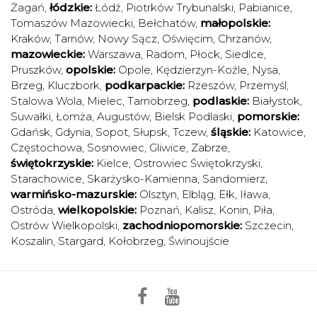
Żagań
,
łódzkie:
Łódź
,
Piotrków Trybunalski
,
Pabianice
,
Tomaszów Mazowiecki
,
Bełchatów
,
małopolskie:
Kraków
,
Tarnów
,
Nowy Sącz
,
Oświęcim
,
Chrzanów
,
mazowieckie:
Warszawa
,
Radom
,
Płock
,
Siedlce
,
Pruszków
,
opolskie:
Opole
,
Kędzierzyn-Koźle
,
Nysa
,
Brzeg
,
Kluczbork
,
podkarpackie:
Rzeszów
,
Przemyśl
,
Stalowa Wola
,
Mielec
,
Tarnobrzeg
,
podlaskie:
Białystok
,
Suwałki
,
Łomża
,
Augustów
,
Bielsk Podlaski
,
pomorskie:
Gdańsk
,
Gdynia
,
Sopot
,
Słupsk
,
Tczew
,
śląskie:
Katowice
,
Częstochowa
,
Sosnowiec
,
Gliwice
,
Zabrze
,
świętokrzyskie:
Kielce
,
Ostrowiec Świętokrzyski
,
Starachowice
,
Skarżysko-Kamienna
,
Sandomierz
,
warmińsko-mazurskie:
Olsztyn
,
Elbląg
,
Ełk
,
Iława
,
Ostróda
,
wielkopolskie:
Poznań
,
Kalisz
,
Konin
,
Piła
,
Ostrów Wielkopolski
,
zachodniopomorskie:
Szczecin
,
Koszalin
,
Stargard
,
Kołobrzeg
,
Świnoujście