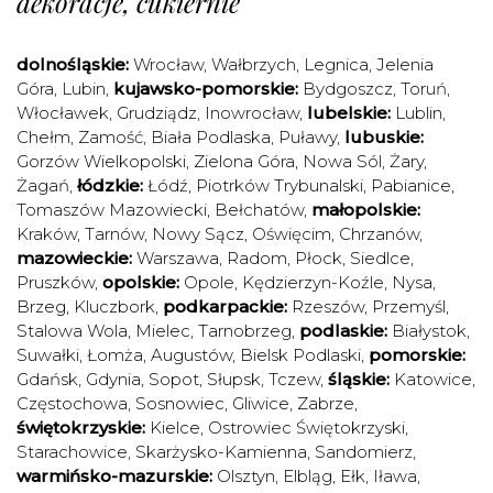
dekoracje, cukiernie
dolnośląskie:
Wrocław
,
Wałbrzych
,
Legnica
,
Jelenia
Góra
,
Lubin
,
kujawsko-pomorskie:
Bydgoszcz
,
Toruń
,
Włocławek
,
Grudziądz
,
Inowrocław
,
lubelskie:
Lublin
,
Chełm
,
Zamość
,
Biała Podlaska
,
Puławy
,
lubuskie:
Gorzów Wielkopolski
,
Zielona Góra
,
Nowa Sól
,
Żary
,
Żagań
,
łódzkie:
Łódź
,
Piotrków Trybunalski
,
Pabianice
,
Tomaszów Mazowiecki
,
Bełchatów
,
małopolskie:
Kraków
,
Tarnów
,
Nowy Sącz
,
Oświęcim
,
Chrzanów
,
mazowieckie:
Warszawa
,
Radom
,
Płock
,
Siedlce
,
Pruszków
,
opolskie:
Opole
,
Kędzierzyn-Koźle
,
Nysa
,
Brzeg
,
Kluczbork
,
podkarpackie:
Rzeszów
,
Przemyśl
,
Stalowa Wola
,
Mielec
,
Tarnobrzeg
,
podlaskie:
Białystok
,
Suwałki
,
Łomża
,
Augustów
,
Bielsk Podlaski
,
pomorskie:
Gdańsk
,
Gdynia
,
Sopot
,
Słupsk
,
Tczew
,
śląskie:
Katowice
,
Częstochowa
,
Sosnowiec
,
Gliwice
,
Zabrze
,
świętokrzyskie:
Kielce
,
Ostrowiec Świętokrzyski
,
Starachowice
,
Skarżysko-Kamienna
,
Sandomierz
,
warmińsko-mazurskie:
Olsztyn
,
Elbląg
,
Ełk
,
Iława
,