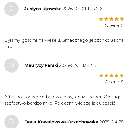
J
Justyna Kijowska
2026-04-01 13:53:16
Ocena: 5
Byliśmy gośćmi na weselu. Smacznego jedzonko ,ładna
sala .
M
Maurycy Farski
2025-07-31 13:27:16
Ocena: 5
After po koncercie bardzo fajny, jacuzzi super. Obsługa i
szefostwo bardzo miłe. Polecam, wiedzą jak ugościć
D
Daria Kowalewska-Orzechowska
2025-04-25