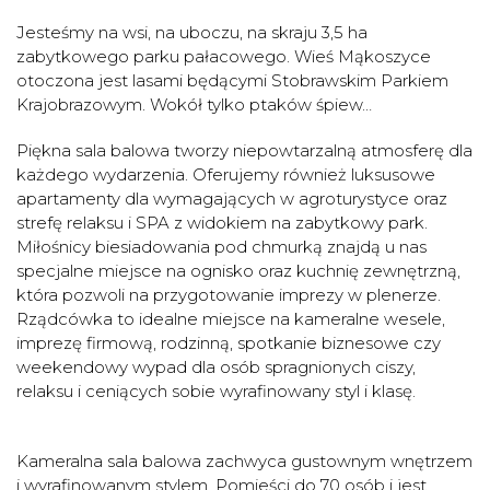
Jesteśmy na wsi, na uboczu, na skraju 3,5 ha
zabytkowego parku pałacowego. Wieś Mąkoszyce
otoczona jest lasami będącymi Stobrawskim Parkiem
Krajobrazowym. Wokół tylko ptaków śpiew…
Piękna sala balowa tworzy niepowtarzalną atmosferę dla
każdego wydarzenia. Oferujemy również luksusowe
apartamenty dla wymagających w agroturystyce oraz
strefę relaksu i SPA z widokiem na zabytkowy park.
Miłośnicy biesiadowania pod chmurką znajdą u nas
specjalne miejsce na ognisko oraz kuchnię zewnętrzną,
która pozwoli na przygotowanie imprezy w plenerze.
Rządcówka to idealne miejsce na kameralne wesele,
imprezę firmową, rodzinną, spotkanie biznesowe czy
weekendowy wypad dla osób spragnionych ciszy,
relaksu i ceniących sobie wyrafinowany styl i klasę.
Kameralna sala balowa zachwyca gustownym wnętrzem
i wyrafinowanym stylem. Pomieści do 70 osób i jest