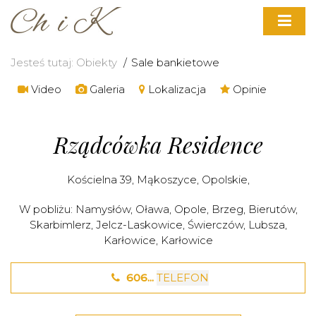
Jesteś tutaj:
Obiekty
Sale bankietowe
Video
Galeria
Lokalizacja
Opinie
Rządcówka Residence
Kościelna 39,
Mąkoszyce
,
Opolskie
,
W pobliżu:
Namysłów
,
Oława
,
Opole
,
Brzeg
,
Bierutów
,
Skarbimlerz
,
Jelcz-Laskowice
,
Świerczów
,
Lubsza
,
Karłowice
,
Karłowice
606...
TELEFON