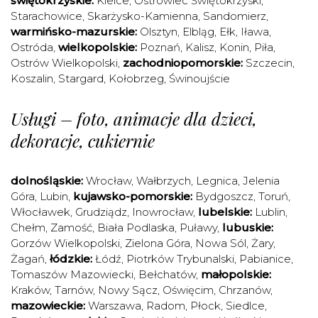
świętokrzyskie:
Kielce
,
Ostrowiec Świętokrzyski
,
Starachowice
,
Skarżysko-Kamienna
,
Sandomierz
,
warmińsko-mazurskie:
Olsztyn
,
Elbląg
,
Ełk
,
Iława
,
Ostróda
,
wielkopolskie:
Poznań
,
Kalisz
,
Konin
,
Piła
,
Ostrów Wielkopolski
,
zachodniopomorskie:
Szczecin
,
Koszalin
,
Stargard
,
Kołobrzeg
,
Świnoujście
Usługi – foto, animacje dla dzieci,
dekoracje, cukiernie
dolnośląskie:
Wrocław
,
Wałbrzych
,
Legnica
,
Jelenia
Góra
,
Lubin
,
kujawsko-pomorskie:
Bydgoszcz
,
Toruń
,
Włocławek
,
Grudziądz
,
Inowrocław
,
lubelskie:
Lublin
,
Chełm
,
Zamość
,
Biała Podlaska
,
Puławy
,
lubuskie:
Gorzów Wielkopolski
,
Zielona Góra
,
Nowa Sól
,
Żary
,
Żagań
,
łódzkie:
Łódź
,
Piotrków Trybunalski
,
Pabianice
,
Tomaszów Mazowiecki
,
Bełchatów
,
małopolskie:
Kraków
,
Tarnów
,
Nowy Sącz
,
Oświęcim
,
Chrzanów
,
mazowieckie:
Warszawa
,
Radom
,
Płock
,
Siedlce
,