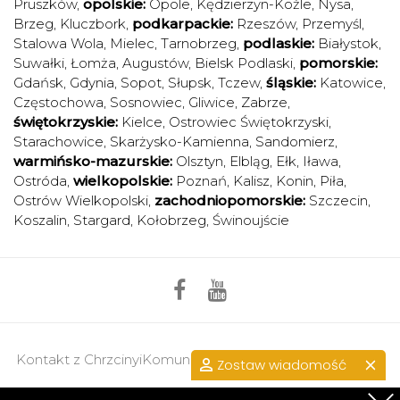
Pruszków
,
opolskie:
Opole
,
Kędzierzyn-Koźle
,
Nysa
,
Brzeg
,
Kluczbork
,
podkarpackie:
Rzeszów
,
Przemyśl
,
Stalowa Wola
,
Mielec
,
Tarnobrzeg
,
podlaskie:
Białystok
,
Suwałki
,
Łomża
,
Augustów
,
Bielsk Podlaski
,
pomorskie:
Gdańsk
,
Gdynia
,
Sopot
,
Słupsk
,
Tczew
,
śląskie:
Katowice
,
Częstochowa
,
Sosnowiec
,
Gliwice
,
Zabrze
,
świętokrzyskie:
Kielce
,
Ostrowiec Świętokrzyski
,
Starachowice
,
Skarżysko-Kamienna
,
Sandomierz
,
warmińsko-mazurskie:
Olsztyn
,
Elbląg
,
Ełk
,
Iława
,
Ostróda
,
wielkopolskie:
Poznań
,
Kalisz
,
Konin
,
Piła
,
Ostrów Wielkopolski
,
zachodniopomorskie:
Szczecin
,
Koszalin
,
Stargard
,
Kołobrzeg
,
Świnoujście
Kontakt z ChrzcinyiKomunie.pl >>
przejdź do kontaktu.
Zostaw wiadomość
Regulamin
|
Polityka prywatności