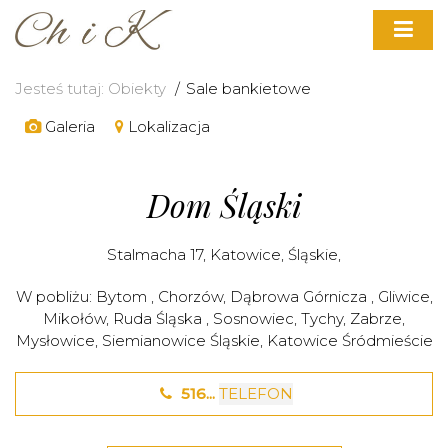
Jesteś tutaj:
Obiekty
Sale bankietowe
Galeria
Lokalizacja
Dom Śląski
Stalmacha 17,
Katowice
,
Śląskie
,
W pobliżu:
Bytom
,
Chorzów
,
Dąbrowa Górnicza
,
Gliwice
,
Mikołów
,
Ruda Śląska
,
Sosnowiec
,
Tychy
,
Zabrze
,
Mysłowice
,
Siemianowice Śląskie
,
Katowice Śródmieście
516...
TELEFON