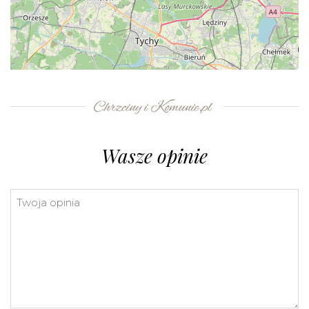
+
−
⇧
©
OpenStreetMap
contributors.
»
Wasze opinie