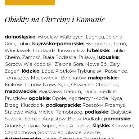
Obiekty na Chrzciny i Komunie
dolnośląskie:
Wrocław
,
Wałbrzych
,
Legnica
,
Jelenia
Góra
,
Lubin
,
kujawsko-pomorskie:
Bydgoszcz
,
Toruń
,
Włocławek
,
Grudziądz
,
Inowrocław
,
lubelskie:
Lublin
,
Chełm
,
Zamość
,
Biała Podlaska
,
Puławy
,
lubuskie:
Gorzów Wielkopolski
,
Zielona Góra
,
Nowa Sól
,
Żary
,
Żagań
,
łódzkie:
Łódź
,
Piotrków Trybunalski
,
Pabianice
,
Tomaszów Mazowiecki
,
Bełchatów
,
małopolskie:
Kraków
,
Tarnów
,
Nowy Sącz
,
Oświęcim
,
Chrzanów
,
mazowieckie:
Warszawa
,
Radom
,
Płock
,
Siedlce
,
Pruszków
,
opolskie:
Opole
,
Kędzierzyn-Koźle
,
Nysa
,
Brzeg
,
Kluczbork
,
podkarpackie:
Rzeszów
,
Przemyśl
,
Stalowa Wola
,
Mielec
,
Tarnobrzeg
,
podlaskie:
Białystok
,
Suwałki
,
Łomża
,
Augustów
,
Bielsk Podlaski
,
pomorskie:
Gdańsk
,
Gdynia
,
Sopot
,
Słupsk
,
Tczew
,
śląskie:
Katowice
,
Częstochowa
,
Sosnowiec
,
Gliwice
,
Zabrze
,