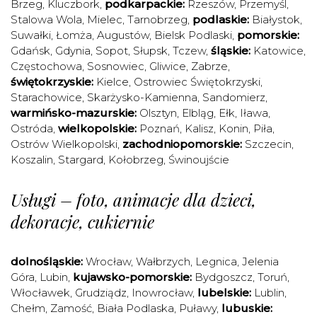
Brzeg
,
Kluczbork
,
podkarpackie:
Rzeszów
,
Przemyśl
,
Stalowa Wola
,
Mielec
,
Tarnobrzeg
,
podlaskie:
Białystok
,
Suwałki
,
Łomża
,
Augustów
,
Bielsk Podlaski
,
pomorskie:
Gdańsk
,
Gdynia
,
Sopot
,
Słupsk
,
Tczew
,
śląskie:
Katowice
,
Częstochowa
,
Sosnowiec
,
Gliwice
,
Zabrze
,
świętokrzyskie:
Kielce
,
Ostrowiec Świętokrzyski
,
Starachowice
,
Skarżysko-Kamienna
,
Sandomierz
,
warmińsko-mazurskie:
Olsztyn
,
Elbląg
,
Ełk
,
Iława
,
Ostróda
,
wielkopolskie:
Poznań
,
Kalisz
,
Konin
,
Piła
,
Ostrów Wielkopolski
,
zachodniopomorskie:
Szczecin
,
Koszalin
,
Stargard
,
Kołobrzeg
,
Świnoujście
Usługi – foto, animacje dla dzieci,
dekoracje, cukiernie
dolnośląskie:
Wrocław
,
Wałbrzych
,
Legnica
,
Jelenia
Góra
,
Lubin
,
kujawsko-pomorskie:
Bydgoszcz
,
Toruń
,
Włocławek
,
Grudziądz
,
Inowrocław
,
lubelskie:
Lublin
,
Chełm
,
Zamość
,
Biała Podlaska
,
Puławy
,
lubuskie: