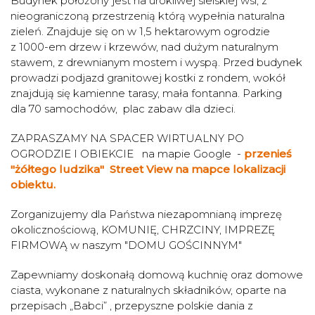
Budynek położony jest na urokliwej sielskiej wsi, z
nieograniczoną przestrzenią którą wypełnia naturalna
zieleń. Znajduje się on w 1,5 hektarowym ogrodzie
z 1000-em drzew i krzewów, nad dużym naturalnym
stawem, z drewnianym mostem i wyspą. Przed budynek
prowadzi podjazd granitowej kostki z rondem, wokół
znajdują się kamienne tarasy, mała fontanna. Parking
dla 70 samochodów, plac zabaw dla dzieci.
ZAPRASZAMY NA SPACER WIRTUALNY PO
OGRODZIE I OBIEKCIE na mapie Google -
przenieś
"żółtego ludzika" Street View na mapce lokalizacji
obiektu.
Zorganizujemy dla Państwa niezapomnianą imprezę
okolicznościową, KOMUNIĘ, CHRZCINY, IMPREZĘ
FIRMOWĄ w naszym "DOMU GOŚCINNYM"
Zapewniamy doskonałą domową kuchnię oraz domowe
ciasta, wykonane z naturalnych składników, oparte na
przepisach „Babci” , przepyszne polskie dania z