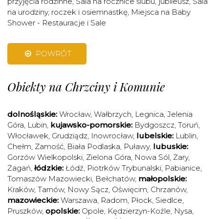
przyjęcia rodzinne
,
Sala na rocznice ślubu, jubileusz
,
Sala
na urodziny, roczek i osiemnastkę
,
Miejsca na Baby
Shower - Restauracje i Sale
POWRÓT
Obiekty na Chrzciny i Komunie
dolnośląskie:
Wrocław
,
Wałbrzych
,
Legnica
,
Jelenia
Góra
,
Lubin
,
kujawsko-pomorskie:
Bydgoszcz
,
Toruń
,
Włocławek
,
Grudziądz
,
Inowrocław
,
lubelskie:
Lublin
,
Chełm
,
Zamość
,
Biała Podlaska
,
Puławy
,
lubuskie:
Gorzów Wielkopolski
,
Zielona Góra
,
Nowa Sól
,
Żary
,
Żagań
,
łódzkie:
Łódź
,
Piotrków Trybunalski
,
Pabianice
,
Tomaszów Mazowiecki
,
Bełchatów
,
małopolskie:
Kraków
,
Tarnów
,
Nowy Sącz
,
Oświęcim
,
Chrzanów
,
mazowieckie:
Warszawa
,
Radom
,
Płock
,
Siedlce
,
Pruszków
,
opolskie:
Opole
,
Kędzierzyn-Koźle
,
Nysa
,