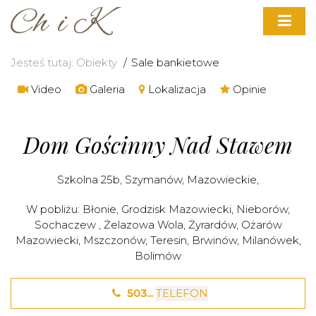
Jesteś tutaj:
Obiekty
Sale bankietowe
Video
Galeria
Lokalizacja
Opinie
Dom Gościnny Nad Stawem
Szkolna 25b,
Szymanów
,
Mazowieckie
,
W pobliżu:
Błonie
,
Grodzisk Mazowiecki
,
Nieborów
,
Sochaczew
,
Żelazowa Wola
,
Żyrardów
,
Ożarów
Mazowiecki
,
Mszczonów
,
Teresin
,
Brwinów
,
Milanówek
,
Bolimów
503...
TELEFON