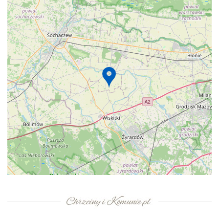
+
−
⇧
©
OpenStreetMap
contributors.