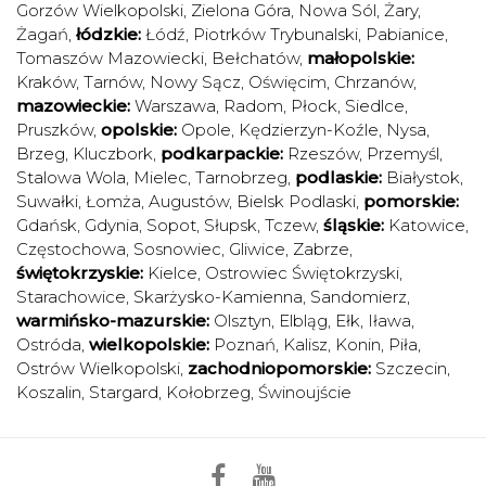
Gorzów Wielkopolski
,
Zielona Góra
,
Nowa Sól
,
Żary
,
Żagań
,
łódzkie:
Łódź
,
Piotrków Trybunalski
,
Pabianice
,
Tomaszów Mazowiecki
,
Bełchatów
,
małopolskie:
Kraków
,
Tarnów
,
Nowy Sącz
,
Oświęcim
,
Chrzanów
,
mazowieckie:
Warszawa
,
Radom
,
Płock
,
Siedlce
,
Pruszków
,
opolskie:
Opole
,
Kędzierzyn-Koźle
,
Nysa
,
Brzeg
,
Kluczbork
,
podkarpackie:
Rzeszów
,
Przemyśl
,
Stalowa Wola
,
Mielec
,
Tarnobrzeg
,
podlaskie:
Białystok
,
Suwałki
,
Łomża
,
Augustów
,
Bielsk Podlaski
,
pomorskie:
Gdańsk
,
Gdynia
,
Sopot
,
Słupsk
,
Tczew
,
śląskie:
Katowice
,
Częstochowa
,
Sosnowiec
,
Gliwice
,
Zabrze
,
świętokrzyskie:
Kielce
,
Ostrowiec Świętokrzyski
,
Starachowice
,
Skarżysko-Kamienna
,
Sandomierz
,
warmińsko-mazurskie:
Olsztyn
,
Elbląg
,
Ełk
,
Iława
,
Ostróda
,
wielkopolskie:
Poznań
,
Kalisz
,
Konin
,
Piła
,
Ostrów Wielkopolski
,
zachodniopomorskie:
Szczecin
,
Koszalin
,
Stargard
,
Kołobrzeg
,
Świnoujście