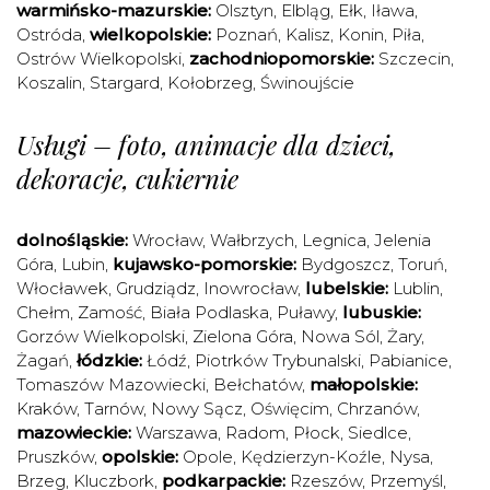
warmińsko-mazurskie:
Olsztyn
,
Elbląg
,
Ełk
,
Iława
,
Ostróda
,
wielkopolskie:
Poznań
,
Kalisz
,
Konin
,
Piła
,
Ostrów Wielkopolski
,
zachodniopomorskie:
Szczecin
,
Koszalin
,
Stargard
,
Kołobrzeg
,
Świnoujście
Usługi – foto, animacje dla dzieci,
dekoracje, cukiernie
dolnośląskie:
Wrocław
,
Wałbrzych
,
Legnica
,
Jelenia
Góra
,
Lubin
,
kujawsko-pomorskie:
Bydgoszcz
,
Toruń
,
Włocławek
,
Grudziądz
,
Inowrocław
,
lubelskie:
Lublin
,
Chełm
,
Zamość
,
Biała Podlaska
,
Puławy
,
lubuskie:
Gorzów Wielkopolski
,
Zielona Góra
,
Nowa Sól
,
Żary
,
Żagań
,
łódzkie:
Łódź
,
Piotrków Trybunalski
,
Pabianice
,
Tomaszów Mazowiecki
,
Bełchatów
,
małopolskie:
Kraków
,
Tarnów
,
Nowy Sącz
,
Oświęcim
,
Chrzanów
,
mazowieckie:
Warszawa
,
Radom
,
Płock
,
Siedlce
,
Pruszków
,
opolskie:
Opole
,
Kędzierzyn-Koźle
,
Nysa
,
Brzeg
,
Kluczbork
,
podkarpackie:
Rzeszów
,
Przemyśl
,