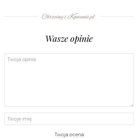
+
−
⇧
©
OpenStreetMap
contributors.
»
Wasze opinie
Twoja ocena