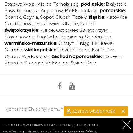
Stalowa Wola
,
Mielec
,
Tarnobrzeg
,
podlaskie:
Białystok
,
Suwałki
,
Łomża
,
Augustów
,
Bielsk Podlaski
,
pomorskie:
Gdańsk
,
Gdynia
,
Sopot
,
Słupsk
,
Tczew
,
śląskie:
Katowice
,
Częstochowa
,
Sosnowiec
,
Gliwice
,
Zabrze
,
świętokrzyskie:
Kielce
,
Ostrowiec Świętokrzyski
,
Starachowice
,
Skarżysko-Kamienna
,
Sandomierz
,
warmińsko-mazurskie:
Olsztyn
,
Elbląg
,
Ełk
,
Iława
,
Ostróda
,
wielkopolskie:
Poznań
,
Kalisz
,
Konin
,
Piła
,
Ostrów Wielkopolski
,
zachodniopomorskie:
Szczecin
,
Koszalin
,
Stargard
,
Kołobrzeg
,
Świnoujście
Kontakt z ChrzcinyiKomunie.pl >>
przejdź do kontaktu.
Zostaw wiadomość
Regulamin
|
Polityka prywatności
Ta strona używa plików cookies. Pozostając na tej stronie,
wyrażasz zgodę na korzystanie z plików cookies. Więcej