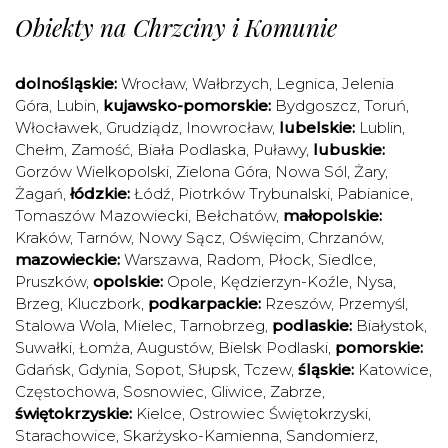
Obiekty na Chrzciny i Komunie
dolnośląskie:
Wrocław
,
Wałbrzych
,
Legnica
,
Jelenia
Góra
,
Lubin
,
kujawsko-pomorskie:
Bydgoszcz
,
Toruń
,
Włocławek
,
Grudziądz
,
Inowrocław
,
lubelskie:
Lublin
,
Chełm
,
Zamość
,
Biała Podlaska
,
Puławy
,
lubuskie:
Gorzów Wielkopolski
,
Zielona Góra
,
Nowa Sól
,
Żary
,
Żagań
,
łódzkie:
Łódź
,
Piotrków Trybunalski
,
Pabianice
,
Tomaszów Mazowiecki
,
Bełchatów
,
małopolskie:
Kraków
,
Tarnów
,
Nowy Sącz
,
Oświęcim
,
Chrzanów
,
mazowieckie:
Warszawa
,
Radom
,
Płock
,
Siedlce
,
Pruszków
,
opolskie:
Opole
,
Kędzierzyn-Koźle
,
Nysa
,
Brzeg
,
Kluczbork
,
podkarpackie:
Rzeszów
,
Przemyśl
,
Stalowa Wola
,
Mielec
,
Tarnobrzeg
,
podlaskie:
Białystok
,
Suwałki
,
Łomża
,
Augustów
,
Bielsk Podlaski
,
pomorskie:
Gdańsk
,
Gdynia
,
Sopot
,
Słupsk
,
Tczew
,
śląskie:
Katowice
,
Częstochowa
,
Sosnowiec
,
Gliwice
,
Zabrze
,
świętokrzyskie:
Kielce
,
Ostrowiec Świętokrzyski
,
Starachowice
,
Skarżysko-Kamienna
,
Sandomierz
,