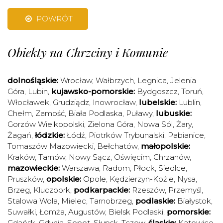
POWRÓT
Obiekty na Chrzciny i Komunie
dolnośląskie:
Wrocław
,
Wałbrzych
,
Legnica
,
Jelenia
Góra
,
Lubin
,
kujawsko-pomorskie:
Bydgoszcz
,
Toruń
,
Włocławek
,
Grudziądz
,
Inowrocław
,
lubelskie:
Lublin
,
Chełm
,
Zamość
,
Biała Podlaska
,
Puławy
,
lubuskie:
Gorzów Wielkopolski
,
Zielona Góra
,
Nowa Sól
,
Żary
,
Żagań
,
łódzkie:
Łódź
,
Piotrków Trybunalski
,
Pabianice
,
Tomaszów Mazowiecki
,
Bełchatów
,
małopolskie:
Kraków
,
Tarnów
,
Nowy Sącz
,
Oświęcim
,
Chrzanów
,
mazowieckie:
Warszawa
,
Radom
,
Płock
,
Siedlce
,
Pruszków
,
opolskie:
Opole
,
Kędzierzyn-Koźle
,
Nysa
,
Brzeg
,
Kluczbork
,
podkarpackie:
Rzeszów
,
Przemyśl
,
Stalowa Wola
,
Mielec
,
Tarnobrzeg
,
podlaskie:
Białystok
,
Suwałki
,
Łomża
,
Augustów
,
Bielsk Podlaski
,
pomorskie:
Gdańsk
,
Gdynia
,
Sopot
,
Słupsk
,
Tczew
,
śląskie:
Katowice
,