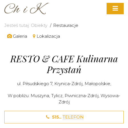
Jesteś tutaj:
Obiekty
Restauracje
Galeria
Lokalizacja
RESTO & CAFE Kulinarna
Przystań
ul. Piłsudskiego 7,
Krynica-Zdrój
,
Małopolskie
,
W pobliżu:
Muszyna
,
Tylicz
,
Piwniczna-Zdrój
,
Wysowa-
Zdrój
515...
TELEFON