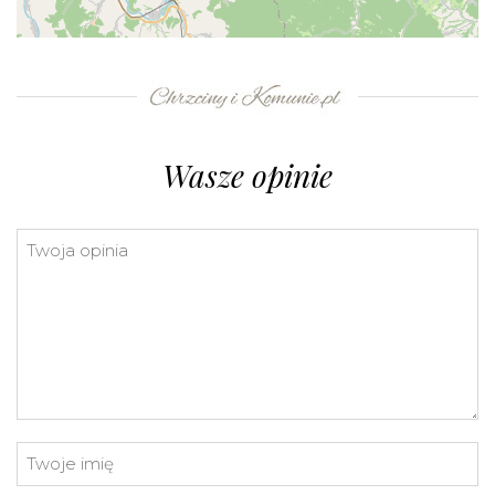
+
−
⇧
©
OpenStreetMap
contributors.
»
Wasze opinie