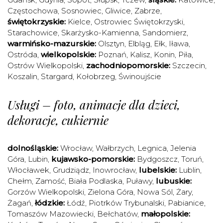
Częstochowa
,
Sosnowiec
,
Gliwice
,
Zabrze
,
świętokrzyskie:
Kielce
,
Ostrowiec Świętokrzyski
,
Starachowice
,
Skarżysko-Kamienna
,
Sandomierz
,
warmińsko-mazurskie:
Olsztyn
,
Elbląg
,
Ełk
,
Iława
,
Ostróda
,
wielkopolskie:
Poznań
,
Kalisz
,
Konin
,
Piła
,
Ostrów Wielkopolski
,
zachodniopomorskie:
Szczecin
,
Koszalin
,
Stargard
,
Kołobrzeg
,
Świnoujście
Usługi – foto, animacje dla dzieci,
dekoracje, cukiernie
dolnośląskie:
Wrocław
,
Wałbrzych
,
Legnica
,
Jelenia
Góra
,
Lubin
,
kujawsko-pomorskie:
Bydgoszcz
,
Toruń
,
Włocławek
,
Grudziądz
,
Inowrocław
,
lubelskie:
Lublin
,
Chełm
,
Zamość
,
Biała Podlaska
,
Puławy
,
lubuskie:
Gorzów Wielkopolski
,
Zielona Góra
,
Nowa Sól
,
Żary
,
Żagań
,
łódzkie:
Łódź
,
Piotrków Trybunalski
,
Pabianice
,
Tomaszów Mazowiecki
,
Bełchatów
,
małopolskie: