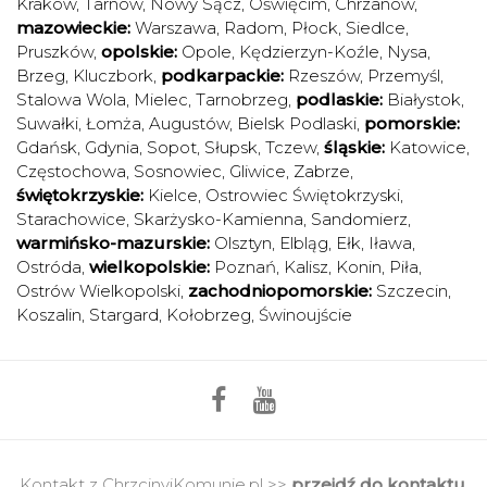
Kraków
,
Tarnów
,
Nowy Sącz
,
Oświęcim
,
Chrzanów
,
mazowieckie:
Warszawa
,
Radom
,
Płock
,
Siedlce
,
Pruszków
,
opolskie:
Opole
,
Kędzierzyn-Koźle
,
Nysa
,
Brzeg
,
Kluczbork
,
podkarpackie:
Rzeszów
,
Przemyśl
,
Stalowa Wola
,
Mielec
,
Tarnobrzeg
,
podlaskie:
Białystok
,
Suwałki
,
Łomża
,
Augustów
,
Bielsk Podlaski
,
pomorskie:
Gdańsk
,
Gdynia
,
Sopot
,
Słupsk
,
Tczew
,
śląskie:
Katowice
,
Częstochowa
,
Sosnowiec
,
Gliwice
,
Zabrze
,
świętokrzyskie:
Kielce
,
Ostrowiec Świętokrzyski
,
Starachowice
,
Skarżysko-Kamienna
,
Sandomierz
,
warmińsko-mazurskie:
Olsztyn
,
Elbląg
,
Ełk
,
Iława
,
Ostróda
,
wielkopolskie:
Poznań
,
Kalisz
,
Konin
,
Piła
,
Ostrów Wielkopolski
,
zachodniopomorskie:
Szczecin
,
Koszalin
,
Stargard
,
Kołobrzeg
,
Świnoujście
Kontakt z ChrzcinyiKomunie.pl >>
przejdź do kontaktu.