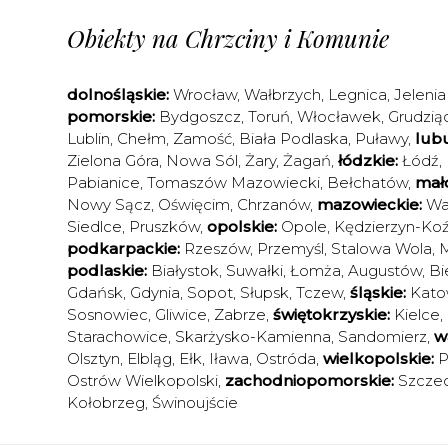
Obiekty na Chrzciny i Komunie
dolnośląskie:
Wrocław
,
Wałbrzych
,
Legnica
,
Jelenia
pomorskie:
Bydgoszcz
,
Toruń
,
Włocławek
,
Grudzią
Lublin
,
Chełm
,
Zamość
,
Biała Podlaska
,
Puławy
,
lubu
Zielona Góra
,
Nowa Sól
,
Żary
,
Żagań
,
łódzkie:
Łódź
,
Pabianice
,
Tomaszów Mazowiecki
,
Bełchatów
,
mało
Nowy Sącz
,
Oświęcim
,
Chrzanów
,
mazowieckie:
Wa
Siedlce
,
Pruszków
,
opolskie:
Opole
,
Kędzierzyn-Koź
podkarpackie:
Rzeszów
,
Przemyśl
,
Stalowa Wola
,
M
podlaskie:
Białystok
,
Suwałki
,
Łomża
,
Augustów
,
Bi
Gdańsk
,
Gdynia
,
Sopot
,
Słupsk
,
Tczew
,
śląskie:
Kato
Sosnowiec
,
Gliwice
,
Zabrze
,
świętokrzyskie:
Kielce
,
Starachowice
,
Skarżysko-Kamienna
,
Sandomierz
,
w
Olsztyn
,
Elbląg
,
Ełk
,
Iława
,
Ostróda
,
wielkopolskie:
P
Ostrów Wielkopolski
,
zachodniopomorskie:
Szczec
Kołobrzeg
,
Świnoujście