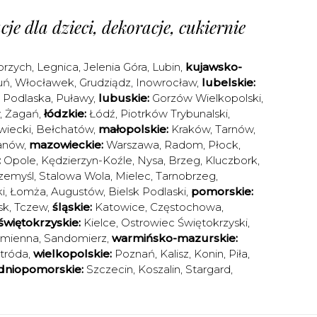
je dla dzieci, dekoracje, cukiernie
brzych
,
Legnica
,
Jelenia Góra
,
Lubin
,
kujawsko-
uń
,
Włocławek
,
Grudziądz
,
Inowrocław
,
lubelskie:
a Podlaska
,
Puławy
,
lubuskie:
Gorzów Wielkopolski
,
,
Żagań
,
łódzkie:
Łódź
,
Piotrków Trybunalski
,
iecki
,
Bełchatów
,
małopolskie:
Kraków
,
Tarnów
,
anów
,
mazowieckie:
Warszawa
,
Radom
,
Płock
,
:
Opole
,
Kędzierzyn-Koźle
,
Nysa
,
Brzeg
,
Kluczbork
,
zemyśl
,
Stalowa Wola
,
Mielec
,
Tarnobrzeg
,
i
,
Łomża
,
Augustów
,
Bielsk Podlaski
,
pomorskie:
sk
,
Tczew
,
śląskie:
Katowice
,
Częstochowa
,
świętokrzyskie:
Kielce
,
Ostrowiec Świętokrzyski
,
amienna
,
Sandomierz
,
warmińsko-mazurskie:
tróda
,
wielkopolskie:
Poznań
,
Kalisz
,
Konin
,
Piła
,
dniopomorskie:
Szczecin
,
Koszalin
,
Stargard
,