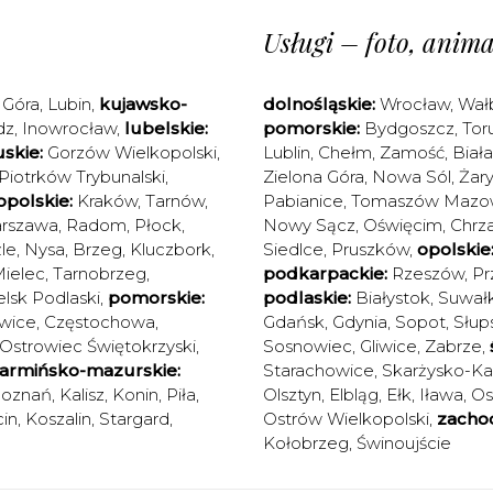
Usługi – foto, animac
 Góra
,
Lubin
,
kujawsko-
dolnośląskie:
Wrocław
,
Wał
dz
,
Inowrocław
,
lubelskie:
pomorskie:
Bydgoszcz
,
Tor
skie:
Gorzów Wielkopolski
,
Lublin
,
Chełm
,
Zamość
,
Biał
Piotrków Trybunalski
,
Zielona Góra
,
Nowa Sól
,
Żary
polskie:
Kraków
,
Tarnów
,
Pabianice
,
Tomaszów Mazow
rszawa
,
Radom
,
Płock
,
Nowy Sącz
,
Oświęcim
,
Chrz
le
,
Nysa
,
Brzeg
,
Kluczbork
,
Siedlce
,
Pruszków
,
opolskie
ielec
,
Tarnobrzeg
,
podkarpackie:
Rzeszów
,
Pr
elsk Podlaski
,
pomorskie:
podlaskie:
Białystok
,
Suwałk
wice
,
Częstochowa
,
Gdańsk
,
Gdynia
,
Sopot
,
Słup
Ostrowiec Świętokrzyski
,
Sosnowiec
,
Gliwice
,
Zabrze
,
armińsko-mazurskie:
Starachowice
,
Skarżysko-K
oznań
,
Kalisz
,
Konin
,
Piła
,
Olsztyn
,
Elbląg
,
Ełk
,
Iława
,
Os
in
,
Koszalin
,
Stargard
,
Ostrów Wielkopolski
,
zacho
Kołobrzeg
,
Świnoujście