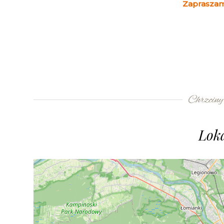
Zapraszam
Loka