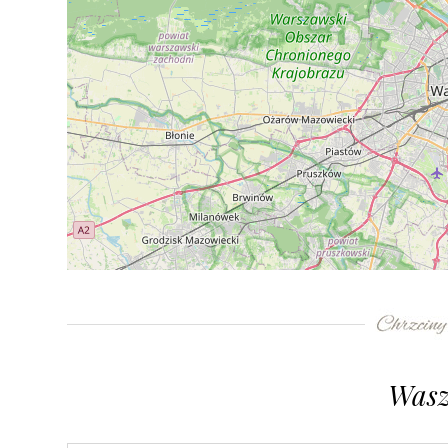
+
−
⇧
©
OpenStreetMap
contributors.
»
Wasz