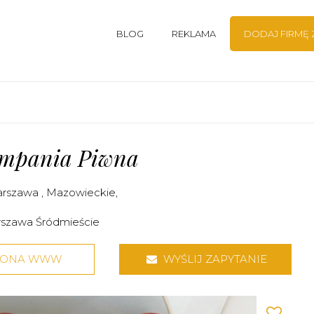
BLOG
REKLAMA
DODAJ FIRMĘ
ompania Piwna
rszawa
,
Mazowieckie
,
szawa Śródmieście
RONA WWW
WYŚLIJ ZAPYTANIE