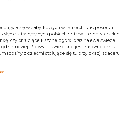
 Znajdująca się w zabytkowych wnętrzach i bezpośrednim
łynie z tradycyjnych polskich potraw i niepowtarzalnej
onkę, czy chrupiące kiszone ogórki oraz nalewa świeże
już gdzie indziej. Podwale uwielbiane jest zarówno przez
m rodziny z dziećmi stołujące się tu przy okazji spaceru
a: