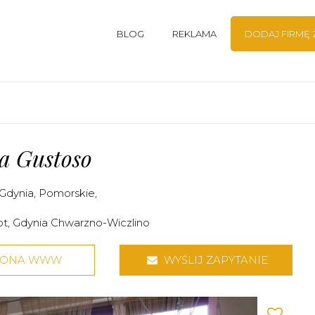
BLOG
REKLAMA
DODAJ FIRMĘ
ia Gustoso
Gdynia
,
Pomorskie
,
ot
,
Gdynia Chwarzno-Wiczlino
RONA WWW
WYŚLIJ ZAPYTANIE