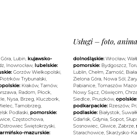
Usługi – foto, animac
 Góra
,
Lubin
,
kujawsko-
dolnośląskie:
Wrocław
,
Wał
dz
,
Inowrocław
,
lubelskie:
pomorskie:
Bydgoszcz
,
Tor
skie:
Gorzów Wielkopolski
,
Lublin
,
Chełm
,
Zamość
,
Biał
Piotrków Trybunalski
,
Zielona Góra
,
Nowa Sól
,
Żary
polskie:
Kraków
,
Tarnów
,
Pabianice
,
Tomaszów Mazow
rszawa
,
Radom
,
Płock
,
Nowy Sącz
,
Oświęcim
,
Chrz
le
,
Nysa
,
Brzeg
,
Kluczbork
,
Siedlce
,
Pruszków
,
opolskie
ielec
,
Tarnobrzeg
,
podkarpackie:
Rzeszów
,
Pr
elsk Podlaski
,
pomorskie:
podlaskie:
Białystok
,
Suwałk
wice
,
Częstochowa
,
Gdańsk
,
Gdynia
,
Sopot
,
Słup
Ostrowiec Świętokrzyski
,
Sosnowiec
,
Gliwice
,
Zabrze
,
armińsko-mazurskie:
Starachowice
,
Skarżysko-K