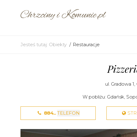
Jesteś tutaj:
Obiekty
Restauracje
Pizzer
ul. Gradowa 1,
W pobliżu:
Gdańsk
,
Sop
884...
TELEFON
ST