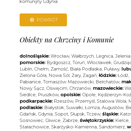
komunijny Gdynia
POWRÓT
Obiekty na Chrzciny i Komunie
dolnośląskie:
Wrocław
,
Wałbrzych
,
Legnica
,
Jelenia
pomorskie:
Bydgoszcz
,
Toruń
,
Włocławek
,
Grudzią
Lublin
,
Chełm
,
Zamość
,
Biała Podlaska
,
Puławy
,
lubu
Zielona Góra
,
Nowa Sól
,
Żary
,
Żagań
,
łódzkie:
Łódź
,
Pabianice
,
Tomaszów Mazowiecki
,
Bełchatów
,
mało
Nowy Sącz
,
Oświęcim
,
Chrzanów
,
mazowieckie:
Wa
Siedlce
,
Pruszków
,
opolskie:
Opole
,
Kędzierzyn-Koź
podkarpackie:
Rzeszów
,
Przemyśl
,
Stalowa Wola
,
M
podlaskie:
Białystok
,
Suwałki
,
Łomża
,
Augustów
,
Bi
Gdańsk
,
Gdynia
,
Sopot
,
Słupsk
,
Tczew
,
śląskie:
Kato
Sosnowiec
,
Gliwice
,
Zabrze
,
świętokrzyskie:
Kielce
,
Starachowice
,
Skarżysko-Kamienna
,
Sandomierz
,
w