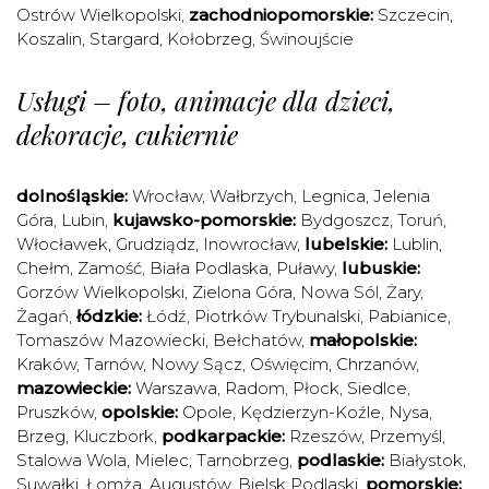
Ostrów Wielkopolski
,
zachodniopomorskie:
Szczecin
,
Koszalin
,
Stargard
,
Kołobrzeg
,
Świnoujście
Usługi – foto, animacje dla dzieci,
dekoracje, cukiernie
dolnośląskie:
Wrocław
,
Wałbrzych
,
Legnica
,
Jelenia
Góra
,
Lubin
,
kujawsko-pomorskie:
Bydgoszcz
,
Toruń
,
Włocławek
,
Grudziądz
,
Inowrocław
,
lubelskie:
Lublin
,
Chełm
,
Zamość
,
Biała Podlaska
,
Puławy
,
lubuskie:
Gorzów Wielkopolski
,
Zielona Góra
,
Nowa Sól
,
Żary
,
Żagań
,
łódzkie:
Łódź
,
Piotrków Trybunalski
,
Pabianice
,
Tomaszów Mazowiecki
,
Bełchatów
,
małopolskie:
Kraków
,
Tarnów
,
Nowy Sącz
,
Oświęcim
,
Chrzanów
,
mazowieckie:
Warszawa
,
Radom
,
Płock
,
Siedlce
,
Pruszków
,
opolskie:
Opole
,
Kędzierzyn-Koźle
,
Nysa
,
Brzeg
,
Kluczbork
,
podkarpackie:
Rzeszów
,
Przemyśl
,
Stalowa Wola
,
Mielec
,
Tarnobrzeg
,
podlaskie:
Białystok
,
Suwałki
,
Łomża
,
Augustów
,
Bielsk Podlaski
,
pomorskie: