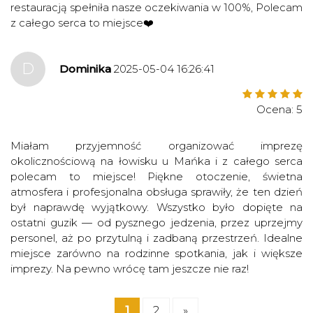
restauracją spełniła nasze oczekiwania w 100%, Polecam
z całego serca to miejsce❤️
D
Dominika
2025-05-04 16:26:41
Ocena: 5
Miałam przyjemność organizować imprezę
okolicznościową na łowisku u Mańka i z całego serca
polecam to miejsce! Piękne otoczenie, świetna
atmosfera i profesjonalna obsługa sprawiły, że ten dzień
był naprawdę wyjątkowy. Wszystko było dopięte na
ostatni guzik — od pysznego jedzenia, przez uprzejmy
personel, aż po przytulną i zadbaną przestrzeń. Idealne
miejsce zarówno na rodzinne spotkania, jak i większe
imprezy. Na pewno wrócę tam jeszcze nie raz!
1
2
»