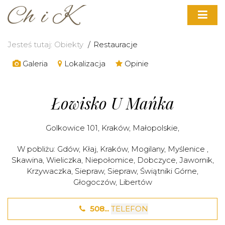
Jesteś tutaj:
Obiekty
Restauracje
Galeria
Lokalizacja
Opinie
Łowisko U Mańka
Golkowice 101,
Kraków
,
Małopolskie
,
W pobliżu:
Gdów
,
Kłaj
,
Kraków
,
Mogilany
,
Myślenice
,
Skawina
,
Wieliczka
,
Niepołomice
,
Dobczyce
,
Jawornik
,
Krzywaczka
,
Siepraw
,
Siepraw
,
Świątniki Górne
,
Głogoczów
,
Libertów
508...
TELEFON