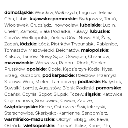
dolnośląskie:
Wrocław
,
Wałbrzych
,
Legnica
,
Jelenia
Góra
,
Lubin
,
kujawsko-pomorskie:
Bydgoszcz
,
Toruń
,
Włocławek
,
Grudziądz
,
Inowrocław
,
lubelskie:
Lublin
,
Chełm
,
Zamość
,
Biała Podlaska
,
Puławy
,
lubuskie:
Gorzów Wielkopolski
,
Zielona Góra
,
Nowa Sól
,
Żary
,
Żagań
,
łódzkie:
Łódź
,
Piotrków Trybunalski
,
Pabianice
,
Tomaszów Mazowiecki
,
Bełchatów
,
małopolskie:
Kraków
,
Tarnów
,
Nowy Sącz
,
Oświęcim
,
Chrzanów
,
mazowieckie:
Warszawa
,
Radom
,
Płock
,
Siedlce
,
Pruszków
,
opolskie:
Opole
,
Kędzierzyn-Koźle
,
Nysa
,
Brzeg
,
Kluczbork
,
podkarpackie:
Rzeszów
,
Przemyśl
,
Stalowa Wola
,
Mielec
,
Tarnobrzeg
,
podlaskie:
Białystok
,
Suwałki
,
Łomża
,
Augustów
,
Bielsk Podlaski
,
pomorskie:
Gdańsk
,
Gdynia
,
Sopot
,
Słupsk
,
Tczew
,
śląskie:
Katowice
,
Częstochowa
,
Sosnowiec
,
Gliwice
,
Zabrze
,
świętokrzyskie:
Kielce
,
Ostrowiec Świętokrzyski
,
Starachowice
,
Skarżysko-Kamienna
,
Sandomierz
,
warmińsko-mazurskie:
Olsztyn
,
Elbląg
,
Ełk
,
Iława
,
Ostróda
,
wielkopolskie:
Poznań
,
Kalisz
,
Konin
,
Piła
,