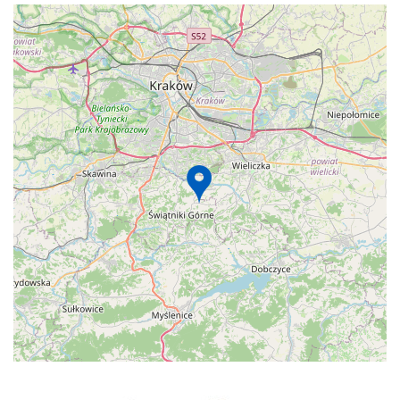
+
−
⇧