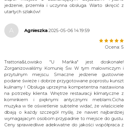
jedzenie, przemiła i uczynna obsługa. Warto skręcić z
utartych szlaków!
A
Agnieszka
2025-05-06 14:19:59
Ocena: 5
Trattoria&Łowisko "U Mańka" jest doskonałe!
Zorganizowaliśmy Komunię Św. W tym malowniczym i
przytulnym miejscu. Smaczne jedzenie gustownie
podane świeże i dobrze przygotowane poprostu kunszt
kulinarny ! Obsługa uprzejma kompetentna nastawiona
na potrzeby klienta. Wnętrze restauracji klimatyczne z
kominkiem i pięknymi antycznymi meblami.Cicha
muzyka w tle oświetlenie subtelne widać, że właściciele
dbają o każdy szczegół myślę, że nawet najbardziej
wymagajacym osobom przypadnie to miejsce do gustu.
Ceny sprawiedliwe adekwatne do jakości współpraca z