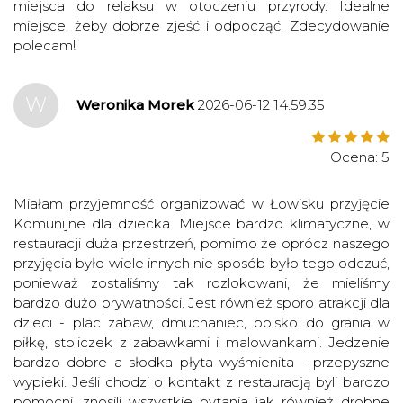
miejsca do relaksu w otoczeniu przyrody. Idealne
miejsce, żeby dobrze zjeść i odpocząć. Zdecydowanie
polecam!
W
Weronika Morek
2026-06-12 14:59:35
Ocena: 5
Miałam przyjemność organizować w Łowisku przyjęcie
Komunijne dla dziecka. Miejsce bardzo klimatyczne, w
restauracji duża przestrzeń, pomimo że oprócz naszego
przyjęcia było wiele innych nie sposób było tego odczuć,
ponieważ zostaliśmy tak rozlokowani, że mieliśmy
bardzo dużo prywatności. Jest również sporo atrakcji dla
dzieci - plac zabaw, dmuchaniec, boisko do grania w
piłkę, stoliczek z zabawkami i malowankami. Jedzenie
bardzo dobre a słodka płyta wyśmienita - przepyszne
wypieki. Jeśli chodzi o kontakt z restauracją byli bardzo
pomocni, znosili wszystkie pytania jak również drobne