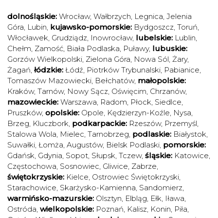
dolnośląskie:
Wrocław
,
Wałbrzych
,
Legnica
,
Jelenia
Góra
,
Lubin
,
kujawsko-pomorskie:
Bydgoszcz
,
Toruń
,
Włocławek
,
Grudziądz
,
Inowrocław
,
lubelskie:
Lublin
,
Chełm
,
Zamość
,
Biała Podlaska
,
Puławy
,
lubuskie:
Gorzów Wielkopolski
,
Zielona Góra
,
Nowa Sól
,
Żary
,
Żagań
,
łódzkie:
Łódź
,
Piotrków Trybunalski
,
Pabianice
,
Tomaszów Mazowiecki
,
Bełchatów
,
małopolskie:
Kraków
,
Tarnów
,
Nowy Sącz
,
Oświęcim
,
Chrzanów
,
mazowieckie:
Warszawa
,
Radom
,
Płock
,
Siedlce
,
Pruszków
,
opolskie:
Opole
,
Kędzierzyn-Koźle
,
Nysa
,
Brzeg
,
Kluczbork
,
podkarpackie:
Rzeszów
,
Przemyśl
,
Stalowa Wola
,
Mielec
,
Tarnobrzeg
,
podlaskie:
Białystok
,
Suwałki
,
Łomża
,
Augustów
,
Bielsk Podlaski
,
pomorskie:
Gdańsk
,
Gdynia
,
Sopot
,
Słupsk
,
Tczew
,
śląskie:
Katowice
,
Częstochowa
,
Sosnowiec
,
Gliwice
,
Zabrze
,
świętokrzyskie:
Kielce
,
Ostrowiec Świętokrzyski
,
Starachowice
,
Skarżysko-Kamienna
,
Sandomierz
,
warmińsko-mazurskie:
Olsztyn
,
Elbląg
,
Ełk
,
Iława
,
Ostróda
,
wielkopolskie:
Poznań
,
Kalisz
,
Konin
,
Piła
,