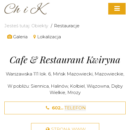
Jesteś tutaj:
Obiekty
Restauracje
Galeria
Lokalizacja
Cafe & Restaurant Kwiryna
Warszawska 111 lok. 6,
Mińsk Mazowiecki
,
Mazowieckie
,
W pobliżu:
Siennica
,
Halinów
,
Kołbiel
,
Wiązowna
,
Dęby
Wielkie
,
Mrozy
602...
TELEFON
STRONA WWW