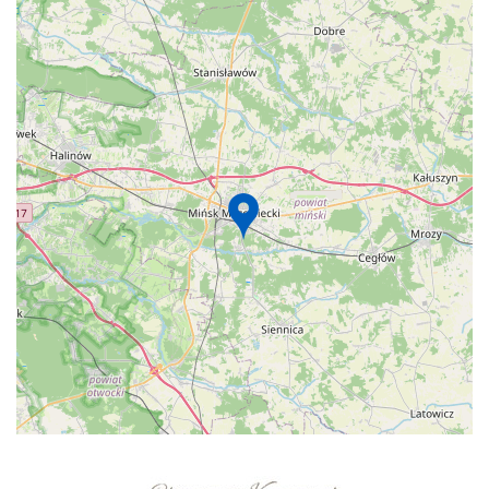
+
−
⇧