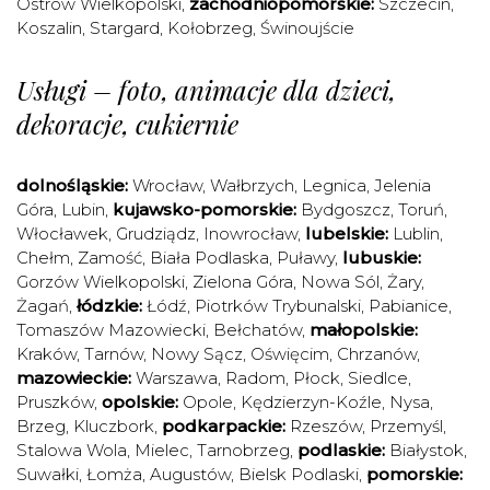
Ostrów Wielkopolski
,
zachodniopomorskie:
Szczecin
,
Koszalin
,
Stargard
,
Kołobrzeg
,
Świnoujście
Usługi – foto, animacje dla dzieci,
dekoracje, cukiernie
dolnośląskie:
Wrocław
,
Wałbrzych
,
Legnica
,
Jelenia
Góra
,
Lubin
,
kujawsko-pomorskie:
Bydgoszcz
,
Toruń
,
Włocławek
,
Grudziądz
,
Inowrocław
,
lubelskie:
Lublin
,
Chełm
,
Zamość
,
Biała Podlaska
,
Puławy
,
lubuskie:
Gorzów Wielkopolski
,
Zielona Góra
,
Nowa Sól
,
Żary
,
Żagań
,
łódzkie:
Łódź
,
Piotrków Trybunalski
,
Pabianice
,
Tomaszów Mazowiecki
,
Bełchatów
,
małopolskie:
Kraków
,
Tarnów
,
Nowy Sącz
,
Oświęcim
,
Chrzanów
,
mazowieckie:
Warszawa
,
Radom
,
Płock
,
Siedlce
,
Pruszków
,
opolskie:
Opole
,
Kędzierzyn-Koźle
,
Nysa
,
Brzeg
,
Kluczbork
,
podkarpackie:
Rzeszów
,
Przemyśl
,
Stalowa Wola
,
Mielec
,
Tarnobrzeg
,
podlaskie:
Białystok
,
Suwałki
,
Łomża
,
Augustów
,
Bielsk Podlaski
,
pomorskie: