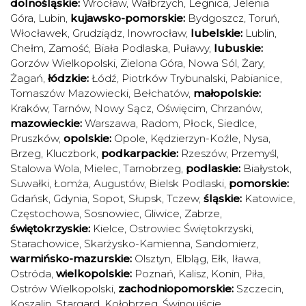
dolnośląskie:
Wrocław
,
Wałbrzych
,
Legnica
,
Jelenia
Góra
,
Lubin
,
kujawsko-pomorskie:
Bydgoszcz
,
Toruń
,
Włocławek
,
Grudziądz
,
Inowrocław
,
lubelskie:
Lublin
,
Chełm
,
Zamość
,
Biała Podlaska
,
Puławy
,
lubuskie:
Gorzów Wielkopolski
,
Zielona Góra
,
Nowa Sól
,
Żary
,
Żagań
,
łódzkie:
Łódź
,
Piotrków Trybunalski
,
Pabianice
,
Tomaszów Mazowiecki
,
Bełchatów
,
małopolskie:
Kraków
,
Tarnów
,
Nowy Sącz
,
Oświęcim
,
Chrzanów
,
mazowieckie:
Warszawa
,
Radom
,
Płock
,
Siedlce
,
Pruszków
,
opolskie:
Opole
,
Kędzierzyn-Koźle
,
Nysa
,
Brzeg
,
Kluczbork
,
podkarpackie:
Rzeszów
,
Przemyśl
,
Stalowa Wola
,
Mielec
,
Tarnobrzeg
,
podlaskie:
Białystok
,
Suwałki
,
Łomża
,
Augustów
,
Bielsk Podlaski
,
pomorskie:
Gdańsk
,
Gdynia
,
Sopot
,
Słupsk
,
Tczew
,
śląskie:
Katowice
,
Częstochowa
,
Sosnowiec
,
Gliwice
,
Zabrze
,
świętokrzyskie:
Kielce
,
Ostrowiec Świętokrzyski
,
Starachowice
,
Skarżysko-Kamienna
,
Sandomierz
,
warmińsko-mazurskie:
Olsztyn
,
Elbląg
,
Ełk
,
Iława
,
Ostróda
,
wielkopolskie:
Poznań
,
Kalisz
,
Konin
,
Piła
,
Ostrów Wielkopolski
,
zachodniopomorskie:
Szczecin
,
Koszalin
,
Stargard
,
Kołobrzeg
,
Świnoujście