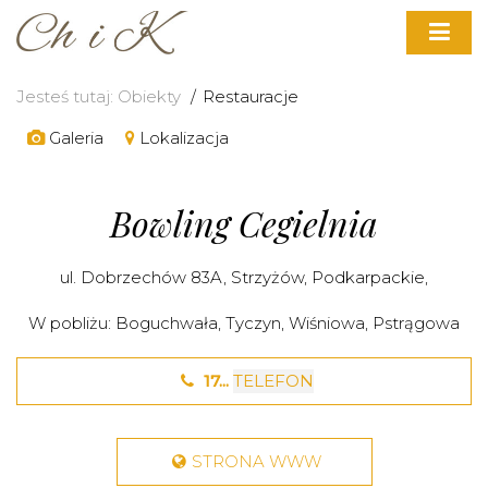
Jesteś tutaj:
Obiekty
Restauracje
Galeria
Lokalizacja
Bowling Cegielnia
ul. Dobrzechów 83A,
Strzyżów
,
Podkarpackie
,
W pobliżu:
Boguchwała
,
Tyczyn
,
Wiśniowa
,
Pstrągowa
17...
TELEFON
STRONA WWW