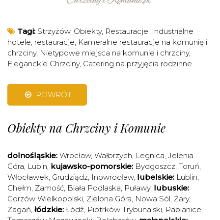
Tagi:
Strzyżów
,
Obiekty
,
Restauracje
,
Industrialne
hotele, restauracje
,
Kameralne restauracje na komunię i
chrzciny
,
Nietypowe miejsca na komunie i chrzciny
,
Eleganckie Chrzciny
,
Catering na przyjęcia rodzinne
POWRÓT
Obiekty na Chrzciny i Komunie
dolnośląskie:
Wrocław
,
Wałbrzych
,
Legnica
,
Jelenia
Góra
,
Lubin
,
kujawsko-pomorskie:
Bydgoszcz
,
Toruń
,
Włocławek
,
Grudziądz
,
Inowrocław
,
lubelskie:
Lublin
,
Chełm
,
Zamość
,
Biała Podlaska
,
Puławy
,
lubuskie:
Gorzów Wielkopolski
,
Zielona Góra
,
Nowa Sól
,
Żary
,
Żagań
,
łódzkie:
Łódź
,
Piotrków Trybunalski
,
Pabianice
,