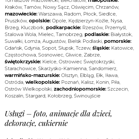
Tomaszów Mazowiecki
,
Bełchatów
,
małopolskie:
Kraków
,
Tarnów
,
Nowy Sącz
,
Oświęcim
,
Chrzanów
,
mazowieckie:
Warszawa
,
Radom
,
Płock
,
Siedlce
,
Pruszków
,
opolskie:
Opole
,
Kędzierzyn-Koźle
,
Nysa
,
Brzeg
,
Kluczbork
,
podkarpackie:
Rzeszów
,
Przemyśl
,
Stalowa Wola
,
Mielec
,
Tarnobrzeg
,
podlaskie:
Białystok
,
Suwałki
,
Łomża
,
Augustów
,
Bielsk Podlaski
,
pomorskie:
Gdańsk
,
Gdynia
,
Sopot
,
Słupsk
,
Tczew
,
śląskie:
Katowice
,
Częstochowa
,
Sosnowiec
,
Gliwice
,
Zabrze
,
świętokrzyskie:
Kielce
,
Ostrowiec Świętokrzyski
,
Starachowice
,
Skarżysko-Kamienna
,
Sandomierz
,
warmińsko-mazurskie:
Olsztyn
,
Elbląg
,
Ełk
,
Iława
,
Ostróda
,
wielkopolskie:
Poznań
,
Kalisz
,
Konin
,
Piła
,
Ostrów Wielkopolski
,
zachodniopomorskie:
Szczecin
,
Koszalin
,
Stargard
,
Kołobrzeg
,
Świnoujście
Usługi – foto, animacje dla dzieci,
dekoracje, cukiernie