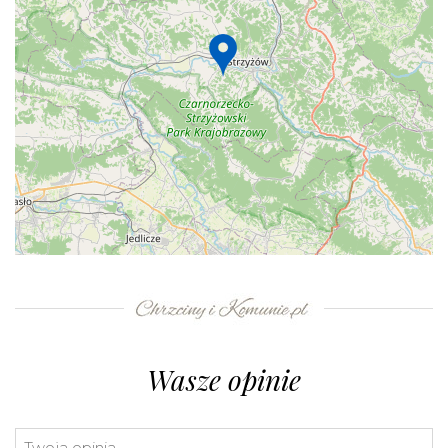
+
−
⇧
©
OpenStreetMap
contributors.
»
Wasze opinie