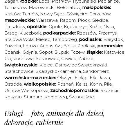
Żagań
,
łódzkie:
Łódź
,
Piotrków Trybunalski
,
Pabianice
,
Tomaszów Mazowiecki
,
Bełchatów
,
małopolskie:
Kraków
,
Tarnów
,
Nowy Sącz
,
Oświęcim
,
Chrzanów
,
mazowieckie:
Warszawa
,
Radom
,
Płock
,
Siedlce
,
Pruszków
,
opolskie:
Opole
,
Kędzierzyn-Koźle
,
Nysa
,
Brzeg
,
Kluczbork
,
podkarpackie:
Rzeszów
,
Przemyśl
,
Stalowa Wola
,
Mielec
,
Tarnobrzeg
,
podlaskie:
Białystok
,
Suwałki
,
Łomża
,
Augustów
,
Bielsk Podlaski
,
pomorskie:
Gdańsk
,
Gdynia
,
Sopot
,
Słupsk
,
Tczew
,
śląskie:
Katowice
,
Częstochowa
,
Sosnowiec
,
Gliwice
,
Zabrze
,
świętokrzyskie:
Kielce
,
Ostrowiec Świętokrzyski
,
Starachowice
,
Skarżysko-Kamienna
,
Sandomierz
,
warmińsko-mazurskie:
Olsztyn
,
Elbląg
,
Ełk
,
Iława
,
Ostróda
,
wielkopolskie:
Poznań
,
Kalisz
,
Konin
,
Piła
,
Ostrów Wielkopolski
,
zachodniopomorskie:
Szczecin
,
Koszalin
,
Stargard
,
Kołobrzeg
,
Świnoujście
Usługi – foto, animacje dla dzieci,
dekoracje, cukiernie