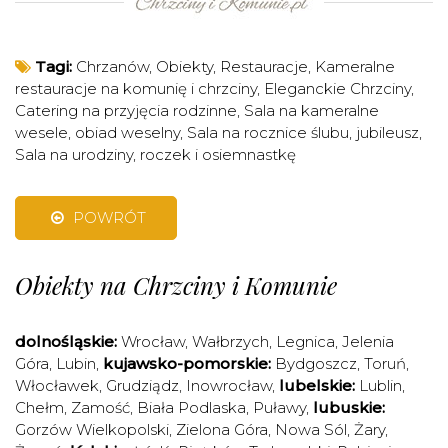
Tagi:
Chrzanów
,
Obiekty
,
Restauracje
,
Kameralne
restauracje na komunię i chrzciny
,
Eleganckie Chrzciny
,
Catering na przyjęcia rodzinne
,
Sala na kameralne
wesele, obiad weselny
,
Sala na rocznice ślubu, jubileusz
,
Sala na urodziny, roczek i osiemnastkę
POWRÓT
Obiekty na Chrzciny i Komunie
dolnośląskie:
Wrocław
,
Wałbrzych
,
Legnica
,
Jelenia
Góra
,
Lubin
,
kujawsko-pomorskie:
Bydgoszcz
,
Toruń
,
Włocławek
,
Grudziądz
,
Inowrocław
,
lubelskie:
Lublin
,
Chełm
,
Zamość
,
Biała Podlaska
,
Puławy
,
lubuskie:
Gorzów Wielkopolski
,
Zielona Góra
,
Nowa Sól
,
Żary
,