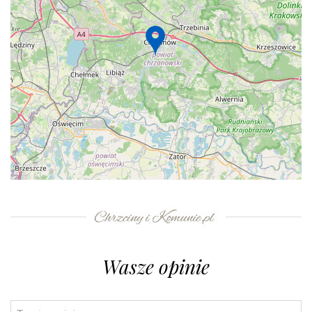
+
−
⇧
©
OpenStreetMap
contributors.
»
Wasze opinie