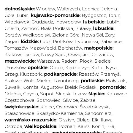
dolnośląskie:
Wrocław
,
Wałbrzych
,
Legnica
,
Jelenia
Góra
,
Lubin
,
kujawsko-pomorskie:
Bydgoszcz
,
Toruń
,
Włocławek
,
Grudziądz
,
Inowrocław
,
lubelskie:
Lublin
,
Chełm
,
Zamość
,
Biała Podlaska
,
Puławy
,
lubuskie:
Gorzów Wielkopolski
,
Zielona Góra
,
Nowa Sól
,
Żary
,
Żagań
,
łódzkie:
Łódź
,
Piotrków Trybunalski
,
Pabianice
,
Tomaszów Mazowiecki
,
Bełchatów
,
małopolskie:
Kraków
,
Tarnów
,
Nowy Sącz
,
Oświęcim
,
Chrzanów
,
mazowieckie:
Warszawa
,
Radom
,
Płock
,
Siedlce
,
Pruszków
,
opolskie:
Opole
,
Kędzierzyn-Koźle
,
Nysa
,
Brzeg
,
Kluczbork
,
podkarpackie:
Rzeszów
,
Przemyśl
,
Stalowa Wola
,
Mielec
,
Tarnobrzeg
,
podlaskie:
Białystok
,
Suwałki
,
Łomża
,
Augustów
,
Bielsk Podlaski
,
pomorskie:
Gdańsk
,
Gdynia
,
Sopot
,
Słupsk
,
Tczew
,
śląskie:
Katowice
,
Częstochowa
,
Sosnowiec
,
Gliwice
,
Zabrze
,
świętokrzyskie:
Kielce
,
Ostrowiec Świętokrzyski
,
Starachowice
,
Skarżysko-Kamienna
,
Sandomierz
,
warmińsko-mazurskie:
Olsztyn
,
Elbląg
,
Ełk
,
Iława
,
Ostróda
,
wielkopolskie:
Poznań
,
Kalisz
,
Konin
,
Piła
,
Ostrów Wielkopolski
,
zachodniopomorskie:
Szczecin
,