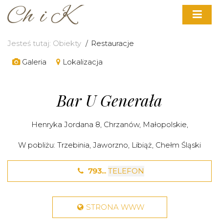
Jesteś tutaj:
Obiekty
Restauracje
Galeria
Lokalizacja
Bar U Generała
Henryka Jordana 8,
Chrzanów
,
Małopolskie
,
W pobliżu:
Trzebinia
,
Jaworzno
,
Libiąż
,
Chełm Śląski
793...
TELEFON
STRONA WWW