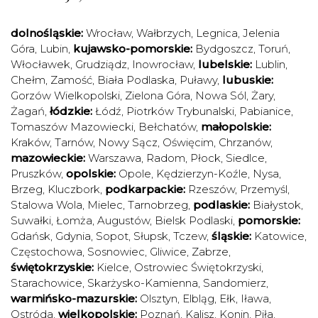
dolnośląskie:
Wrocław
,
Wałbrzych
,
Legnica
,
Jelenia
Góra
,
Lubin
,
kujawsko-pomorskie:
Bydgoszcz
,
Toruń
,
Włocławek
,
Grudziądz
,
Inowrocław
,
lubelskie:
Lublin
,
Chełm
,
Zamość
,
Biała Podlaska
,
Puławy
,
lubuskie:
Gorzów Wielkopolski
,
Zielona Góra
,
Nowa Sól
,
Żary
,
Żagań
,
łódzkie:
Łódź
,
Piotrków Trybunalski
,
Pabianice
,
Tomaszów Mazowiecki
,
Bełchatów
,
małopolskie:
Kraków
,
Tarnów
,
Nowy Sącz
,
Oświęcim
,
Chrzanów
,
mazowieckie:
Warszawa
,
Radom
,
Płock
,
Siedlce
,
Pruszków
,
opolskie:
Opole
,
Kędzierzyn-Koźle
,
Nysa
,
Brzeg
,
Kluczbork
,
podkarpackie:
Rzeszów
,
Przemyśl
,
Stalowa Wola
,
Mielec
,
Tarnobrzeg
,
podlaskie:
Białystok
,
Suwałki
,
Łomża
,
Augustów
,
Bielsk Podlaski
,
pomorskie:
Gdańsk
,
Gdynia
,
Sopot
,
Słupsk
,
Tczew
,
śląskie:
Katowice
,
Częstochowa
,
Sosnowiec
,
Gliwice
,
Zabrze
,
świętokrzyskie:
Kielce
,
Ostrowiec Świętokrzyski
,
Starachowice
,
Skarżysko-Kamienna
,
Sandomierz
,
warmińsko-mazurskie:
Olsztyn
,
Elbląg
,
Ełk
,
Iława
,
Ostróda
,
wielkopolskie:
Poznań
,
Kalisz
,
Konin
,
Piła
,