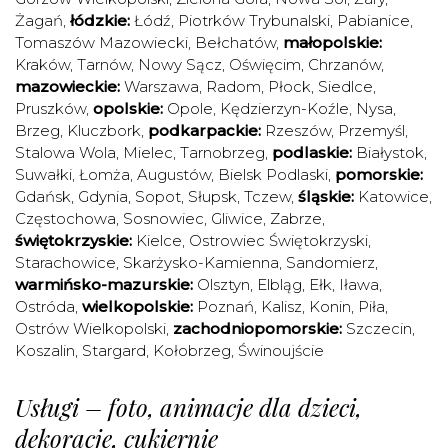
Żagań
,
łódzkie:
Łódź
,
Piotrków Trybunalski
,
Pabianice
,
Tomaszów Mazowiecki
,
Bełchatów
,
małopolskie:
Kraków
,
Tarnów
,
Nowy Sącz
,
Oświęcim
,
Chrzanów
,
mazowieckie:
Warszawa
,
Radom
,
Płock
,
Siedlce
,
Pruszków
,
opolskie:
Opole
,
Kędzierzyn-Koźle
,
Nysa
,
Brzeg
,
Kluczbork
,
podkarpackie:
Rzeszów
,
Przemyśl
,
Stalowa Wola
,
Mielec
,
Tarnobrzeg
,
podlaskie:
Białystok
,
Suwałki
,
Łomża
,
Augustów
,
Bielsk Podlaski
,
pomorskie:
Gdańsk
,
Gdynia
,
Sopot
,
Słupsk
,
Tczew
,
śląskie:
Katowice
,
Częstochowa
,
Sosnowiec
,
Gliwice
,
Zabrze
,
świętokrzyskie:
Kielce
,
Ostrowiec Świętokrzyski
,
Starachowice
,
Skarżysko-Kamienna
,
Sandomierz
,
warmińsko-mazurskie:
Olsztyn
,
Elbląg
,
Ełk
,
Iława
,
Ostróda
,
wielkopolskie:
Poznań
,
Kalisz
,
Konin
,
Piła
,
Ostrów Wielkopolski
,
zachodniopomorskie:
Szczecin
,
Koszalin
,
Stargard
,
Kołobrzeg
,
Świnoujście
Usługi – foto, animacje dla dzieci,
dekoracje, cukiernie