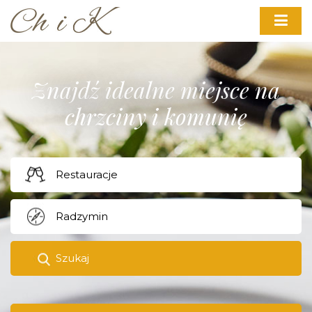
Znajdź idealne miejsce na
chrzciny i komunię
Szukaj