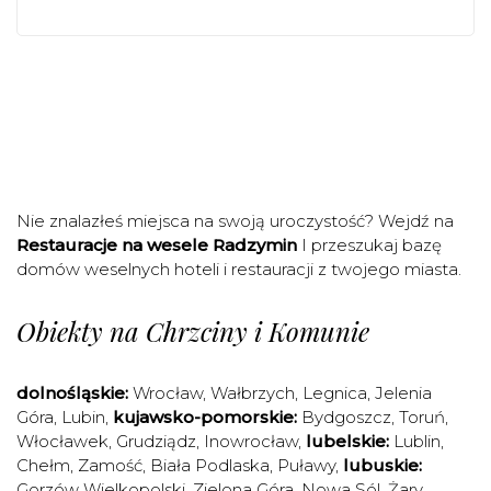
Nie znalazłeś miejsca na swoją uroczystość? Wejdź na
Restauracje na wesele Radzymin
I przeszukaj bazę
domów weselnych hoteli i restauracji z twojego miasta.
Obiekty na Chrzciny i Komunie
dolnośląskie:
Wrocław
,
Wałbrzych
,
Legnica
,
Jelenia
Góra
,
Lubin
,
kujawsko-pomorskie:
Bydgoszcz
,
Toruń
,
Włocławek
,
Grudziądz
,
Inowrocław
,
lubelskie:
Lublin
,
Chełm
,
Zamość
,
Biała Podlaska
,
Puławy
,
lubuskie:
Gorzów Wielkopolski
,
Zielona Góra
,
Nowa Sól
,
Żary
,