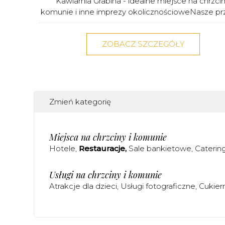
Kawiarnia Grabina - idealne miejsce na chrzcin
komunie i inne imprezy okolicznościoweNasze prze
ZOBACZ SZCZEGÓŁY
Zmień kategorię
Miejsca na chrzciny i komunie
Hotele
Restauracje
Sale bankietowe
Caterin
Usługi na chrzciny i komunie
Atrakcje dla dzieci
Usługi fotograficzne
Cukier