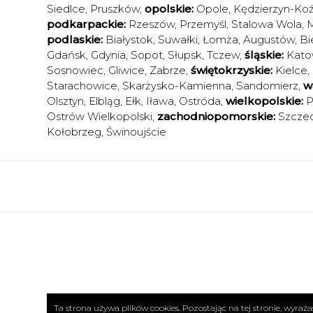
Siedlce
,
Pruszków
,
opolskie:
Opole
,
Kędzierzyn-Koź
podkarpackie:
Rzeszów
,
Przemyśl
,
Stalowa Wola
,
M
podlaskie:
Białystok
,
Suwałki
,
Łomża
,
Augustów
,
Bi
Gdańsk
,
Gdynia
,
Sopot
,
Słupsk
,
Tczew
,
śląskie:
Kato
Sosnowiec
,
Gliwice
,
Zabrze
,
świętokrzyskie:
Kielce
,
Starachowice
,
Skarżysko-Kamienna
,
Sandomierz
,
w
Olsztyn
,
Elbląg
,
Ełk
,
Iława
,
Ostróda
,
wielkopolskie:
P
Ostrów Wielkopolski
,
zachodniopomorskie:
Szczec
Kołobrzeg
,
Świnoujście
Ta strona używa plików cookies. Pozostając na tej stronie, wyra