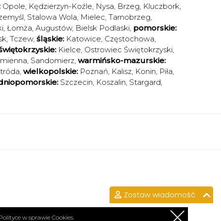
:
Opole
,
Kędzierzyn-Koźle
,
Nysa
,
Brzeg
,
Kluczbork
,
zemyśl
,
Stalowa Wola
,
Mielec
,
Tarnobrzeg
,
i
,
Łomża
,
Augustów
,
Bielsk Podlaski
,
pomorskie:
sk
,
Tczew
,
śląskie:
Katowice
,
Częstochowa
,
świętokrzyskie:
Kielce
,
Ostrowiec Świętokrzyski
,
amienna
,
Sandomierz
,
warmińsko-mazurskie:
tróda
,
wielkopolskie:
Poznań
,
Kalisz
,
Konin
,
Piła
,
dniopomorskie:
Szczecin
,
Koszalin
,
Stargard
,
Zostaw wiadomość
Polityce w sprawie Cookies.