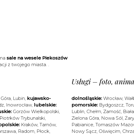
 na
sale na wesele Piekoszów
cji z twojego miasta. .
Usługi – foto, animac
 Góra
,
Lubin
,
kujawsko-
dolnośląskie:
Wrocław
,
Wał
dz
,
Inowrocław
,
lubelskie:
pomorskie:
Bydgoszcz
,
Tor
skie:
Gorzów Wielkopolski
,
Lublin
,
Chełm
,
Zamość
,
Biał
Piotrków Trybunalski
,
Zielona Góra
,
Nowa Sól
,
Żary
polskie:
Kraków
,
Tarnów
,
Pabianice
,
Tomaszów Mazow
rszawa
,
Radom
,
Płock
,
Nowy Sącz
,
Oświęcim
,
Chrz