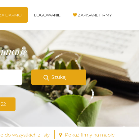
 ZA DARMO
LOGOWANIE
ZAPISANE FIRMY
komunię
Szukaj
 22
e do wszystkich z listy
Pokaż firmy na mapie