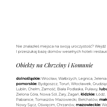
Nie znalazłeś miejsca na swoją uroczystość? Wejdź
I przeszukaj bazę domów weselnych hoteli i restaura
Obiekty na Chrzciny i Komunie
dolnośląskie:
Wrocław
,
Wałbrzych
,
Legnica
,
Jelenia
pomorskie:
Bydgoszcz
,
Toruń
,
Włocławek
,
Grudzią
Lublin
,
Chełm
,
Zamość
,
Biała Podlaska
,
Puławy
,
lubu
Zielona Góra
,
Nowa Sól
,
Żary
,
Żagań
,
łódzkie:
Łódź
,
Pabianice
,
Tomaszów Mazowiecki
,
Bełchatów
,
mało
Nowy Sącz
,
Oświęcim
,
Chrzanów
,
mazowieckie:
Wa