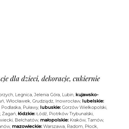
je dla dzieci, dekoracje, cukiernie
brzych
,
Legnica
,
Jelenia Góra
,
Lubin
,
kujawsko-
uń
,
Włocławek
,
Grudziądz
,
Inowrocław
,
lubelskie:
a Podlaska
,
Puławy
,
lubuskie:
Gorzów Wielkopolski
,
,
Żagań
,
łódzkie:
Łódź
,
Piotrków Trybunalski
,
iecki
,
Bełchatów
,
małopolskie:
Kraków
,
Tarnów
,
anów
,
mazowieckie:
Warszawa
,
Radom
,
Płock
,