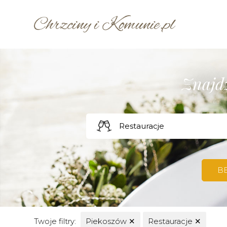
Znajdź
B
Twoje filtry:
Piekoszów
✕
Restauracje
✕