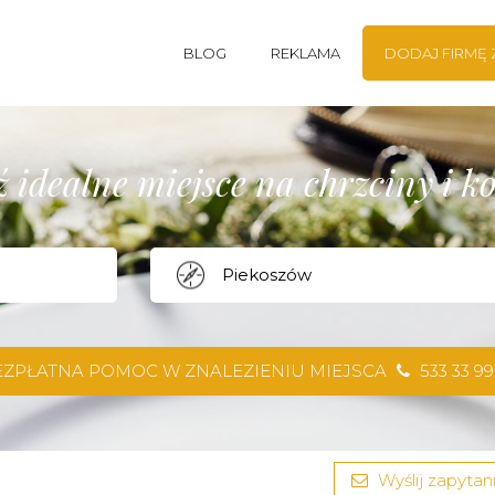
BLOG
REKLAMA
DODAJ FIRMĘ
 idealne miejsce na chrzciny i 
EZPŁATNA POMOC W ZNALEZIENIU MIEJSCA
533 33 99
Wyślij zapytani