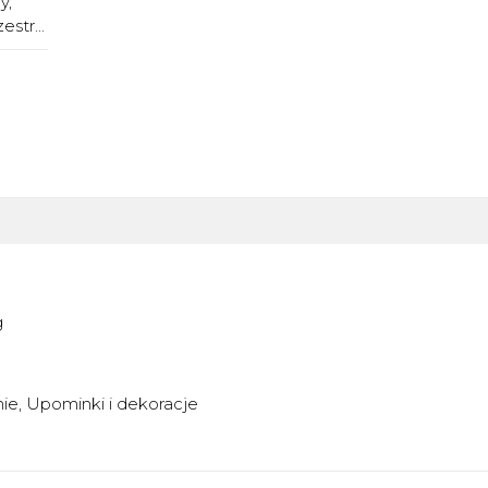
y,
str...
g
nie
Upominki i dekoracje