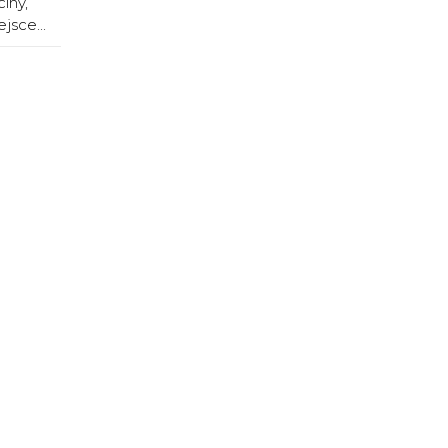
iny,
jsce...