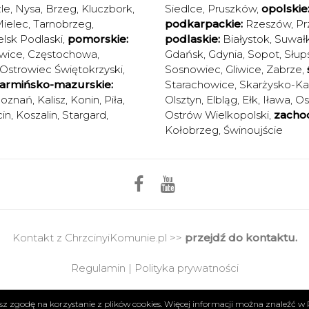
le
,
Nysa
,
Brzeg
,
Kluczbork
,
Siedlce
,
Pruszków
,
opolskie
ielec
,
Tarnobrzeg
,
podkarpackie:
Rzeszów
,
Pr
elsk Podlaski
,
pomorskie:
podlaskie:
Białystok
,
Suwałk
wice
,
Częstochowa
,
Gdańsk
,
Gdynia
,
Sopot
,
Słup
Ostrowiec Świętokrzyski
,
Sosnowiec
,
Gliwice
,
Zabrze
,
armińsko-mazurskie:
Starachowice
,
Skarżysko-K
oznań
,
Kalisz
,
Konin
,
Piła
,
Olsztyn
,
Elbląg
,
Ełk
,
Iława
,
Os
in
,
Koszalin
,
Stargard
,
Ostrów Wielkopolski
,
zacho
Kołobrzeg
,
Świnoujście
Kontakt z ChrzcinyiKomunie.pl >>
przejdź do kontaktu.
Regulamin
|
Polityka prywatności
Copyright 2017 © Axel Media | Designed by
Designum.pl
żasz zgodę na korzystanie z plików cookies. Więcej informacji można znaleźć w