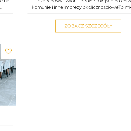
ce na
Szafranowy Dwór - idealne miejsce na chrzc
.
komunie i inne imprezy okolicznościoweTo mie
ZOBACZ SZCZEGÓŁY