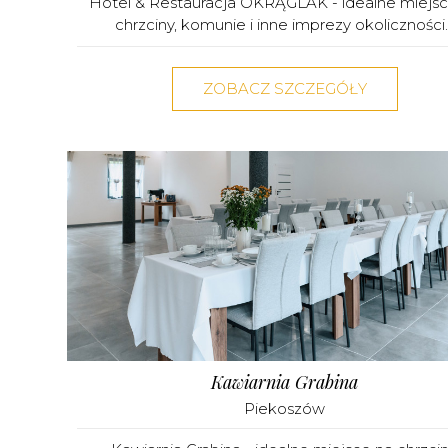
Hotel & Restauracja OKRĄGLAK - idealne miejs
chrzciny, komunie i inne imprezy okoliczności..
ZOBACZ SZCZEGÓŁY
Kawiarnia Grabina
Piekoszów