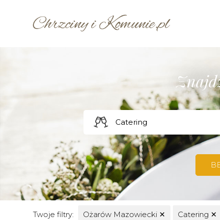
Znajdź
B
Twoje filtry:
Ożarów Mazowiecki
✕
Catering
✕