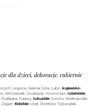
je dla dzieci, dekoracje, cukiernie
brzych
,
Legnica
,
Jelenia Góra
,
Lubin
,
kujawsko-
uń
,
Włocławek
,
Grudziądz
,
Inowrocław
,
lubelskie:
a Podlaska
,
Puławy
,
lubuskie:
Gorzów Wielkopolski
,
,
Żagań
,
łódzkie:
Łódź
,
Piotrków Trybunalski
,