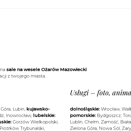
 na
sale na wesele Ożarów Mazowiecki
cji z twojego miasta. .
Usługi – foto, animac
 Góra
,
Lubin
,
kujawsko-
dolnośląskie:
Wrocław
,
Wał
dz
,
Inowrocław
,
lubelskie:
pomorskie:
Bydgoszcz
,
Tor
skie:
Gorzów Wielkopolski
,
Lublin
,
Chełm
,
Zamość
,
Biał
Piotrków Trybunalski
,
Zielona Góra
,
Nowa Sól
,
Żary