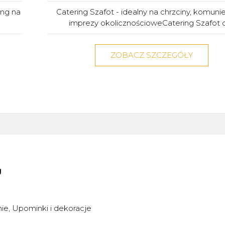
ing na
Catering Szafot - idealny na chrzciny, komunie
imprezy okolicznościoweCatering Szafot of
ZOBACZ SZCZEGÓŁY
g
nie
Upominki i dekoracje