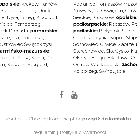
polskie:
Kraków
,
Tarnów
,
Pabianice
,
Tomaszów Mazow
rszawa
,
Radom
,
Płock
,
Nowy Sącz
,
Oświęcim
,
Chrz
le
,
Nysa
,
Brzeg
,
Kluczbork
,
Siedlce
,
Pruszków
,
opolskie
ielec
,
Tarnobrzeg
,
podkarpackie:
Rzeszów
,
Pr
elsk Podlaski
,
pomorskie:
podlaskie:
Białystok
,
Suwałk
wice
,
Częstochowa
,
Gdańsk
,
Gdynia
,
Sopot
,
Słup
Ostrowiec Świętokrzyski
,
Sosnowiec
,
Gliwice
,
Zabrze
,
armińsko-mazurskie:
Starachowice
,
Skarżysko-K
oznań
,
Kalisz
,
Konin
,
Piła
,
Olsztyn
,
Elbląg
,
Ełk
,
Iława
,
Os
in
,
Koszalin
,
Stargard
,
Ostrów Wielkopolski
,
zacho
Kołobrzeg
,
Świnoujście
Kontakt z ChrzcinyiKomunie.pl >>
przejdź do kontaktu.
Regulamin
|
Polityka prywatności