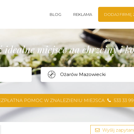
BLOG
REKLAMA
DODAJ FIRMĘ
 idealne miejsce na chrzciny i 
EZPŁATNA POMOC W ZNALEZIENIU MIEJSCA
533 33 99
Wyślij zapytani