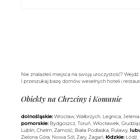
Nie znalazłeś miejsca na swoją uroczystość? Wejdź
I przeszukaj bazę domów weselnych hoteli i restaura
Obiekty na Chrzciny i Komunie
dolnośląskie:
Wrocław
,
Wałbrzych
,
Legnica
,
Jelenia
pomorskie:
Bydgoszcz
,
Toruń
,
Włocławek
,
Grudzią
Lublin
,
Chełm
,
Zamość
,
Biała Podlaska
,
Puławy
,
lubu
Zielona Góra
,
Nowa Sól
,
Żary
,
Żagań
,
łódzkie:
Łódź
,