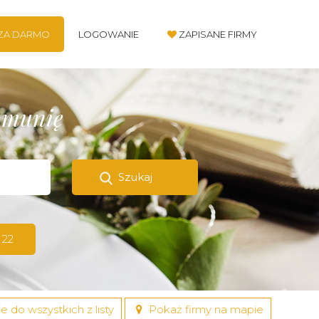
 ZA DARMO
LOGOWANIE
ZAPISANE FIRMY
komunię
Szukaj
 22
e do wszystkich z listy
Pokaż firmy na mapie