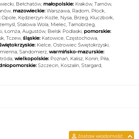
iecki
,
Bełchatów
,
małopolskie:
Kraków
,
Tarnów
,
anów
,
mazowieckie:
Warszawa
,
Radom
,
Płock
,
:
Opole
,
Kędzierzyn-Koźle
,
Nysa
,
Brzeg
,
Kluczbork
,
zemyśl
,
Stalowa Wola
,
Mielec
,
Tarnobrzeg
,
i
,
Łomża
,
Augustów
,
Bielsk Podlaski
,
pomorskie:
sk
,
Tczew
,
śląskie:
Katowice
,
Częstochowa
,
świętokrzyskie:
Kielce
,
Ostrowiec Świętokrzyski
,
amienna
,
Sandomierz
,
warmińsko-mazurskie:
tróda
,
wielkopolskie:
Poznań
,
Kalisz
,
Konin
,
Piła
,
dniopomorskie:
Szczecin
,
Koszalin
,
Stargard
,
Zostaw wiadomość