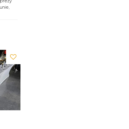
prezy
nie,