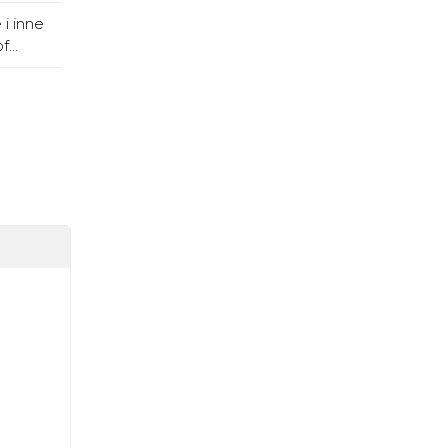
 i inne
...