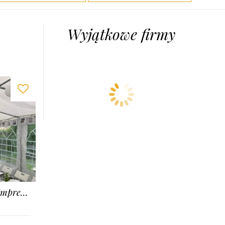
Wyjątkowe firmy
TENT For PARTY - Wynajem Namiotów Na Imprezy Okolicznościowe