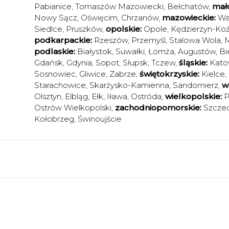
Pabianice
,
Tomaszów Mazowiecki
,
Bełchatów
,
mało
Nowy Sącz
,
Oświęcim
,
Chrzanów
,
mazowieckie:
Wa
Siedlce
,
Pruszków
,
opolskie:
Opole
,
Kędzierzyn-Koź
podkarpackie:
Rzeszów
,
Przemyśl
,
Stalowa Wola
,
M
podlaskie:
Białystok
,
Suwałki
,
Łomża
,
Augustów
,
Bi
Gdańsk
,
Gdynia
,
Sopot
,
Słupsk
,
Tczew
,
śląskie:
Kato
Sosnowiec
,
Gliwice
,
Zabrze
,
świętokrzyskie:
Kielce
,
Starachowice
,
Skarżysko-Kamienna
,
Sandomierz
,
w
Olsztyn
,
Elbląg
,
Ełk
,
Iława
,
Ostróda
,
wielkopolskie:
P
Ostrów Wielkopolski
,
zachodniopomorskie:
Szczec
Kołobrzeg
,
Świnoujście