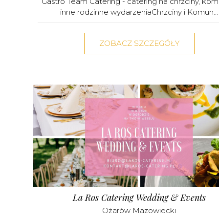
Gastro Team Catering - catering na chrzciny, komu
inne rodzinne wydarzeniaChrzciny i Komun...
ZOBACZ SZCZEGÓŁY
La Ros Catering Wedding & Events
Ożarów Mazowiecki