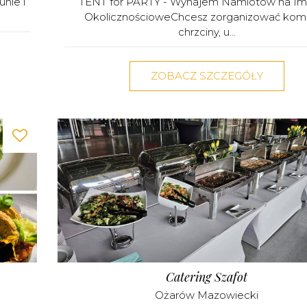
nie i
TENT for PARTY - Wynajem Namiotów na Im
OkolicznościoweChcesz zorganizować komu
chrzciny, u...
ZOBACZ SZCZEGÓŁY
Catering Szafot
Ożarów Mazowiecki