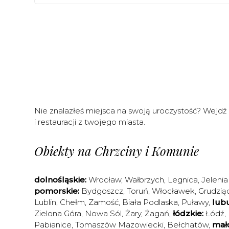
Nie znalazłeś miejsca na swoją uroczystość? Wejdź
i restauracji z twojego miasta.
Obiekty na Chrzciny i Komunie
dolnośląskie:
Wrocław
,
Wałbrzych
,
Legnica
,
Jelenia
pomorskie:
Bydgoszcz
,
Toruń
,
Włocławek
,
Grudzią
Lublin
,
Chełm
,
Zamość
,
Biała Podlaska
,
Puławy
,
lubu
Zielona Góra
,
Nowa Sól
,
Żary
,
Żagań
,
łódzkie:
Łódź
,
Pabianice
,
Tomaszów Mazowiecki
,
Bełchatów
,
mało