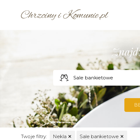
Znajdź
B
Twoje filtry:
Nekla
✕
Sale bankietowe
✕