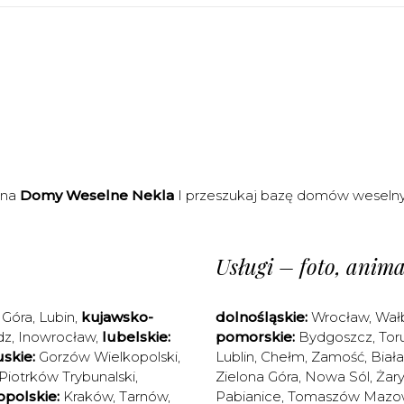
 na
Domy Weselne Nekla
I przeszukaj bazę domów weselny
Usługi – foto, animac
 Góra
,
Lubin
,
kujawsko-
dolnośląskie:
Wrocław
,
Wał
dz
,
Inowrocław
,
lubelskie:
pomorskie:
Bydgoszcz
,
Tor
skie:
Gorzów Wielkopolski
,
Lublin
,
Chełm
,
Zamość
,
Biał
Piotrków Trybunalski
,
Zielona Góra
,
Nowa Sól
,
Żary
polskie:
Kraków
,
Tarnów
,
Pabianice
,
Tomaszów Mazow