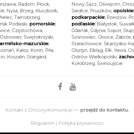
rszawa
,
Radom
,
Płock
,
Nowy Sącz
,
Oświęcim
,
Chrz
le
,
Nysa
,
Brzeg
,
Kluczbork
,
Siedlce
,
Pruszków
,
opolskie
ielec
,
Tarnobrzeg
,
podkarpackie:
Rzeszów
,
Pr
elsk Podlaski
,
pomorskie:
podlaskie:
Białystok
,
Suwałk
wice
,
Częstochowa
,
Gdańsk
,
Gdynia
,
Sopot
,
Słup
Ostrowiec Świętokrzyski
,
Sosnowiec
,
Gliwice
,
Zabrze
,
armińsko-mazurskie:
Starachowice
,
Skarżysko-K
oznań
,
Kalisz
,
Konin
,
Piła
,
Olsztyn
,
Elbląg
,
Ełk
,
Iława
,
Os
in
,
Koszalin
,
Stargard
,
Ostrów Wielkopolski
,
zacho
Kołobrzeg
,
Świnoujście
Kontakt z ChrzcinyiKomunie.pl >>
przejdź do kontaktu.
Regulamin
|
Polityka prywatności