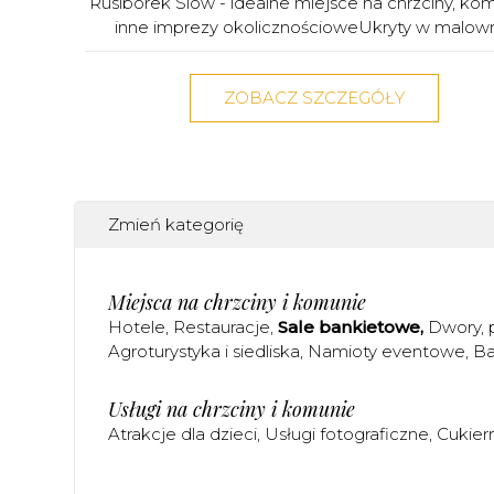
Rusiborek Slow - idealne miejsce na chrzciny, kom
inne imprezy okolicznościoweUkryty w malowni
ZOBACZ SZCZEGÓŁY
Zmień kategorię
Miejsca na chrzciny i komunie
Hotele
Restauracje
Sale bankietowe
Dwory, 
Agroturystyka i siedliska
Namioty eventowe
Ba
Usługi na chrzciny i komunie
Atrakcje dla dzieci
Usługi fotograficzne
Cukier