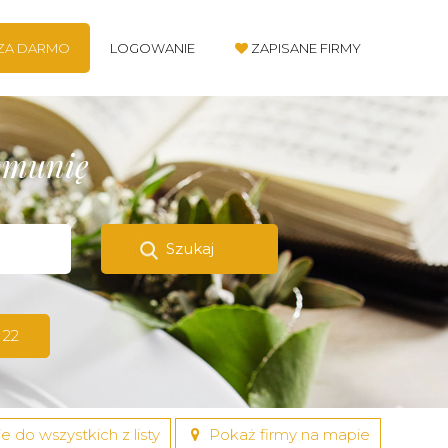
 ZA DARMO
LOGOWANIE
ZAPISANE FIRMY
komunię
Szukaj
 22
e do wszystkich z listy
Pokaż firmy na mapie