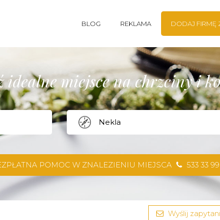
BLOG
REKLAMA
DODAJ FIRMĘ
 idealne miejsce na chrzciny i 
EZPŁATNA POMOC W ZNALEZIENIU MIEJSCA
533 33 99
Wyślij zapytani