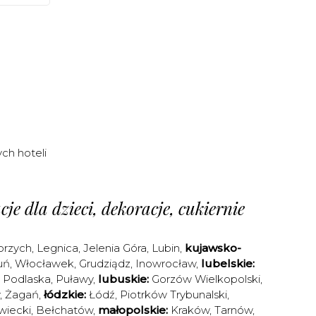
ch hoteli
je dla dzieci, dekoracje, cukiernie
brzych
,
Legnica
,
Jelenia Góra
,
Lubin
,
kujawsko-
uń
,
Włocławek
,
Grudziądz
,
Inowrocław
,
lubelskie:
a Podlaska
,
Puławy
,
lubuskie:
Gorzów Wielkopolski
,
,
Żagań
,
łódzkie:
Łódź
,
Piotrków Trybunalski
,
iecki
,
Bełchatów
,
małopolskie:
Kraków
,
Tarnów
,