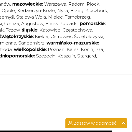
anów
,
mazowieckie:
Warszawa
,
Radom
,
Płock
,
:
Opole
,
Kędzierzyn-Koźle
,
Nysa
,
Brzeg
,
Kluczbork
,
zemyśl
,
Stalowa Wola
,
Mielec
,
Tarnobrzeg
,
i
,
Łomża
,
Augustów
,
Bielsk Podlaski
,
pomorskie:
sk
,
Tczew
,
śląskie:
Katowice
,
Częstochowa
,
świętokrzyskie:
Kielce
,
Ostrowiec Świętokrzyski
,
amienna
,
Sandomierz
,
warmińsko-mazurskie:
tróda
,
wielkopolskie:
Poznań
,
Kalisz
,
Konin
,
Piła
,
dniopomorskie:
Szczecin
,
Koszalin
,
Stargard
,
Zostaw wiadomość