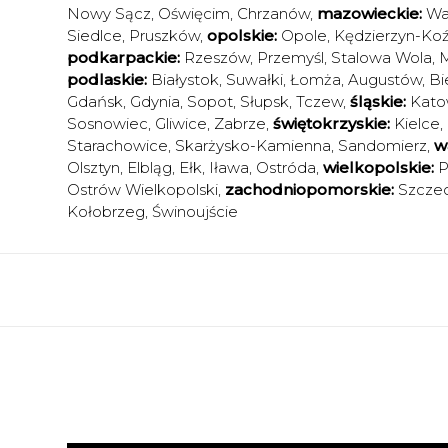
Nowy Sącz
,
Oświęcim
,
Chrzanów
,
mazowieckie:
Wa
Siedlce
,
Pruszków
,
opolskie:
Opole
,
Kędzierzyn-Koź
podkarpackie:
Rzeszów
,
Przemyśl
,
Stalowa Wola
,
M
podlaskie:
Białystok
,
Suwałki
,
Łomża
,
Augustów
,
Bi
Gdańsk
,
Gdynia
,
Sopot
,
Słupsk
,
Tczew
,
śląskie:
Kato
Sosnowiec
,
Gliwice
,
Zabrze
,
świętokrzyskie:
Kielce
,
Starachowice
,
Skarżysko-Kamienna
,
Sandomierz
,
w
Olsztyn
,
Elbląg
,
Ełk
,
Iława
,
Ostróda
,
wielkopolskie:
P
Ostrów Wielkopolski
,
zachodniopomorskie:
Szczec
Kołobrzeg
,
Świnoujście