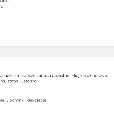
unie i
...
pałace i zamki
Sale zabaw i bawialnie
Miejsca plenerowe
rki i statki
Catering
nie
Upominki i dekoracje