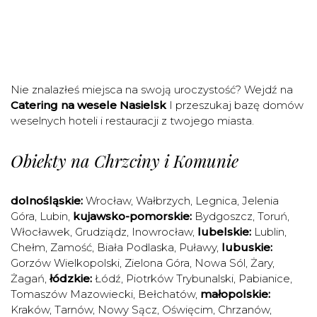
Nie znalazłeś miejsca na swoją uroczystość? Wejdź na
Catering na wesele Nasielsk
I przeszukaj bazę domów
weselnych hoteli i restauracji z twojego miasta.
Obiekty na Chrzciny i Komunie
dolnośląskie:
Wrocław
,
Wałbrzych
,
Legnica
,
Jelenia
Góra
,
Lubin
,
kujawsko-pomorskie:
Bydgoszcz
,
Toruń
,
Włocławek
,
Grudziądz
,
Inowrocław
,
lubelskie:
Lublin
,
Chełm
,
Zamość
,
Biała Podlaska
,
Puławy
,
lubuskie:
Gorzów Wielkopolski
,
Zielona Góra
,
Nowa Sól
,
Żary
,
Żagań
,
łódzkie:
Łódź
,
Piotrków Trybunalski
,
Pabianice
,
Tomaszów Mazowiecki
,
Bełchatów
,
małopolskie:
Kraków
,
Tarnów
,
Nowy Sącz
,
Oświęcim
,
Chrzanów
,