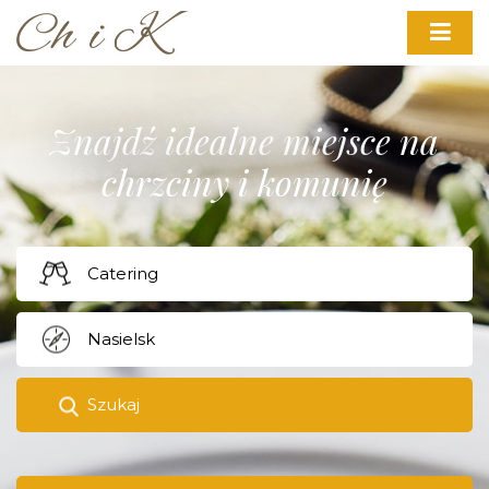
Znajdź idealne miejsce na
chrzciny i komunię
Szukaj