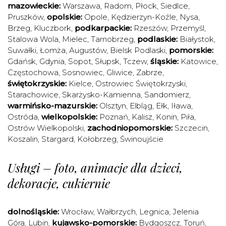
mazowieckie:
Warszawa
,
Radom
,
Płock
,
Siedlce
,
Pruszków
,
opolskie:
Opole
,
Kędzierzyn-Koźle
,
Nysa
,
Brzeg
,
Kluczbork
,
podkarpackie:
Rzeszów
,
Przemyśl
,
Stalowa Wola
,
Mielec
,
Tarnobrzeg
,
podlaskie:
Białystok
,
Suwałki
,
Łomża
,
Augustów
,
Bielsk Podlaski
,
pomorskie:
Gdańsk
,
Gdynia
,
Sopot
,
Słupsk
,
Tczew
,
śląskie:
Katowice
,
Częstochowa
,
Sosnowiec
,
Gliwice
,
Zabrze
,
świętokrzyskie:
Kielce
,
Ostrowiec Świętokrzyski
,
Starachowice
,
Skarżysko-Kamienna
,
Sandomierz
,
warmińsko-mazurskie:
Olsztyn
,
Elbląg
,
Ełk
,
Iława
,
Ostróda
,
wielkopolskie:
Poznań
,
Kalisz
,
Konin
,
Piła
,
Ostrów Wielkopolski
,
zachodniopomorskie:
Szczecin
,
Koszalin
,
Stargard
,
Kołobrzeg
,
Świnoujście
Usługi – foto, animacje dla dzieci,
dekoracje, cukiernie
dolnośląskie:
Wrocław
,
Wałbrzych
,
Legnica
,
Jelenia
Góra
,
Lubin
,
kujawsko-pomorskie:
Bydgoszcz
,
Toruń
,