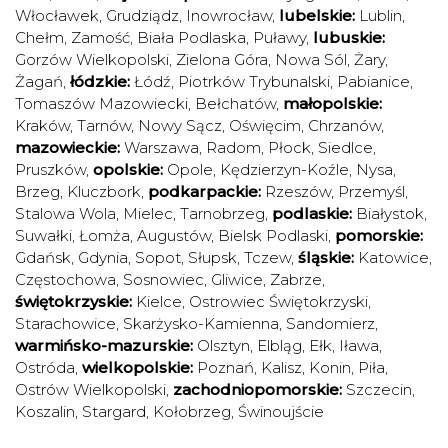
Włocławek
,
Grudziądz
,
Inowrocław
,
lubelskie:
Lublin
,
Chełm
,
Zamość
,
Biała Podlaska
,
Puławy
,
lubuskie:
Gorzów Wielkopolski
,
Zielona Góra
,
Nowa Sól
,
Żary
,
Żagań
,
łódzkie:
Łódź
,
Piotrków Trybunalski
,
Pabianice
,
Tomaszów Mazowiecki
,
Bełchatów
,
małopolskie:
Kraków
,
Tarnów
,
Nowy Sącz
,
Oświęcim
,
Chrzanów
,
mazowieckie:
Warszawa
,
Radom
,
Płock
,
Siedlce
,
Pruszków
,
opolskie:
Opole
,
Kędzierzyn-Koźle
,
Nysa
,
Brzeg
,
Kluczbork
,
podkarpackie:
Rzeszów
,
Przemyśl
,
Stalowa Wola
,
Mielec
,
Tarnobrzeg
,
podlaskie:
Białystok
,
Suwałki
,
Łomża
,
Augustów
,
Bielsk Podlaski
,
pomorskie:
Gdańsk
,
Gdynia
,
Sopot
,
Słupsk
,
Tczew
,
śląskie:
Katowice
,
Częstochowa
,
Sosnowiec
,
Gliwice
,
Zabrze
,
świętokrzyskie:
Kielce
,
Ostrowiec Świętokrzyski
,
Starachowice
,
Skarżysko-Kamienna
,
Sandomierz
,
warmińsko-mazurskie:
Olsztyn
,
Elbląg
,
Ełk
,
Iława
,
Ostróda
,
wielkopolskie:
Poznań
,
Kalisz
,
Konin
,
Piła
,
Ostrów Wielkopolski
,
zachodniopomorskie:
Szczecin
,
Koszalin
,
Stargard
,
Kołobrzeg
,
Świnoujście