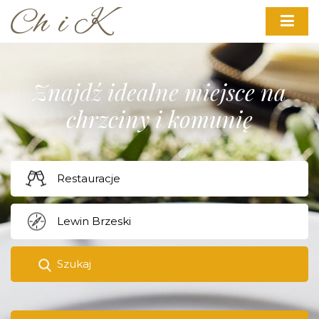
Znajdź idealne miejsce na
chrzciny i komunię
Szukaj