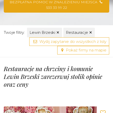
BEZPŁATNA POMOC W ZNALEZIENIU MIEJSCA
533 33 99 22
Twoje filtry:
Lewin Brzeski
✕
Restauracje
✕
Wyślij zapytanie do wszystkich z listy
Pokaż firmy na mapie
Restauracje na chrzciny i komunie
Lewin Brzeski zarezerwuj stolik opinie
oraz ceny