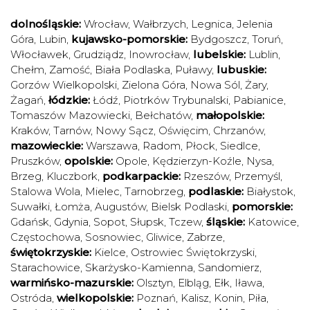
dolnośląskie:
Wrocław
,
Wałbrzych
,
Legnica
,
Jelenia
Góra
,
Lubin
,
kujawsko-pomorskie:
Bydgoszcz
,
Toruń
,
Włocławek
,
Grudziądz
,
Inowrocław
,
lubelskie:
Lublin
,
Chełm
,
Zamość
,
Biała Podlaska
,
Puławy
,
lubuskie:
Gorzów Wielkopolski
,
Zielona Góra
,
Nowa Sól
,
Żary
,
Żagań
,
łódzkie:
Łódź
,
Piotrków Trybunalski
,
Pabianice
,
Tomaszów Mazowiecki
,
Bełchatów
,
małopolskie:
Kraków
,
Tarnów
,
Nowy Sącz
,
Oświęcim
,
Chrzanów
,
mazowieckie:
Warszawa
,
Radom
,
Płock
,
Siedlce
,
Pruszków
,
opolskie:
Opole
,
Kędzierzyn-Koźle
,
Nysa
,
Brzeg
,
Kluczbork
,
podkarpackie:
Rzeszów
,
Przemyśl
,
Stalowa Wola
,
Mielec
,
Tarnobrzeg
,
podlaskie:
Białystok
,
Suwałki
,
Łomża
,
Augustów
,
Bielsk Podlaski
,
pomorskie:
Gdańsk
,
Gdynia
,
Sopot
,
Słupsk
,
Tczew
,
śląskie:
Katowice
,
Częstochowa
,
Sosnowiec
,
Gliwice
,
Zabrze
,
świętokrzyskie:
Kielce
,
Ostrowiec Świętokrzyski
,
Starachowice
,
Skarżysko-Kamienna
,
Sandomierz
,
warmińsko-mazurskie:
Olsztyn
,
Elbląg
,
Ełk
,
Iława
,
Ostróda
,
wielkopolskie:
Poznań
,
Kalisz
,
Konin
,
Piła
,