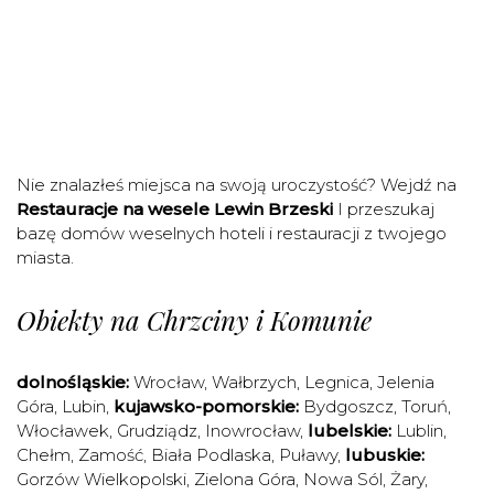
Nie znalazłeś miejsca na swoją uroczystość? Wejdź na
Restauracje na wesele Lewin Brzeski
I przeszukaj
bazę domów weselnych hoteli i restauracji z twojego
miasta.
Obiekty na Chrzciny i Komunie
dolnośląskie:
Wrocław
,
Wałbrzych
,
Legnica
,
Jelenia
Góra
,
Lubin
,
kujawsko-pomorskie:
Bydgoszcz
,
Toruń
,
Włocławek
,
Grudziądz
,
Inowrocław
,
lubelskie:
Lublin
,
Chełm
,
Zamość
,
Biała Podlaska
,
Puławy
,
lubuskie:
Gorzów Wielkopolski
,
Zielona Góra
,
Nowa Sól
,
Żary
,