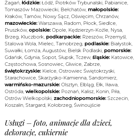
Żagań
,
łódzkie:
Łódź
,
Piotrków Trybunalski
,
Pabianice
,
Tomaszów Mazowiecki
,
Bełchatów
,
małopolskie:
Kraków
,
Tarnów
,
Nowy Sącz
,
Oświęcim
,
Chrzanów
,
mazowieckie:
Warszawa
,
Radom
,
Płock
,
Siedlce
,
Pruszków
,
opolskie:
Opole
,
Kędzierzyn-Koźle
,
Nysa
,
Brzeg
,
Kluczbork
,
podkarpackie:
Rzeszów
,
Przemyśl
,
Stalowa Wola
,
Mielec
,
Tarnobrzeg
,
podlaskie:
Białystok
,
Suwałki
,
Łomża
,
Augustów
,
Bielsk Podlaski
,
pomorskie:
Gdańsk
,
Gdynia
,
Sopot
,
Słupsk
,
Tczew
,
śląskie:
Katowice
,
Częstochowa
,
Sosnowiec
,
Gliwice
,
Zabrze
,
świętokrzyskie:
Kielce
,
Ostrowiec Świętokrzyski
,
Starachowice
,
Skarżysko-Kamienna
,
Sandomierz
,
warmińsko-mazurskie:
Olsztyn
,
Elbląg
,
Ełk
,
Iława
,
Ostróda
,
wielkopolskie:
Poznań
,
Kalisz
,
Konin
,
Piła
,
Ostrów Wielkopolski
,
zachodniopomorskie:
Szczecin
,
Koszalin
,
Stargard
,
Kołobrzeg
,
Świnoujście
Usługi – foto, animacje dla dzieci,
dekoracje, cukiernie