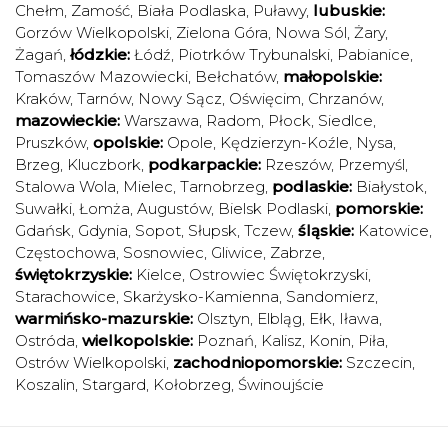
Chełm
,
Zamość
,
Biała Podlaska
,
Puławy
,
lubuskie:
Gorzów Wielkopolski
,
Zielona Góra
,
Nowa Sól
,
Żary
,
Żagań
,
łódzkie:
Łódź
,
Piotrków Trybunalski
,
Pabianice
,
Tomaszów Mazowiecki
,
Bełchatów
,
małopolskie:
Kraków
,
Tarnów
,
Nowy Sącz
,
Oświęcim
,
Chrzanów
,
mazowieckie:
Warszawa
,
Radom
,
Płock
,
Siedlce
,
Pruszków
,
opolskie:
Opole
,
Kędzierzyn-Koźle
,
Nysa
,
Brzeg
,
Kluczbork
,
podkarpackie:
Rzeszów
,
Przemyśl
,
Stalowa Wola
,
Mielec
,
Tarnobrzeg
,
podlaskie:
Białystok
,
Suwałki
,
Łomża
,
Augustów
,
Bielsk Podlaski
,
pomorskie:
Gdańsk
,
Gdynia
,
Sopot
,
Słupsk
,
Tczew
,
śląskie:
Katowice
,
Częstochowa
,
Sosnowiec
,
Gliwice
,
Zabrze
,
świętokrzyskie:
Kielce
,
Ostrowiec Świętokrzyski
,
Starachowice
,
Skarżysko-Kamienna
,
Sandomierz
,
warmińsko-mazurskie:
Olsztyn
,
Elbląg
,
Ełk
,
Iława
,
Ostróda
,
wielkopolskie:
Poznań
,
Kalisz
,
Konin
,
Piła
,
Ostrów Wielkopolski
,
zachodniopomorskie:
Szczecin
,
Koszalin
,
Stargard
,
Kołobrzeg
,
Świnoujście