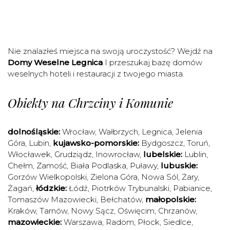
Nie znalazłeś miejsca na swoją uroczystość? Wejdź na
Domy Weselne Legnica
I przeszukaj bazę domów
weselnych hoteli i restauracji z twojego miasta.
Obiekty na Chrzciny i Komunie
dolnośląskie:
Wrocław
,
Wałbrzych
,
Legnica
,
Jelenia
Góra
,
Lubin
,
kujawsko-pomorskie:
Bydgoszcz
,
Toruń
,
Włocławek
,
Grudziądz
,
Inowrocław
,
lubelskie:
Lublin
,
Chełm
,
Zamość
,
Biała Podlaska
,
Puławy
,
lubuskie:
Gorzów Wielkopolski
,
Zielona Góra
,
Nowa Sól
,
Żary
,
Żagań
,
łódzkie:
Łódź
,
Piotrków Trybunalski
,
Pabianice
,
Tomaszów Mazowiecki
,
Bełchatów
,
małopolskie:
Kraków
,
Tarnów
,
Nowy Sącz
,
Oświęcim
,
Chrzanów
,
mazowieckie:
Warszawa
,
Radom
,
Płock
,
Siedlce
,