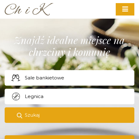
Znajdź idealne miejsce na
chrzciny i komunię
Szukaj