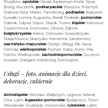
Pruszków
,
opolskie:
Opole
,
Kędzierzyn-Koźle
,
Nysa
,
Brzeg
,
Kluczbork
,
podkarpackie:
Rzeszów
,
Przemyśl
,
Stalowa Wola
,
Mielec
,
Tarnobrzeg
,
podlaskie:
Białystok
,
Suwałki
,
Łomża
,
Augustów
,
Bielsk Podlaski
,
pomorskie:
Gdańsk
,
Gdynia
,
Sopot
,
Słupsk
,
Tczew
,
śląskie:
Katowice
,
Częstochowa
,
Sosnowiec
,
Gliwice
,
Zabrze
,
świętokrzyskie:
Kielce
,
Ostrowiec Świętokrzyski
,
Starachowice
,
Skarżysko-Kamienna
,
Sandomierz
,
warmińsko-mazurskie:
Olsztyn
,
Elbląg
,
Ełk
,
Iława
,
Ostróda
,
wielkopolskie:
Poznań
,
Kalisz
,
Konin
,
Piła
,
Ostrów Wielkopolski
,
zachodniopomorskie:
Szczecin
,
Koszalin
,
Stargard
,
Kołobrzeg
,
Świnoujście
Usługi – foto, animacje dla dzieci,
dekoracje, cukiernie
dolnośląskie:
Wrocław
,
Wałbrzych
,
Legnica
,
Jelenia
Góra
,
Lubin
,
kujawsko-pomorskie:
Bydgoszcz
,
Toruń
,
Włocławek
,
Grudziądz
,
Inowrocław
,
lubelskie:
Lublin
,