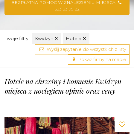
BEZPŁATNA POMOC W ZNALEZIENIU MIEJSCA
533 33 99 22
Twoje filtry:
Kwidzyn
✕
Hotele
✕
Wyślij zapytanie do wszystkich z listy
Pokaż firmy na mapie
Hotele na chrzciny i komunie Kwidzyn
miejsca z noclegiem opinie oraz ceny