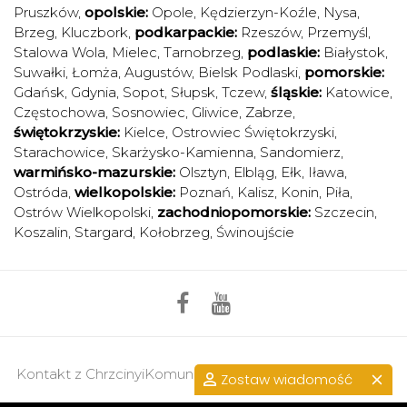
Pruszków
,
opolskie:
Opole
,
Kędzierzyn-Koźle
,
Nysa
,
Brzeg
,
Kluczbork
,
podkarpackie:
Rzeszów
,
Przemyśl
,
Stalowa Wola
,
Mielec
,
Tarnobrzeg
,
podlaskie:
Białystok
,
Suwałki
,
Łomża
,
Augustów
,
Bielsk Podlaski
,
pomorskie:
Gdańsk
,
Gdynia
,
Sopot
,
Słupsk
,
Tczew
,
śląskie:
Katowice
,
Częstochowa
,
Sosnowiec
,
Gliwice
,
Zabrze
,
świętokrzyskie:
Kielce
,
Ostrowiec Świętokrzyski
,
Starachowice
,
Skarżysko-Kamienna
,
Sandomierz
,
warmińsko-mazurskie:
Olsztyn
,
Elbląg
,
Ełk
,
Iława
,
Ostróda
,
wielkopolskie:
Poznań
,
Kalisz
,
Konin
,
Piła
,
Ostrów Wielkopolski
,
zachodniopomorskie:
Szczecin
,
Koszalin
,
Stargard
,
Kołobrzeg
,
Świnoujście
Kontakt z ChrzcinyiKomunie.pl >>
przejdź do kontaktu.
Zostaw wiadomość