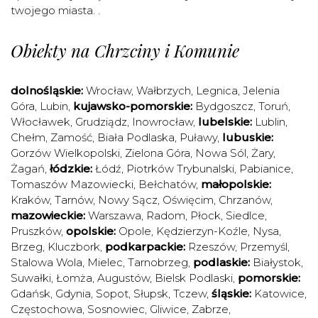
twojego miasta. .
Obiekty na Chrzciny i Komunie
dolnośląskie:
Wrocław
,
Wałbrzych
,
Legnica
,
Jelenia
Góra
,
Lubin
,
kujawsko-pomorskie:
Bydgoszcz
,
Toruń
,
Włocławek
,
Grudziądz
,
Inowrocław
,
lubelskie:
Lublin
,
Chełm
,
Zamość
,
Biała Podlaska
,
Puławy
,
lubuskie:
Gorzów Wielkopolski
,
Zielona Góra
,
Nowa Sól
,
Żary
,
Żagań
,
łódzkie:
Łódź
,
Piotrków Trybunalski
,
Pabianice
,
Tomaszów Mazowiecki
,
Bełchatów
,
małopolskie:
Kraków
,
Tarnów
,
Nowy Sącz
,
Oświęcim
,
Chrzanów
,
mazowieckie:
Warszawa
,
Radom
,
Płock
,
Siedlce
,
Pruszków
,
opolskie:
Opole
,
Kędzierzyn-Koźle
,
Nysa
,
Brzeg
,
Kluczbork
,
podkarpackie:
Rzeszów
,
Przemyśl
,
Stalowa Wola
,
Mielec
,
Tarnobrzeg
,
podlaskie:
Białystok
,
Suwałki
,
Łomża
,
Augustów
,
Bielsk Podlaski
,
pomorskie:
Gdańsk
,
Gdynia
,
Sopot
,
Słupsk
,
Tczew
,
śląskie:
Katowice
,
Częstochowa
,
Sosnowiec
,
Gliwice
,
Zabrze
,