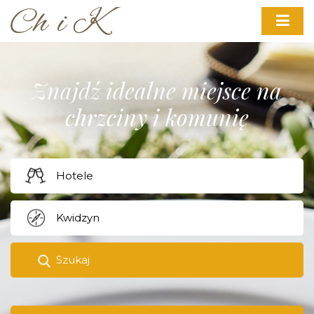
Znajdź idealne miejsce na
chrzciny i komunię
Szukaj