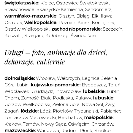
świętokrzyskie:
Kielce
,
Ostrowiec Świętokrzyski
,
Starachowice
,
Skarżysko-Kamienna
,
Sandomierz
,
warmińsko-mazurskie:
Olsztyn
,
Elbląg
,
Ełk
,
Iława
,
Ostróda
,
wielkopolskie:
Poznań
,
Kalisz
,
Konin
,
Piła
,
Ostrów Wielkopolski
,
zachodniopomorskie:
Szczecin
,
Koszalin
,
Stargard
,
Kołobrzeg
,
Świnoujście
Usługi – foto, animacje dla dzieci,
dekoracje, cukiernie
dolnośląskie:
Wrocław
,
Wałbrzych
,
Legnica
,
Jelenia
Góra
,
Lubin
,
kujawsko-pomorskie:
Bydgoszcz
,
Toruń
,
Włocławek
,
Grudziądz
,
Inowrocław
,
lubelskie:
Lublin
,
Chełm
,
Zamość
,
Biała Podlaska
,
Puławy
,
lubuskie:
Gorzów Wielkopolski
,
Zielona Góra
,
Nowa Sól
,
Żary
,
Żagań
,
łódzkie:
Łódź
,
Piotrków Trybunalski
,
Pabianice
,
Tomaszów Mazowiecki
,
Bełchatów
,
małopolskie:
Kraków
,
Tarnów
,
Nowy Sącz
,
Oświęcim
,
Chrzanów
,
mazowieckie:
Warszawa
,
Radom
,
Płock
,
Siedlce
,