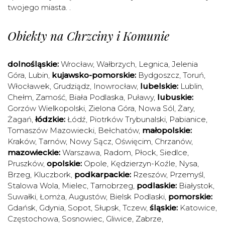
twojego miasta. .
Obiekty na Chrzciny i Komunie
dolnośląskie:
Wrocław
,
Wałbrzych
,
Legnica
,
Jelenia
Góra
,
Lubin
,
kujawsko-pomorskie:
Bydgoszcz
,
Toruń
,
Włocławek
,
Grudziądz
,
Inowrocław
,
lubelskie:
Lublin
,
Chełm
,
Zamość
,
Biała Podlaska
,
Puławy
,
lubuskie:
Gorzów Wielkopolski
,
Zielona Góra
,
Nowa Sól
,
Żary
,
Żagań
,
łódzkie:
Łódź
,
Piotrków Trybunalski
,
Pabianice
,
Tomaszów Mazowiecki
,
Bełchatów
,
małopolskie:
Kraków
,
Tarnów
,
Nowy Sącz
,
Oświęcim
,
Chrzanów
,
mazowieckie:
Warszawa
,
Radom
,
Płock
,
Siedlce
,
Pruszków
,
opolskie:
Opole
,
Kędzierzyn-Koźle
,
Nysa
,
Brzeg
,
Kluczbork
,
podkarpackie:
Rzeszów
,
Przemyśl
,
Stalowa Wola
,
Mielec
,
Tarnobrzeg
,
podlaskie:
Białystok
,
Suwałki
,
Łomża
,
Augustów
,
Bielsk Podlaski
,
pomorskie:
Gdańsk
,
Gdynia
,
Sopot
,
Słupsk
,
Tczew
,
śląskie:
Katowice
,
Częstochowa
,
Sosnowiec
,
Gliwice
,
Zabrze
,