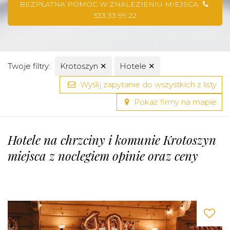
BEZPŁATNA POMOC W ZNALEZIENIU MIEJSCA
533 33 99 22
Twoje filtry:
Krotoszyn
✕
Hotele
✕
Wyślij zapytanie do wszystkich z listy
Pokaż firmy na mapie
Hotele na chrzciny i komunie Krotoszyn
miejsca z noclegiem opinie oraz ceny