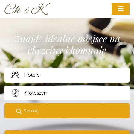
Znajdź idealne miejsce na
chrzciny i komunię
Szukaj