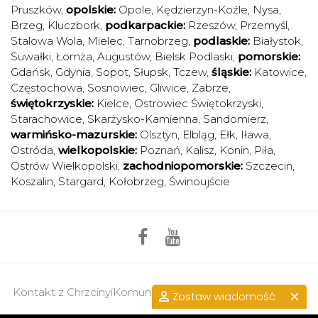
Pruszków
,
opolskie:
Opole
,
Kędzierzyn-Koźle
,
Nysa
,
Brzeg
,
Kluczbork
,
podkarpackie:
Rzeszów
,
Przemyśl
,
Stalowa Wola
,
Mielec
,
Tarnobrzeg
,
podlaskie:
Białystok
,
Suwałki
,
Łomża
,
Augustów
,
Bielsk Podlaski
,
pomorskie:
Gdańsk
,
Gdynia
,
Sopot
,
Słupsk
,
Tczew
,
śląskie:
Katowice
,
Częstochowa
,
Sosnowiec
,
Gliwice
,
Zabrze
,
świętokrzyskie:
Kielce
,
Ostrowiec Świętokrzyski
,
Starachowice
,
Skarżysko-Kamienna
,
Sandomierz
,
warmińsko-mazurskie:
Olsztyn
,
Elbląg
,
Ełk
,
Iława
,
Ostróda
,
wielkopolskie:
Poznań
,
Kalisz
,
Konin
,
Piła
,
Ostrów Wielkopolski
,
zachodniopomorskie:
Szczecin
,
Koszalin
,
Stargard
,
Kołobrzeg
,
Świnoujście
Kontakt z ChrzcinyiKomunie.pl >>
przejdź do kontaktu.
Zostaw wiadomość