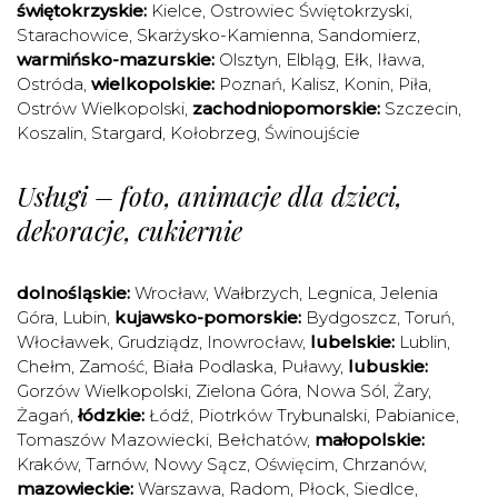
świętokrzyskie:
Kielce
,
Ostrowiec Świętokrzyski
,
Starachowice
,
Skarżysko-Kamienna
,
Sandomierz
,
warmińsko-mazurskie:
Olsztyn
,
Elbląg
,
Ełk
,
Iława
,
Ostróda
,
wielkopolskie:
Poznań
,
Kalisz
,
Konin
,
Piła
,
Ostrów Wielkopolski
,
zachodniopomorskie:
Szczecin
,
Koszalin
,
Stargard
,
Kołobrzeg
,
Świnoujście
Usługi – foto, animacje dla dzieci,
dekoracje, cukiernie
dolnośląskie:
Wrocław
,
Wałbrzych
,
Legnica
,
Jelenia
Góra
,
Lubin
,
kujawsko-pomorskie:
Bydgoszcz
,
Toruń
,
Włocławek
,
Grudziądz
,
Inowrocław
,
lubelskie:
Lublin
,
Chełm
,
Zamość
,
Biała Podlaska
,
Puławy
,
lubuskie:
Gorzów Wielkopolski
,
Zielona Góra
,
Nowa Sól
,
Żary
,
Żagań
,
łódzkie:
Łódź
,
Piotrków Trybunalski
,
Pabianice
,
Tomaszów Mazowiecki
,
Bełchatów
,
małopolskie:
Kraków
,
Tarnów
,
Nowy Sącz
,
Oświęcim
,
Chrzanów
,
mazowieckie:
Warszawa
,
Radom
,
Płock
,
Siedlce
,