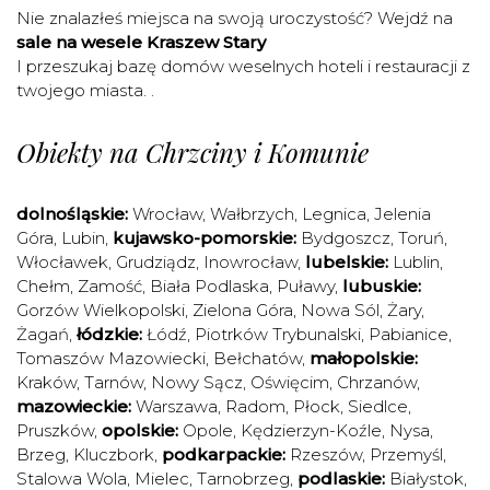
Nie znalazłeś miejsca na swoją uroczystość? Wejdź na
sale na wesele Kraszew Stary
I przeszukaj bazę domów weselnych hoteli i restauracji z
twojego miasta. .
Obiekty na Chrzciny i Komunie
dolnośląskie:
Wrocław
,
Wałbrzych
,
Legnica
,
Jelenia
Góra
,
Lubin
,
kujawsko-pomorskie:
Bydgoszcz
,
Toruń
,
Włocławek
,
Grudziądz
,
Inowrocław
,
lubelskie:
Lublin
,
Chełm
,
Zamość
,
Biała Podlaska
,
Puławy
,
lubuskie:
Gorzów Wielkopolski
,
Zielona Góra
,
Nowa Sól
,
Żary
,
Żagań
,
łódzkie:
Łódź
,
Piotrków Trybunalski
,
Pabianice
,
Tomaszów Mazowiecki
,
Bełchatów
,
małopolskie:
Kraków
,
Tarnów
,
Nowy Sącz
,
Oświęcim
,
Chrzanów
,
mazowieckie:
Warszawa
,
Radom
,
Płock
,
Siedlce
,
Pruszków
,
opolskie:
Opole
,
Kędzierzyn-Koźle
,
Nysa
,
Brzeg
,
Kluczbork
,
podkarpackie:
Rzeszów
,
Przemyśl
,
Stalowa Wola
,
Mielec
,
Tarnobrzeg
,
podlaskie:
Białystok
,