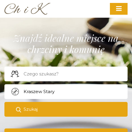
Znajdź idealne miejsce na
chrzciny i komunię
Szukaj