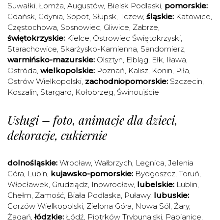
Suwałki
,
Łomża
,
Augustów
,
Bielsk Podlaski
,
pomorskie:
Gdańsk
,
Gdynia
,
Sopot
,
Słupsk
,
Tczew
,
śląskie:
Katowice
,
Częstochowa
,
Sosnowiec
,
Gliwice
,
Zabrze
,
świętokrzyskie:
Kielce
,
Ostrowiec Świętokrzyski
,
Starachowice
,
Skarżysko-Kamienna
,
Sandomierz
,
warmińsko-mazurskie:
Olsztyn
,
Elbląg
,
Ełk
,
Iława
,
Ostróda
,
wielkopolskie:
Poznań
,
Kalisz
,
Konin
,
Piła
,
Ostrów Wielkopolski
,
zachodniopomorskie:
Szczecin
,
Koszalin
,
Stargard
,
Kołobrzeg
,
Świnoujście
Usługi – foto, animacje dla dzieci,
dekoracje, cukiernie
dolnośląskie:
Wrocław
,
Wałbrzych
,
Legnica
,
Jelenia
Góra
,
Lubin
,
kujawsko-pomorskie:
Bydgoszcz
,
Toruń
,
Włocławek
,
Grudziądz
,
Inowrocław
,
lubelskie:
Lublin
,
Chełm
,
Zamość
,
Biała Podlaska
,
Puławy
,
lubuskie:
Gorzów Wielkopolski
,
Zielona Góra
,
Nowa Sól
,
Żary
,
Żagań
,
łódzkie:
Łódź
,
Piotrków Trybunalski
,
Pabianice
,