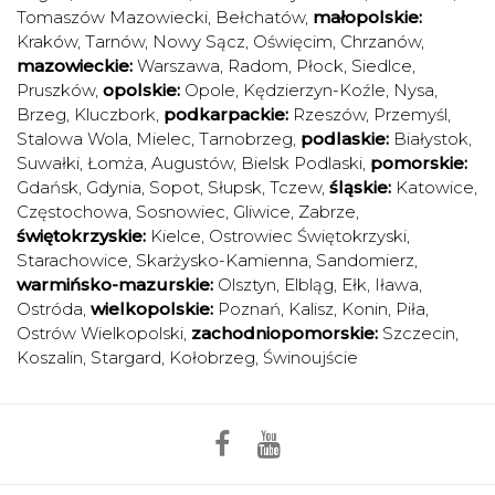
Tomaszów Mazowiecki
,
Bełchatów
,
małopolskie:
Kraków
,
Tarnów
,
Nowy Sącz
,
Oświęcim
,
Chrzanów
,
mazowieckie:
Warszawa
,
Radom
,
Płock
,
Siedlce
,
Pruszków
,
opolskie:
Opole
,
Kędzierzyn-Koźle
,
Nysa
,
Brzeg
,
Kluczbork
,
podkarpackie:
Rzeszów
,
Przemyśl
,
Stalowa Wola
,
Mielec
,
Tarnobrzeg
,
podlaskie:
Białystok
,
Suwałki
,
Łomża
,
Augustów
,
Bielsk Podlaski
,
pomorskie:
Gdańsk
,
Gdynia
,
Sopot
,
Słupsk
,
Tczew
,
śląskie:
Katowice
,
Częstochowa
,
Sosnowiec
,
Gliwice
,
Zabrze
,
świętokrzyskie:
Kielce
,
Ostrowiec Świętokrzyski
,
Starachowice
,
Skarżysko-Kamienna
,
Sandomierz
,
warmińsko-mazurskie:
Olsztyn
,
Elbląg
,
Ełk
,
Iława
,
Ostróda
,
wielkopolskie:
Poznań
,
Kalisz
,
Konin
,
Piła
,
Ostrów Wielkopolski
,
zachodniopomorskie:
Szczecin
,
Koszalin
,
Stargard
,
Kołobrzeg
,
Świnoujście