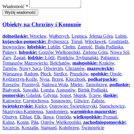
Wiadomość *
Wyślij wiadomość
Obiekty na Chrzciny i Komunie
dolnośląskie:
Wrocław
,
Wałbrzych
,
Legnica
,
Jelenia Góra
,
Lubin
,
kujawsko-pomorskie:
Bydgoszcz
,
Toruń
,
Włocławek
,
Grudziądz
,
Inowrocław
,
lubelskie:
Lublin
,
Chełm
,
Zamość
,
Biała Podlaska
,
Puławy
,
lubuskie:
Gorzów Wielkopolski
,
Zielona Góra
,
Nowa Sól
,
Żary
,
Żagań
,
łódzkie:
Łódź
,
Piotrków Trybunalski
,
Pabianice
,
Tomaszów Mazowiecki
,
Bełchatów
,
małopolskie:
Kraków
,
Tarnów
,
Nowy Sącz
,
Oświęcim
,
Chrzanów
,
mazowieckie:
Warszawa
,
Radom
,
Płock
,
Siedlce
,
Pruszków
,
opolskie:
Opole
,
Kędzierzyn-Koźle
,
Nysa
,
Brzeg
,
Kluczbork
,
podkarpackie:
Rzeszów
,
Przemyśl
,
Stalowa Wola
,
Mielec
,
Tarnobrzeg
,
podlaskie:
Białystok
,
Suwałki
,
Łomża
,
Augustów
,
Bielsk Podlaski
,
pomorskie:
Gdańsk
,
Gdynia
,
Sopot
,
Słupsk
,
Tczew
,
śląskie:
Katowice
,
Częstochowa
,
Sosnowiec
,
Gliwice
,
Zabrze
,
świętokrzyskie:
Kielce
,
Ostrowiec Świętokrzyski
,
Starachowice
,
Skarżysko-Kamienna
,
Sandomierz
,
warmińsko-mazurskie:
Olsztyn
,
Elbląg
,
Ełk
,
Iława
,
Ostróda
,
wielkopolskie:
Poznań
,
Kalisz
,
Konin
,
Piła
,
Ostrów Wielkopolski
,
zachodniopomorskie:
Szczecin
,
Koszalin
,
Stargard
,
Kołobrzeg
,
Świnoujście