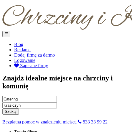
Blog
Reklama
Dodaj firmę za darmo
Logowanie
Zapisane firmy
Znajdź idealne miejsce na chrzciny i
komunię
Szukaj
Bezpłatna pomoc w znalezieniu miejsca
533 33 99 22
Twoje filtry: