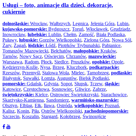
Usługi – foto, animacje dla dzieci, dekoracje,
cukiernie
dolnośląskie:
Wrocław
,
Wałbrzych
,
Legnica
,
Jelenia Góra
,
Lubin
,
kujawsko-pomorskie:
Bydgoszcz
,
Toruń
,
Włocławek
,
Grudziądz
,
Inowrocław
,
lubelskie:
Lublin
,
Chełm
,
Zamość
,
Biała Podlaska
,
Puławy
,
lubuskie:
Gorzów Wielkopolski
,
Zielona Góra
,
Nowa Sól
,
Żary
,
Żagań
,
łódzkie:
Łódź
,
Piotrków Trybunalski
,
Pabianice
,
Tomaszów Mazowiecki
,
Bełchatów
,
małopolskie:
Kraków
,
Tarnów
,
Nowy Sącz
,
Oświęcim
,
Chrzanów
,
mazowieckie:
Warszawa
,
Radom
,
Płock
,
Siedlce
,
Pruszków
,
opolskie:
Opole
,
Kędzierzyn-Koźle
,
Nysa
,
Brzeg
,
Kluczbork
,
podkarpackie:
Rzeszów
,
Przemyśl
,
Stalowa Wola
,
Mielec
,
Tarnobrzeg
,
podlaskie:
Białystok
,
Suwałki
,
Łomża
,
Augustów
,
Bielsk Podlaski
,
pomorskie:
Gdańsk
,
Gdynia
,
Sopot
,
Słupsk
,
Tczew
,
śląskie:
Katowice
,
Częstochowa
,
Sosnowiec
,
Gliwice
,
Zabrze
,
świętokrzyskie:
Kielce
,
Ostrowiec Świętokrzyski
,
Starachowice
,
Skarżysko-Kamienna
,
Sandomierz
,
warmińsko-mazurskie:
Olsztyn
,
Elbląg
,
Ełk
,
Iława
,
Ostróda
,
wielkopolskie:
Poznań
,
Kalisz
,
Konin
,
Piła
,
Ostrów Wielkopolski
,
zachodniopomorskie:
Szczecin
,
Koszalin
,
Stargard
,
Kołobrzeg
,
Świnoujście