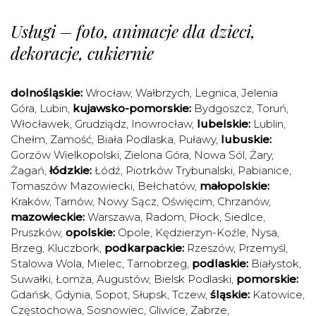
Usługi – foto, animacje dla dzieci,
dekoracje, cukiernie
dolnośląskie:
Wrocław
,
Wałbrzych
,
Legnica
,
Jelenia
Góra
,
Lubin
,
kujawsko-pomorskie:
Bydgoszcz
,
Toruń
,
Włocławek
,
Grudziądz
,
Inowrocław
,
lubelskie:
Lublin
,
Chełm
,
Zamość
,
Biała Podlaska
,
Puławy
,
lubuskie:
Gorzów Wielkopolski
,
Zielona Góra
,
Nowa Sól
,
Żary
,
Żagań
,
łódzkie:
Łódź
,
Piotrków Trybunalski
,
Pabianice
,
Tomaszów Mazowiecki
,
Bełchatów
,
małopolskie:
Kraków
,
Tarnów
,
Nowy Sącz
,
Oświęcim
,
Chrzanów
,
mazowieckie:
Warszawa
,
Radom
,
Płock
,
Siedlce
,
Pruszków
,
opolskie:
Opole
,
Kędzierzyn-Koźle
,
Nysa
,
Brzeg
,
Kluczbork
,
podkarpackie:
Rzeszów
,
Przemyśl
,
Stalowa Wola
,
Mielec
,
Tarnobrzeg
,
podlaskie:
Białystok
,
Suwałki
,
Łomża
,
Augustów
,
Bielsk Podlaski
,
pomorskie:
Gdańsk
,
Gdynia
,
Sopot
,
Słupsk
,
Tczew
,
śląskie:
Katowice
,
Częstochowa
,
Sosnowiec
,
Gliwice
,
Zabrze
,