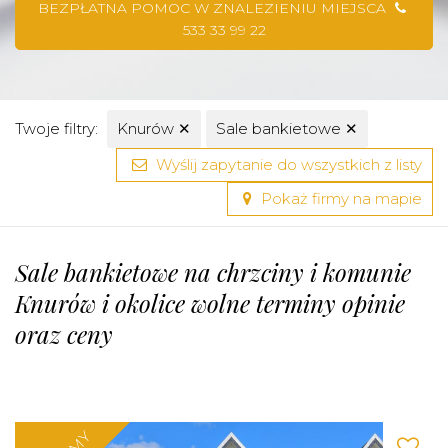
BEZPŁATNA POMOC W ZNALEZIENIU MIEJSCA
533 33 99 22
Twoje filtry:
Knurów
✕
Sale bankietowe
✕
Wyślij zapytanie do wszystkich z listy
Pokaż firmy na mapie
Sale bankietowe na chrzciny i komunie
Knurów i okolice wolne terminy opinie
oraz ceny