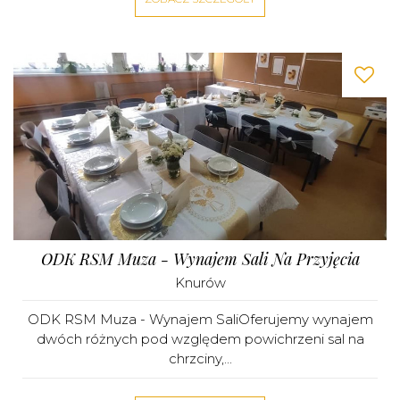
ODK RSM Muza - Wynajem Sali Na Przyjęcia
Knurów
ODK RSM Muza - Wynajem SaliOferujemy wynajem
dwóch różnych pod względem powichrzeni sal na
chrzciny,...