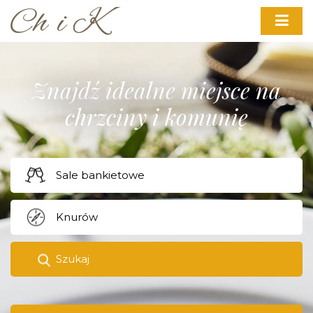
Znajdź idealne miejsce na
chrzciny i komunię
Szukaj