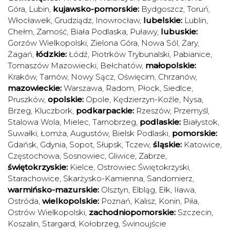
Góra
,
Lubin
,
kujawsko-pomorskie:
Bydgoszcz
,
Toruń
,
Włocławek
,
Grudziądz
,
Inowrocław
,
lubelskie:
Lublin
,
Chełm
,
Zamość
,
Biała Podlaska
,
Puławy
,
lubuskie:
Gorzów Wielkopolski
,
Zielona Góra
,
Nowa Sól
,
Żary
,
Żagań
,
łódzkie:
Łódź
,
Piotrków Trybunalski
,
Pabianice
,
Tomaszów Mazowiecki
,
Bełchatów
,
małopolskie:
Kraków
,
Tarnów
,
Nowy Sącz
,
Oświęcim
,
Chrzanów
,
mazowieckie:
Warszawa
,
Radom
,
Płock
,
Siedlce
,
Pruszków
,
opolskie:
Opole
,
Kędzierzyn-Koźle
,
Nysa
,
Brzeg
,
Kluczbork
,
podkarpackie:
Rzeszów
,
Przemyśl
,
Stalowa Wola
,
Mielec
,
Tarnobrzeg
,
podlaskie:
Białystok
,
Suwałki
,
Łomża
,
Augustów
,
Bielsk Podlaski
,
pomorskie:
Gdańsk
,
Gdynia
,
Sopot
,
Słupsk
,
Tczew
,
śląskie:
Katowice
,
Częstochowa
,
Sosnowiec
,
Gliwice
,
Zabrze
,
świętokrzyskie:
Kielce
,
Ostrowiec Świętokrzyski
,
Starachowice
,
Skarżysko-Kamienna
,
Sandomierz
,
warmińsko-mazurskie:
Olsztyn
,
Elbląg
,
Ełk
,
Iława
,
Ostróda
,
wielkopolskie:
Poznań
,
Kalisz
,
Konin
,
Piła
,
Ostrów Wielkopolski
,
zachodniopomorskie:
Szczecin
,
Koszalin
,
Stargard
,
Kołobrzeg
,
Świnoujście