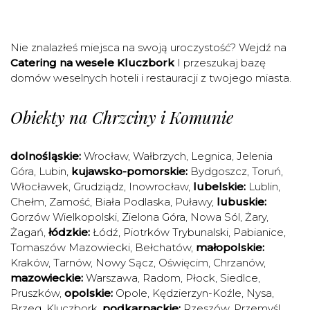
Nie znalazłeś miejsca na swoją uroczystość? Wejdź na
Catering na wesele Kluczbork
I przeszukaj bazę
domów weselnych hoteli i restauracji z twojego miasta.
Obiekty na Chrzciny i Komunie
dolnośląskie:
Wrocław
,
Wałbrzych
,
Legnica
,
Jelenia
Góra
,
Lubin
,
kujawsko-pomorskie:
Bydgoszcz
,
Toruń
,
Włocławek
,
Grudziądz
,
Inowrocław
,
lubelskie:
Lublin
,
Chełm
,
Zamość
,
Biała Podlaska
,
Puławy
,
lubuskie:
Gorzów Wielkopolski
,
Zielona Góra
,
Nowa Sól
,
Żary
,
Żagań
,
łódzkie:
Łódź
,
Piotrków Trybunalski
,
Pabianice
,
Tomaszów Mazowiecki
,
Bełchatów
,
małopolskie:
Kraków
,
Tarnów
,
Nowy Sącz
,
Oświęcim
,
Chrzanów
,
mazowieckie:
Warszawa
,
Radom
,
Płock
,
Siedlce
,
Pruszków
,
opolskie:
Opole
,
Kędzierzyn-Koźle
,
Nysa
,
Brzeg
,
Kluczbork
,
podkarpackie:
Rzeszów
,
Przemyśl
,