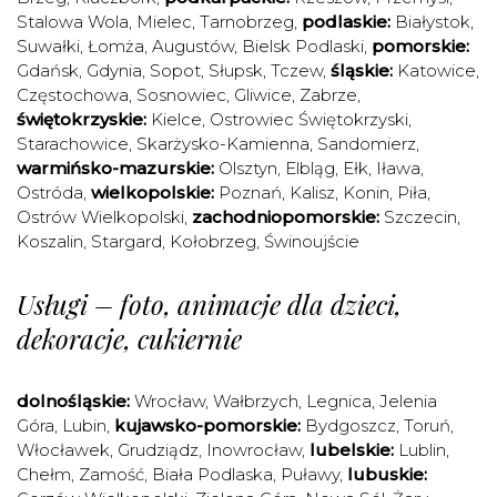
Stalowa Wola
,
Mielec
,
Tarnobrzeg
,
podlaskie:
Białystok
,
Suwałki
,
Łomża
,
Augustów
,
Bielsk Podlaski
,
pomorskie:
Gdańsk
,
Gdynia
,
Sopot
,
Słupsk
,
Tczew
,
śląskie:
Katowice
,
Częstochowa
,
Sosnowiec
,
Gliwice
,
Zabrze
,
świętokrzyskie:
Kielce
,
Ostrowiec Świętokrzyski
,
Starachowice
,
Skarżysko-Kamienna
,
Sandomierz
,
warmińsko-mazurskie:
Olsztyn
,
Elbląg
,
Ełk
,
Iława
,
Ostróda
,
wielkopolskie:
Poznań
,
Kalisz
,
Konin
,
Piła
,
Ostrów Wielkopolski
,
zachodniopomorskie:
Szczecin
,
Koszalin
,
Stargard
,
Kołobrzeg
,
Świnoujście
Usługi – foto, animacje dla dzieci,
dekoracje, cukiernie
dolnośląskie:
Wrocław
,
Wałbrzych
,
Legnica
,
Jelenia
Góra
,
Lubin
,
kujawsko-pomorskie:
Bydgoszcz
,
Toruń
,
Włocławek
,
Grudziądz
,
Inowrocław
,
lubelskie:
Lublin
,
Chełm
,
Zamość
,
Biała Podlaska
,
Puławy
,
lubuskie: