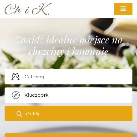
Znajdź idealne miejsce na
chrzciny i komunię
Szukaj