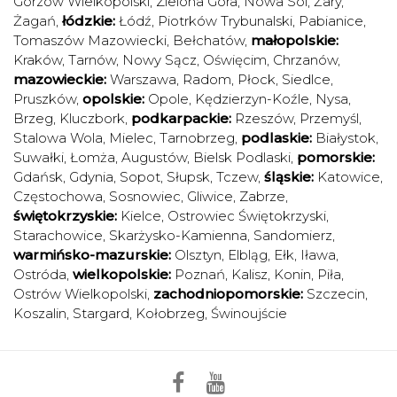
Gorzów Wielkopolski
,
Zielona Góra
,
Nowa Sól
,
Żary
,
Żagań
,
łódzkie:
Łódź
,
Piotrków Trybunalski
,
Pabianice
,
Tomaszów Mazowiecki
,
Bełchatów
,
małopolskie:
Kraków
,
Tarnów
,
Nowy Sącz
,
Oświęcim
,
Chrzanów
,
mazowieckie:
Warszawa
,
Radom
,
Płock
,
Siedlce
,
Pruszków
,
opolskie:
Opole
,
Kędzierzyn-Koźle
,
Nysa
,
Brzeg
,
Kluczbork
,
podkarpackie:
Rzeszów
,
Przemyśl
,
Stalowa Wola
,
Mielec
,
Tarnobrzeg
,
podlaskie:
Białystok
,
Suwałki
,
Łomża
,
Augustów
,
Bielsk Podlaski
,
pomorskie:
Gdańsk
,
Gdynia
,
Sopot
,
Słupsk
,
Tczew
,
śląskie:
Katowice
,
Częstochowa
,
Sosnowiec
,
Gliwice
,
Zabrze
,
świętokrzyskie:
Kielce
,
Ostrowiec Świętokrzyski
,
Starachowice
,
Skarżysko-Kamienna
,
Sandomierz
,
warmińsko-mazurskie:
Olsztyn
,
Elbląg
,
Ełk
,
Iława
,
Ostróda
,
wielkopolskie:
Poznań
,
Kalisz
,
Konin
,
Piła
,
Ostrów Wielkopolski
,
zachodniopomorskie:
Szczecin
,
Koszalin
,
Stargard
,
Kołobrzeg
,
Świnoujście