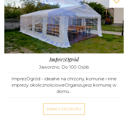
ImprezOgród
Jaworzno
, Do 100 Osób
ImprezOgród - idealne na chrzciny, komunie i inne
imprezy okolicznościoweOrganizujesz komunię w
domu...
ZOBACZ SZCZEGÓŁY