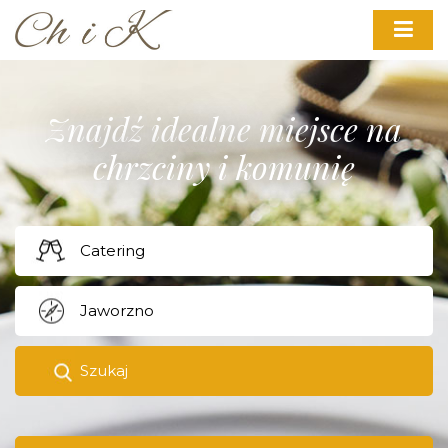
Znajdź idealne miejsce na
chrzciny i komunię
Szukaj