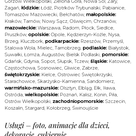
Gorzów Wielkopolski
,
Zielona Góra
,
Nowa Sól
,
Żary
,
Żagań
,
łódzkie:
Łódź
,
Piotrków Trybunalski
,
Pabianice
,
Tomaszów Mazowiecki
,
Bełchatów
,
małopolskie:
Kraków
,
Tarnów
,
Nowy Sącz
,
Oświęcim
,
Chrzanów
,
mazowieckie:
Warszawa
,
Radom
,
Płock
,
Siedlce
,
Pruszków
,
opolskie:
Opole
,
Kędzierzyn-Koźle
,
Nysa
,
Brzeg
,
Kluczbork
,
podkarpackie:
Rzeszów
,
Przemyśl
,
Stalowa Wola
,
Mielec
,
Tarnobrzeg
,
podlaskie:
Białystok
,
Suwałki
,
Łomża
,
Augustów
,
Bielsk Podlaski
,
pomorskie:
Gdańsk
,
Gdynia
,
Sopot
,
Słupsk
,
Tczew
,
śląskie:
Katowice
,
Częstochowa
,
Sosnowiec
,
Gliwice
,
Zabrze
,
świętokrzyskie:
Kielce
,
Ostrowiec Świętokrzyski
,
Starachowice
,
Skarżysko-Kamienna
,
Sandomierz
,
warmińsko-mazurskie:
Olsztyn
,
Elbląg
,
Ełk
,
Iława
,
Ostróda
,
wielkopolskie:
Poznań
,
Kalisz
,
Konin
,
Piła
,
Ostrów Wielkopolski
,
zachodniopomorskie:
Szczecin
,
Koszalin
,
Stargard
,
Kołobrzeg
,
Świnoujście
Usługi – foto, animacje dla dzieci,
dekoracje, cukiernie