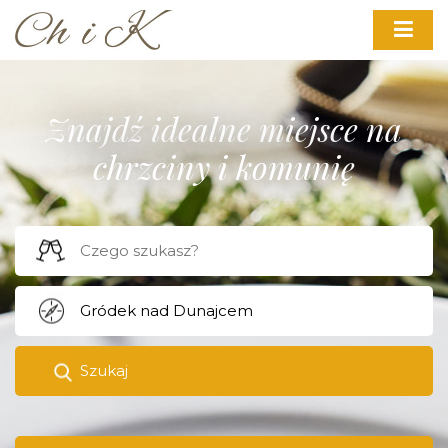
Znajdź idealne miejsce na
chrzciny i komunię
Szukaj