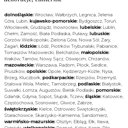
dolnośląskie:
Wrocław
,
Wałbrzych
,
Legnica
,
Jelenia
Góra
,
Lubin
,
kujawsko-pomorskie:
Bydgoszcz
,
Toruń
,
Włocławek
,
Grudziądz
,
Inowrocław
,
lubelskie:
Lublin
,
Chełm
,
Zamość
,
Biała Podlaska
,
Puławy
,
lubuskie:
Gorzów Wielkopolski
,
Zielona Góra
,
Nowa Sól
,
Żary
,
Żagań
,
łódzkie:
Łódź
,
Piotrków Trybunalski
,
Pabianice
,
Tomaszów Mazowiecki
,
Bełchatów
,
małopolskie:
Kraków
,
Tarnów
,
Nowy Sącz
,
Oświęcim
,
Chrzanów
,
mazowieckie:
Warszawa
,
Radom
,
Płock
,
Siedlce
,
Pruszków
,
opolskie:
Opole
,
Kędzierzyn-Koźle
,
Nysa
,
Brzeg
,
Kluczbork
,
podkarpackie:
Rzeszów
,
Przemyśl
,
Stalowa Wola
,
Mielec
,
Tarnobrzeg
,
podlaskie:
Białystok
,
Suwałki
,
Łomża
,
Augustów
,
Bielsk Podlaski
,
pomorskie:
Gdańsk
,
Gdynia
,
Sopot
,
Słupsk
,
Tczew
,
śląskie:
Katowice
,
Częstochowa
,
Sosnowiec
,
Gliwice
,
Zabrze
,
świętokrzyskie:
Kielce
,
Ostrowiec Świętokrzyski
,
Starachowice
,
Skarżysko-Kamienna
,
Sandomierz
,
warmińsko-mazurskie:
Olsztyn
,
Elbląg
,
Ełk
,
Iława
,
Ostróda
,
wielkopolskie:
Poznań
,
Kalisz
,
Konin
,
Piła
,