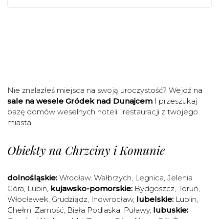
Nie znalazłeś miejsca na swoją uroczystość? Wejdź na
sale na wesele Gródek nad Dunajcem
I przeszukaj
bazę domów weselnych hoteli i restauracji z twojego
miasta.
Obiekty na Chrzciny i Komunie
dolnośląskie:
Wrocław
,
Wałbrzych
,
Legnica
,
Jelenia
Góra
,
Lubin
,
kujawsko-pomorskie:
Bydgoszcz
,
Toruń
,
Włocławek
,
Grudziądz
,
Inowrocław
,
lubelskie:
Lublin
,
Chełm
,
Zamość
,
Biała Podlaska
,
Puławy
,
lubuskie: