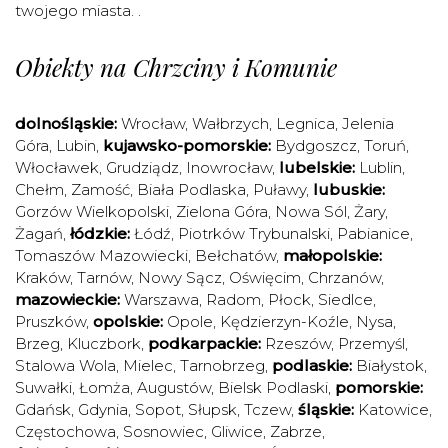
twojego miasta. .
Obiekty na Chrzciny i Komunie
dolnośląskie:
Wrocław
,
Wałbrzych
,
Legnica
,
Jelenia
Góra
,
Lubin
,
kujawsko-pomorskie:
Bydgoszcz
,
Toruń
,
Włocławek
,
Grudziądz
,
Inowrocław
,
lubelskie:
Lublin
,
Chełm
,
Zamość
,
Biała Podlaska
,
Puławy
,
lubuskie:
Gorzów Wielkopolski
,
Zielona Góra
,
Nowa Sól
,
Żary
,
Żagań
,
łódzkie:
Łódź
,
Piotrków Trybunalski
,
Pabianice
,
Tomaszów Mazowiecki
,
Bełchatów
,
małopolskie:
Kraków
,
Tarnów
,
Nowy Sącz
,
Oświęcim
,
Chrzanów
,
mazowieckie:
Warszawa
,
Radom
,
Płock
,
Siedlce
,
Pruszków
,
opolskie:
Opole
,
Kędzierzyn-Koźle
,
Nysa
,
Brzeg
,
Kluczbork
,
podkarpackie:
Rzeszów
,
Przemyśl
,
Stalowa Wola
,
Mielec
,
Tarnobrzeg
,
podlaskie:
Białystok
,
Suwałki
,
Łomża
,
Augustów
,
Bielsk Podlaski
,
pomorskie:
Gdańsk
,
Gdynia
,
Sopot
,
Słupsk
,
Tczew
,
śląskie:
Katowice
,
Częstochowa
,
Sosnowiec
,
Gliwice
,
Zabrze
,