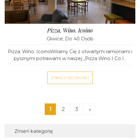
Pizza. Wino. Icoino
Gliwice
, Do 40 Osób
Pizza. Wino. IcoinoWitamy Cię z otwartymi ramionami i
pysznymi potrawami w naszej „Pizza Wino I Co I...
ZOBACZ SZCZEGÓŁY
1
2
3
»
Zmień kategorię