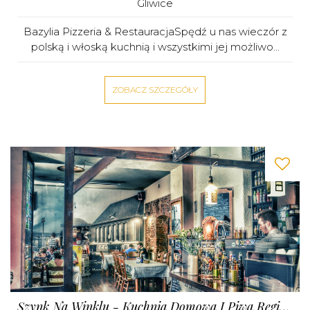
Gliwice
Bazylia Pizzeria & RestauracjaSpędź u nas wieczór z
polską i włoską kuchnią i wszystkimi jej możliwo...
ZOBACZ SZCZEGÓŁY
Szynk Na Winklu - Kuchnia Domowa I Piwa Regionalne