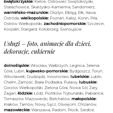
świętokrzyskie:
Kielce
,
Ostrowiec Świętokrzyski
,
Starachowice
,
Skarżysko-Kamienna
,
Sandomierz
,
warmińsko-mazurskie:
Olsztyn
,
Elbląg
,
Ełk
,
Iława
,
Ostróda
,
wielkopolskie:
Poznań
,
Kalisz
,
Konin
,
Piła
,
Ostrów Wielkopolski
,
zachodniopomorskie:
Szczecin
,
Koszalin
,
Stargard
,
Kołobrzeg
,
Świnoujście
Usługi – foto, animacje dla dzieci,
dekoracje, cukiernie
dolnośląskie:
Wrocław
,
Wałbrzych
,
Legnica
,
Jelenia
Góra
,
Lubin
,
kujawsko-pomorskie:
Bydgoszcz
,
Toruń
,
Włocławek
,
Grudziądz
,
Inowrocław
,
lubelskie:
Lublin
,
Chełm
,
Zamość
,
Biała Podlaska
,
Puławy
,
lubuskie:
Gorzów Wielkopolski
,
Zielona Góra
,
Nowa Sól
,
Żary
,
Żagań
,
łódzkie:
Łódź
,
Piotrków Trybunalski
,
Pabianice
,
Tomaszów Mazowiecki
,
Bełchatów
,
małopolskie:
Kraków
,
Tarnów
,
Nowy Sącz
,
Oświęcim
,
Chrzanów
,
mazowieckie:
Warszawa
,
Radom
,
Płock
,
Siedlce
,