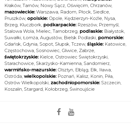
Kraków
,
Tarnów
,
Nowy Sącz
,
Oświęcim
,
Chrzanów
,
mazowieckie:
Warszawa
,
Radom
,
Płock
,
Siedlce
,
Pruszków
,
opolskie:
Opole
,
Kędzierzyn-Koźle
,
Nysa
,
Brzeg
,
Kluczbork
,
podkarpackie:
Rzeszów
,
Przemyśl
,
Stalowa Wola
,
Mielec
,
Tarnobrzeg
,
podlaskie:
Białystok
,
Suwałki
,
Łomża
,
Augustów
,
Bielsk Podlaski
,
pomorskie:
Gdańsk
,
Gdynia
,
Sopot
,
Słupsk
,
Tczew
,
śląskie:
Katowice
,
Częstochowa
,
Sosnowiec
,
Gliwice
,
Zabrze
,
świętokrzyskie:
Kielce
,
Ostrowiec Świętokrzyski
,
Starachowice
,
Skarżysko-Kamienna
,
Sandomierz
,
warmińsko-mazurskie:
Olsztyn
,
Elbląg
,
Ełk
,
Iława
,
Ostróda
,
wielkopolskie:
Poznań
,
Kalisz
,
Konin
,
Piła
,
Ostrów Wielkopolski
,
zachodniopomorskie:
Szczecin
,
Koszalin
,
Stargard
,
Kołobrzeg
,
Świnoujście