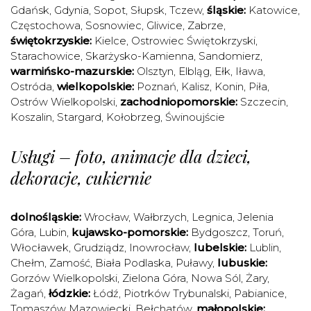
Gdańsk
,
Gdynia
,
Sopot
,
Słupsk
,
Tczew
,
śląskie:
Katowice
,
Częstochowa
,
Sosnowiec
,
Gliwice
,
Zabrze
,
świętokrzyskie:
Kielce
,
Ostrowiec Świętokrzyski
,
Starachowice
,
Skarżysko-Kamienna
,
Sandomierz
,
warmińsko-mazurskie:
Olsztyn
,
Elbląg
,
Ełk
,
Iława
,
Ostróda
,
wielkopolskie:
Poznań
,
Kalisz
,
Konin
,
Piła
,
Ostrów Wielkopolski
,
zachodniopomorskie:
Szczecin
,
Koszalin
,
Stargard
,
Kołobrzeg
,
Świnoujście
Usługi – foto, animacje dla dzieci,
dekoracje, cukiernie
dolnośląskie:
Wrocław
,
Wałbrzych
,
Legnica
,
Jelenia
Góra
,
Lubin
,
kujawsko-pomorskie:
Bydgoszcz
,
Toruń
,
Włocławek
,
Grudziądz
,
Inowrocław
,
lubelskie:
Lublin
,
Chełm
,
Zamość
,
Biała Podlaska
,
Puławy
,
lubuskie:
Gorzów Wielkopolski
,
Zielona Góra
,
Nowa Sól
,
Żary
,
Żagań
,
łódzkie:
Łódź
,
Piotrków Trybunalski
,
Pabianice
,
Tomaszów Mazowiecki
,
Bełchatów
,
małopolskie: