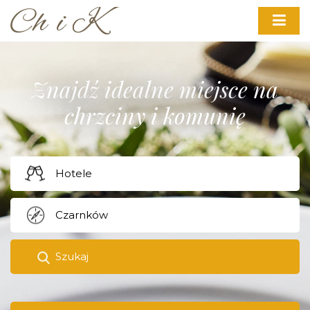
Znajdź idealne miejsce na
chrzciny i komunię
Szukaj