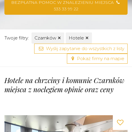
BEZPŁATNA POMOC W ZNALEZIENIU MIEJSCA
533 33 99 22
Twoje filtry:
Czarnków
✕
Hotele
✕
Wyślij zapytanie do wszystkich z listy
Pokaż firmy na mapie
Hotele na chrzciny i komunie Czarnków
miejsca z noclegiem opinie oraz ceny