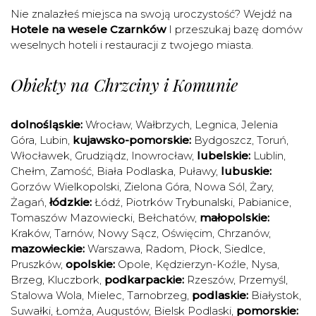
Nie znalazłeś miejsca na swoją uroczystość? Wejdź na
Hotele na wesele Czarnków
I przeszukaj bazę domów
weselnych hoteli i restauracji z twojego miasta.
Obiekty na Chrzciny i Komunie
dolnośląskie:
Wrocław
,
Wałbrzych
,
Legnica
,
Jelenia
Góra
,
Lubin
,
kujawsko-pomorskie:
Bydgoszcz
,
Toruń
,
Włocławek
,
Grudziądz
,
Inowrocław
,
lubelskie:
Lublin
,
Chełm
,
Zamość
,
Biała Podlaska
,
Puławy
,
lubuskie:
Gorzów Wielkopolski
,
Zielona Góra
,
Nowa Sól
,
Żary
,
Żagań
,
łódzkie:
Łódź
,
Piotrków Trybunalski
,
Pabianice
,
Tomaszów Mazowiecki
,
Bełchatów
,
małopolskie:
Kraków
,
Tarnów
,
Nowy Sącz
,
Oświęcim
,
Chrzanów
,
mazowieckie:
Warszawa
,
Radom
,
Płock
,
Siedlce
,
Pruszków
,
opolskie:
Opole
,
Kędzierzyn-Koźle
,
Nysa
,
Brzeg
,
Kluczbork
,
podkarpackie:
Rzeszów
,
Przemyśl
,
Stalowa Wola
,
Mielec
,
Tarnobrzeg
,
podlaskie:
Białystok
,
Suwałki
,
Łomża
,
Augustów
,
Bielsk Podlaski
,
pomorskie: