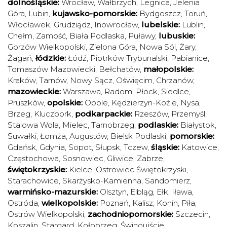
dolnośląskie:
Wrocław
,
Wałbrzych
,
Legnica
,
Jelenia
Góra
,
Lubin
,
kujawsko-pomorskie:
Bydgoszcz
,
Toruń
,
Włocławek
,
Grudziądz
,
Inowrocław
,
lubelskie:
Lublin
,
Chełm
,
Zamość
,
Biała Podlaska
,
Puławy
,
lubuskie:
Gorzów Wielkopolski
,
Zielona Góra
,
Nowa Sól
,
Żary
,
Żagań
,
łódzkie:
Łódź
,
Piotrków Trybunalski
,
Pabianice
,
Tomaszów Mazowiecki
,
Bełchatów
,
małopolskie:
Kraków
,
Tarnów
,
Nowy Sącz
,
Oświęcim
,
Chrzanów
,
mazowieckie:
Warszawa
,
Radom
,
Płock
,
Siedlce
,
Pruszków
,
opolskie:
Opole
,
Kędzierzyn-Koźle
,
Nysa
,
Brzeg
,
Kluczbork
,
podkarpackie:
Rzeszów
,
Przemyśl
,
Stalowa Wola
,
Mielec
,
Tarnobrzeg
,
podlaskie:
Białystok
,
Suwałki
,
Łomża
,
Augustów
,
Bielsk Podlaski
,
pomorskie:
Gdańsk
,
Gdynia
,
Sopot
,
Słupsk
,
Tczew
,
śląskie:
Katowice
,
Częstochowa
,
Sosnowiec
,
Gliwice
,
Zabrze
,
świętokrzyskie:
Kielce
,
Ostrowiec Świętokrzyski
,
Starachowice
,
Skarżysko-Kamienna
,
Sandomierz
,
warmińsko-mazurskie:
Olsztyn
,
Elbląg
,
Ełk
,
Iława
,
Ostróda
,
wielkopolskie:
Poznań
,
Kalisz
,
Konin
,
Piła
,
Ostrów Wielkopolski
,
zachodniopomorskie:
Szczecin
,
Koszalin
,
Stargard
,
Kołobrzeg
,
Świnoujście