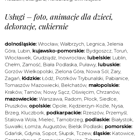
Usługi – foto, animacje dla dzieci,
dekoracje, cukiernie
dolnośląskie:
Wrocław
,
Wałbrzych
,
Legnica
,
Jelenia
Góra
,
Lubin
,
kujawsko-pomorskie:
Bydgoszcz
,
Toruń
,
Włocławek
,
Grudziądz
,
Inowrocław
,
lubelskie:
Lublin
,
Chełm
,
Zamość
,
Biała Podlaska
,
Puławy
,
lubuskie:
Gorzów Wielkopolski
,
Zielona Góra
,
Nowa Sól
,
Żary
,
Żagań
,
łódzkie:
Łódź
,
Piotrków Trybunalski
,
Pabianice
,
Tomaszów Mazowiecki
,
Bełchatów
,
małopolskie:
Kraków
,
Tarnów
,
Nowy Sącz
,
Oświęcim
,
Chrzanów
,
mazowieckie:
Warszawa
,
Radom
,
Płock
,
Siedlce
,
Pruszków
,
opolskie:
Opole
,
Kędzierzyn-Koźle
,
Nysa
,
Brzeg
,
Kluczbork
,
podkarpackie:
Rzeszów
,
Przemyśl
,
Stalowa Wola
,
Mielec
,
Tarnobrzeg
,
podlaskie:
Białystok
,
Suwałki
,
Łomża
,
Augustów
,
Bielsk Podlaski
,
pomorskie:
Gdańsk
,
Gdynia
,
Sopot
,
Słupsk
,
Tczew
,
śląskie:
Katowice
,