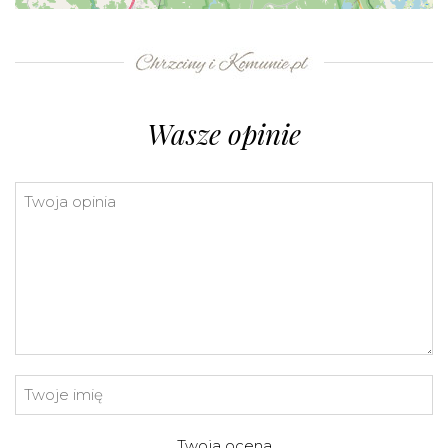
+
−
⇧
©
OpenStreetMap
contributors.
»
Wasze opinie
Twoja ocena