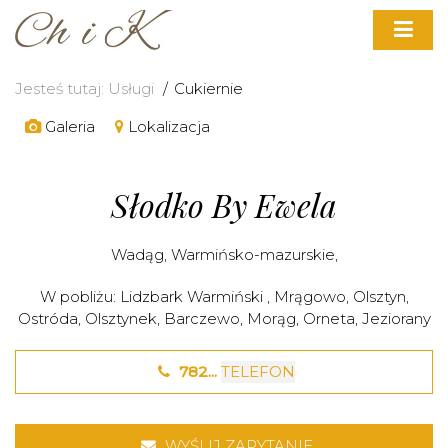
Jesteś tutaj:
Usługi
Cukiernie
Galeria
Lokalizacja
Słodko By Ewela
Wadąg
,
Warmińsko-mazurskie
,
W pobliżu:
Lidzbark Warmiński
,
Mrągowo
,
Olsztyn
,
Ostróda
,
Olsztynek
,
Barczewo
,
Morąg
,
Orneta
,
Jeziorany
782...
TELEFON
WYŚLIJ ZAPYTANIE