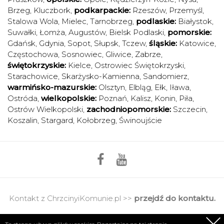
Brzeg
,
Kluczbork
,
podkarpackie:
Rzeszów
,
Przemyśl
,
Stalowa Wola
,
Mielec
,
Tarnobrzeg
,
podlaskie:
Białystok
,
Suwałki
,
Łomża
,
Augustów
,
Bielsk Podlaski
,
pomorskie:
Gdańsk
,
Gdynia
,
Sopot
,
Słupsk
,
Tczew
,
śląskie:
Katowice
,
Częstochowa
,
Sosnowiec
,
Gliwice
,
Zabrze
,
świętokrzyskie:
Kielce
,
Ostrowiec Świętokrzyski
,
Starachowice
,
Skarżysko-Kamienna
,
Sandomierz
,
warmińsko-mazurskie:
Olsztyn
,
Elbląg
,
Ełk
,
Iława
,
Ostróda
,
wielkopolskie:
Poznań
,
Kalisz
,
Konin
,
Piła
,
Ostrów Wielkopolski
,
zachodniopomorskie:
Szczecin
,
Koszalin
,
Stargard
,
Kołobrzeg
,
Świnoujście
Kontakt z ChrzcinyiKomunie.pl >>
przejdź do kontaktu.
Regulamin
|
Polityka prywatności