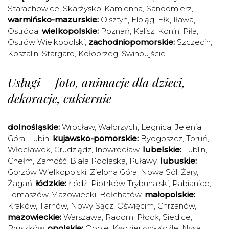
Starachowice
,
Skarżysko-Kamienna
,
Sandomierz
,
warmińsko-mazurskie:
Olsztyn
,
Elbląg
,
Ełk
,
Iława
,
Ostróda
,
wielkopolskie:
Poznań
,
Kalisz
,
Konin
,
Piła
,
Ostrów Wielkopolski
,
zachodniopomorskie:
Szczecin
,
Koszalin
,
Stargard
,
Kołobrzeg
,
Świnoujście
Usługi – foto, animacje dla dzieci,
dekoracje, cukiernie
dolnośląskie:
Wrocław
,
Wałbrzych
,
Legnica
,
Jelenia
Góra
,
Lubin
,
kujawsko-pomorskie:
Bydgoszcz
,
Toruń
,
Włocławek
,
Grudziądz
,
Inowrocław
,
lubelskie:
Lublin
,
Chełm
,
Zamość
,
Biała Podlaska
,
Puławy
,
lubuskie:
Gorzów Wielkopolski
,
Zielona Góra
,
Nowa Sól
,
Żary
,
Żagań
,
łódzkie:
Łódź
,
Piotrków Trybunalski
,
Pabianice
,
Tomaszów Mazowiecki
,
Bełchatów
,
małopolskie:
Kraków
,
Tarnów
,
Nowy Sącz
,
Oświęcim
,
Chrzanów
,
mazowieckie:
Warszawa
,
Radom
,
Płock
,
Siedlce
,
Pruszków
,
opolskie:
Opole
,
Kędzierzyn-Koźle
,
Nysa
,