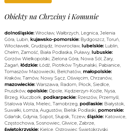
Obiekty na Chrzciny i Komunie
dolnośląskie:
Wrocław
,
Wałbrzych
,
Legnica
,
Jelenia
Góra
,
Lubin
,
kujawsko-pomorskie:
Bydgoszcz
,
Toruń
,
Włocławek
,
Grudziądz
,
Inowrocław
,
lubelskie:
Lublin
,
Chełm
,
Zamość
,
Biała Podlaska
,
Puławy
,
lubuskie:
Gorzów Wielkopolski
,
Zielona Góra
,
Nowa Sól
,
Żary
,
Żagań
,
łódzkie:
Łódź
,
Piotrków Trybunalski
,
Pabianice
,
Tomaszów Mazowiecki
,
Bełchatów
,
małopolskie:
Kraków
,
Tarnów
,
Nowy Sącz
,
Oświęcim
,
Chrzanów
,
mazowieckie:
Warszawa
,
Radom
,
Płock
,
Siedlce
,
Pruszków
,
opolskie:
Opole
,
Kędzierzyn-Koźle
,
Nysa
,
Brzeg
,
Kluczbork
,
podkarpackie:
Rzeszów
,
Przemyśl
,
Stalowa Wola
,
Mielec
,
Tarnobrzeg
,
podlaskie:
Białystok
,
Suwałki
,
Łomża
,
Augustów
,
Bielsk Podlaski
,
pomorskie:
Gdańsk
,
Gdynia
,
Sopot
,
Słupsk
,
Tczew
,
śląskie:
Katowice
,
Częstochowa
,
Sosnowiec
,
Gliwice
,
Zabrze
,
świętokrzyskie:
Kielce
,
Ostrowiec Świętokrzyski
,