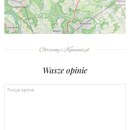
+
−
⇧
©
OpenStreetMap
contributors.
»
Wasze opinie