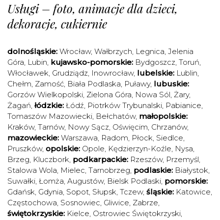
Usługi – foto, animacje dla dzieci,
dekoracje, cukiernie
dolnośląskie:
Wrocław
,
Wałbrzych
,
Legnica
,
Jelenia
Góra
,
Lubin
,
kujawsko-pomorskie:
Bydgoszcz
,
Toruń
,
Włocławek
,
Grudziądz
,
Inowrocław
,
lubelskie:
Lublin
,
Chełm
,
Zamość
,
Biała Podlaska
,
Puławy
,
lubuskie:
Gorzów Wielkopolski
,
Zielona Góra
,
Nowa Sól
,
Żary
,
Żagań
,
łódzkie:
Łódź
,
Piotrków Trybunalski
,
Pabianice
,
Tomaszów Mazowiecki
,
Bełchatów
,
małopolskie:
Kraków
,
Tarnów
,
Nowy Sącz
,
Oświęcim
,
Chrzanów
,
mazowieckie:
Warszawa
,
Radom
,
Płock
,
Siedlce
,
Pruszków
,
opolskie:
Opole
,
Kędzierzyn-Koźle
,
Nysa
,
Brzeg
,
Kluczbork
,
podkarpackie:
Rzeszów
,
Przemyśl
,
Stalowa Wola
,
Mielec
,
Tarnobrzeg
,
podlaskie:
Białystok
,
Suwałki
,
Łomża
,
Augustów
,
Bielsk Podlaski
,
pomorskie:
Gdańsk
,
Gdynia
,
Sopot
,
Słupsk
,
Tczew
,
śląskie:
Katowice
,
Częstochowa
,
Sosnowiec
,
Gliwice
,
Zabrze
,
świętokrzyskie:
Kielce
,
Ostrowiec Świętokrzyski
,