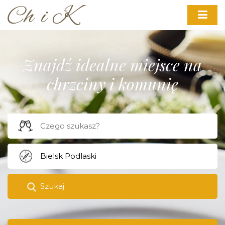
Znajdź idealne miejsce na
chrzciny i komunię
Szukaj