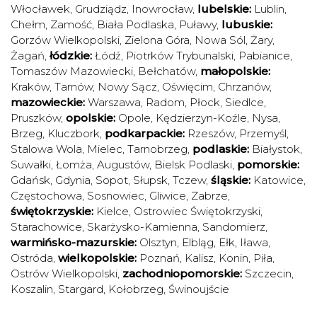
Włocławek
,
Grudziądz
,
Inowrocław
,
lubelskie:
Lublin
,
Chełm
,
Zamość
,
Biała Podlaska
,
Puławy
,
lubuskie:
Gorzów Wielkopolski
,
Zielona Góra
,
Nowa Sól
,
Żary
,
Żagań
,
łódzkie:
Łódź
,
Piotrków Trybunalski
,
Pabianice
,
Tomaszów Mazowiecki
,
Bełchatów
,
małopolskie:
Kraków
,
Tarnów
,
Nowy Sącz
,
Oświęcim
,
Chrzanów
,
mazowieckie:
Warszawa
,
Radom
,
Płock
,
Siedlce
,
Pruszków
,
opolskie:
Opole
,
Kędzierzyn-Koźle
,
Nysa
,
Brzeg
,
Kluczbork
,
podkarpackie:
Rzeszów
,
Przemyśl
,
Stalowa Wola
,
Mielec
,
Tarnobrzeg
,
podlaskie:
Białystok
,
Suwałki
,
Łomża
,
Augustów
,
Bielsk Podlaski
,
pomorskie:
Gdańsk
,
Gdynia
,
Sopot
,
Słupsk
,
Tczew
,
śląskie:
Katowice
,
Częstochowa
,
Sosnowiec
,
Gliwice
,
Zabrze
,
świętokrzyskie:
Kielce
,
Ostrowiec Świętokrzyski
,
Starachowice
,
Skarżysko-Kamienna
,
Sandomierz
,
warmińsko-mazurskie:
Olsztyn
,
Elbląg
,
Ełk
,
Iława
,
Ostróda
,
wielkopolskie:
Poznań
,
Kalisz
,
Konin
,
Piła
,
Ostrów Wielkopolski
,
zachodniopomorskie:
Szczecin
,
Koszalin
,
Stargard
,
Kołobrzeg
,
Świnoujście