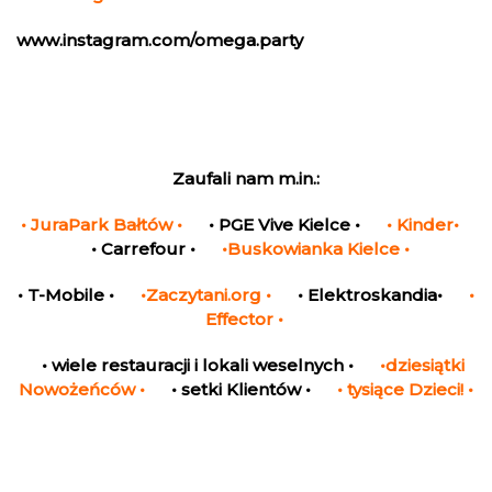
www.instagram.com/omega.party
Zaufali nam m.in.:
• JuraPark Bałtów •
• PGE Vive Kielce •
• Kinder•
• Carrefour •
•Buskowianka Kielce •
• T-Mobile •
•Zaczytani.org •
• Elektroskandia•
•
Effector •
• wiele restauracji i lokali weselnych •
•dziesiątki
Nowożeńców •
• setki Klientów •
• tysiące Dzieci! •