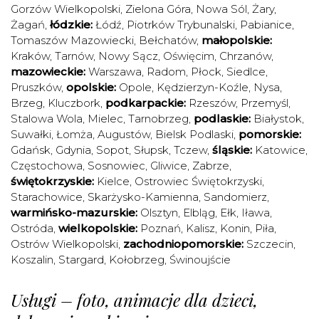
Gorzów Wielkopolski
,
Zielona Góra
,
Nowa Sól
,
Żary
,
Żagań
,
łódzkie:
Łódź
,
Piotrków Trybunalski
,
Pabianice
,
Tomaszów Mazowiecki
,
Bełchatów
,
małopolskie:
Kraków
,
Tarnów
,
Nowy Sącz
,
Oświęcim
,
Chrzanów
,
mazowieckie:
Warszawa
,
Radom
,
Płock
,
Siedlce
,
Pruszków
,
opolskie:
Opole
,
Kędzierzyn-Koźle
,
Nysa
,
Brzeg
,
Kluczbork
,
podkarpackie:
Rzeszów
,
Przemyśl
,
Stalowa Wola
,
Mielec
,
Tarnobrzeg
,
podlaskie:
Białystok
,
Suwałki
,
Łomża
,
Augustów
,
Bielsk Podlaski
,
pomorskie:
Gdańsk
,
Gdynia
,
Sopot
,
Słupsk
,
Tczew
,
śląskie:
Katowice
,
Częstochowa
,
Sosnowiec
,
Gliwice
,
Zabrze
,
świętokrzyskie:
Kielce
,
Ostrowiec Świętokrzyski
,
Starachowice
,
Skarżysko-Kamienna
,
Sandomierz
,
warmińsko-mazurskie:
Olsztyn
,
Elbląg
,
Ełk
,
Iława
,
Ostróda
,
wielkopolskie:
Poznań
,
Kalisz
,
Konin
,
Piła
,
Ostrów Wielkopolski
,
zachodniopomorskie:
Szczecin
,
Koszalin
,
Stargard
,
Kołobrzeg
,
Świnoujście
Usługi – foto, animacje dla dzieci,