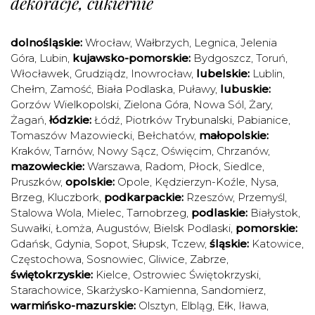
dekoracje, cukiernie
dolnośląskie:
Wrocław
,
Wałbrzych
,
Legnica
,
Jelenia
Góra
,
Lubin
,
kujawsko-pomorskie:
Bydgoszcz
,
Toruń
,
Włocławek
,
Grudziądz
,
Inowrocław
,
lubelskie:
Lublin
,
Chełm
,
Zamość
,
Biała Podlaska
,
Puławy
,
lubuskie:
Gorzów Wielkopolski
,
Zielona Góra
,
Nowa Sól
,
Żary
,
Żagań
,
łódzkie:
Łódź
,
Piotrków Trybunalski
,
Pabianice
,
Tomaszów Mazowiecki
,
Bełchatów
,
małopolskie:
Kraków
,
Tarnów
,
Nowy Sącz
,
Oświęcim
,
Chrzanów
,
mazowieckie:
Warszawa
,
Radom
,
Płock
,
Siedlce
,
Pruszków
,
opolskie:
Opole
,
Kędzierzyn-Koźle
,
Nysa
,
Brzeg
,
Kluczbork
,
podkarpackie:
Rzeszów
,
Przemyśl
,
Stalowa Wola
,
Mielec
,
Tarnobrzeg
,
podlaskie:
Białystok
,
Suwałki
,
Łomża
,
Augustów
,
Bielsk Podlaski
,
pomorskie:
Gdańsk
,
Gdynia
,
Sopot
,
Słupsk
,
Tczew
,
śląskie:
Katowice
,
Częstochowa
,
Sosnowiec
,
Gliwice
,
Zabrze
,
świętokrzyskie:
Kielce
,
Ostrowiec Świętokrzyski
,
Starachowice
,
Skarżysko-Kamienna
,
Sandomierz
,
warmińsko-mazurskie:
Olsztyn
,
Elbląg
,
Ełk
,
Iława
,