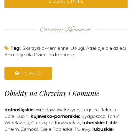
DODAJ OPINIĘ
Tagi:
Skarżysko-Kamienna
,
Usługi
,
Atrakcje dla dzieci
,
Animacje dla Dzieci na komunię
POWRÓT
Obiekty na Chrzciny i Komunie
dolnośląskie:
Wrocław
,
Wałbrzych
,
Legnica
,
Jelenia
Góra
,
Lubin
,
kujawsko-pomorskie:
Bydgoszcz
,
Toruń
,
Włocławek
,
Grudziądz
,
Inowrocław
,
lubelskie:
Lublin
,
Chełm
,
Zamość
,
Biała Podlaska
,
Puławy
,
lubuskie: