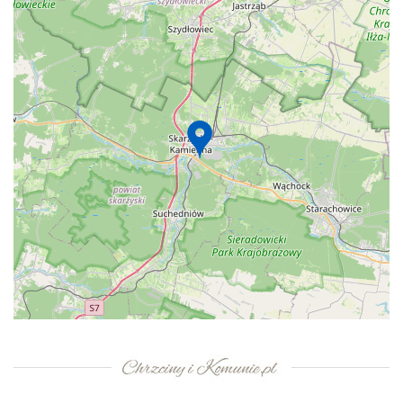
+
−
⇧
©
OpenStreetMap
contributors.