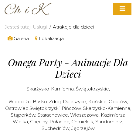
Jesteś tutaj:
Usługi
Atrakcje dla dzieci
Galeria
Lokalizacja
Omega Party - Animacje Dla
Dzieci
Skarżysko-Kamienna
,
Świętokrzyskie
,
W pobliżu:
Busko-Zdrój
,
Daleszyce
,
Końskie
,
Opatów
,
Ostrowiec Świętokrzyski
,
Pińczów
,
Skarżysko-Kamienna
,
Stąporków
,
Starachowice
,
Włoszczowa
,
Kazimierza
Wielka
,
Chęciny
,
Połaniec
,
Chmielnik
,
Sandomierz
,
Suchedniów
,
Jędrzejów