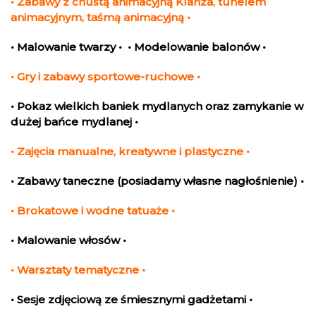
• Zabawy z chustą animacyjną Klanza, tunelem
animacyjnym, taśmą animacyjną •
• Malowanie twarzy • • Modelowanie balonów •
• Gry i zabawy sportowe-ruchowe •
• Pokaz wielkich baniek mydlanych oraz z
amykanie w
dużej bańce mydlanej •
• Zajęcia manualne, kreatywne i plastyczne •
• Zabawy taneczne (posiadamy własne nagłośnienie) •
• Brokatowe i wodne tatuaże •
• Malowanie włosów •
• Warsztaty tematyczne •
• Sesje zdjęciową ze śmiesznymi gadżetami •