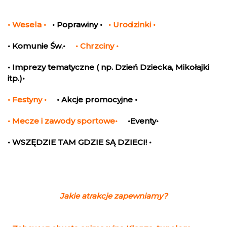
• Wesela •
• Poprawiny •
• Urodzinki •
• Komunie Św.•
• Chrzciny •
• Imprezy tematyczne ( np. Dzień Dziecka, Mikołajki
itp.)•
• Festyny •
• Akcje promocyjne •
• Mecze i zawody sportowe•
•Eventy•
• WSZĘDZIE TAM GDZIE SĄ DZIECI! •
Jakie atrakcje zapewniamy?