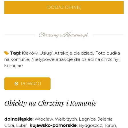
DODAJ OPINIĘ
Tagi:
Kraków
,
Usługi
,
Atrakcje dla dzieci
,
Foto budka
na komunie
,
Nietypowe atrakcje dla dzieci na chrzciny i
komunie
POWRÓT
Obiekty na Chrzciny i Komunie
dolnośląskie:
Wrocław
,
Wałbrzych
,
Legnica
,
Jelenia
Góra
,
Lubin
,
kujawsko-pomorskie:
Bydgoszcz
,
Toruń
,