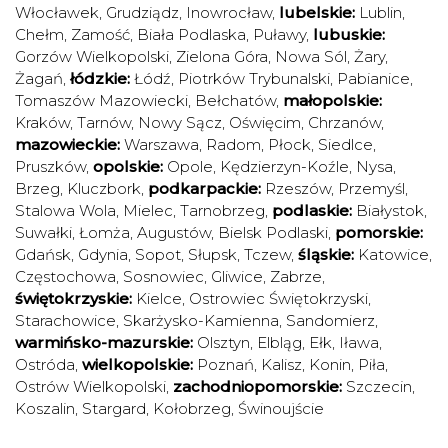
Włocławek
,
Grudziądz
,
Inowrocław
,
lubelskie:
Lublin
,
Chełm
,
Zamość
,
Biała Podlaska
,
Puławy
,
lubuskie:
Gorzów Wielkopolski
,
Zielona Góra
,
Nowa Sól
,
Żary
,
Żagań
,
łódzkie:
Łódź
,
Piotrków Trybunalski
,
Pabianice
,
Tomaszów Mazowiecki
,
Bełchatów
,
małopolskie:
Kraków
,
Tarnów
,
Nowy Sącz
,
Oświęcim
,
Chrzanów
,
mazowieckie:
Warszawa
,
Radom
,
Płock
,
Siedlce
,
Pruszków
,
opolskie:
Opole
,
Kędzierzyn-Koźle
,
Nysa
,
Brzeg
,
Kluczbork
,
podkarpackie:
Rzeszów
,
Przemyśl
,
Stalowa Wola
,
Mielec
,
Tarnobrzeg
,
podlaskie:
Białystok
,
Suwałki
,
Łomża
,
Augustów
,
Bielsk Podlaski
,
pomorskie:
Gdańsk
,
Gdynia
,
Sopot
,
Słupsk
,
Tczew
,
śląskie:
Katowice
,
Częstochowa
,
Sosnowiec
,
Gliwice
,
Zabrze
,
świętokrzyskie:
Kielce
,
Ostrowiec Świętokrzyski
,
Starachowice
,
Skarżysko-Kamienna
,
Sandomierz
,
warmińsko-mazurskie:
Olsztyn
,
Elbląg
,
Ełk
,
Iława
,
Ostróda
,
wielkopolskie:
Poznań
,
Kalisz
,
Konin
,
Piła
,
Ostrów Wielkopolski
,
zachodniopomorskie:
Szczecin
,
Koszalin
,
Stargard
,
Kołobrzeg
,
Świnoujście