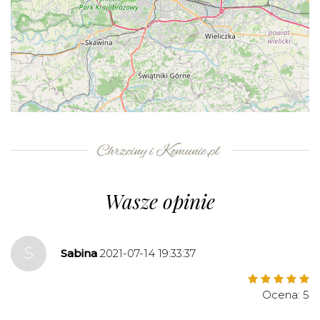
+
−
⇧
©
OpenStreetMap
contributors.
»
Wasze opinie
S
Sabina
2021-07-14 19:33:37
Ocena: 5