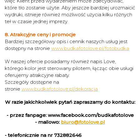
więc Klient przed wydarzeniem może zdecydować,
które tło zostanie użyte. Aby jeszcze bardziej urozmaicić
wydruki, istnieje również możliwość użycia kilku różnych
teł w czasie jednej imprezy.
8. Atrakcyjne ceny i promocje
Bardziej szczegółowy opis i cennik naszych usług jest
dostępny na stronie
www.budkafotolove.pl/fotobudka
W naszej ofercie posiadamy również napis Love,
którego kolor jest sterowany pilotem, łącząc obie usługi
oferujemy atrakcyjne rabaty.
Szczegóły dostępne na
stronie
www.budkafotolove.pl/dekoracja
W razie jakichkolwiek pytań zapraszamy do kontaktu:
- przez fanpage: www.facebook.com/budkafotolove
- mailowo:
biuro@fotolove.pl
- telefonicznie na nr 732882646