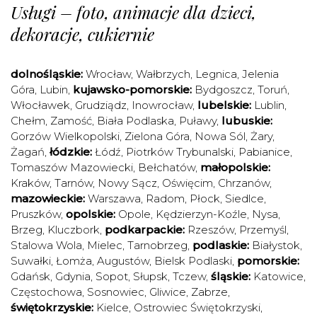
Usługi – foto, animacje dla dzieci,
dekoracje, cukiernie
dolnośląskie:
Wrocław
,
Wałbrzych
,
Legnica
,
Jelenia
Góra
,
Lubin
,
kujawsko-pomorskie:
Bydgoszcz
,
Toruń
,
Włocławek
,
Grudziądz
,
Inowrocław
,
lubelskie:
Lublin
,
Chełm
,
Zamość
,
Biała Podlaska
,
Puławy
,
lubuskie:
Gorzów Wielkopolski
,
Zielona Góra
,
Nowa Sól
,
Żary
,
Żagań
,
łódzkie:
Łódź
,
Piotrków Trybunalski
,
Pabianice
,
Tomaszów Mazowiecki
,
Bełchatów
,
małopolskie:
Kraków
,
Tarnów
,
Nowy Sącz
,
Oświęcim
,
Chrzanów
,
mazowieckie:
Warszawa
,
Radom
,
Płock
,
Siedlce
,
Pruszków
,
opolskie:
Opole
,
Kędzierzyn-Koźle
,
Nysa
,
Brzeg
,
Kluczbork
,
podkarpackie:
Rzeszów
,
Przemyśl
,
Stalowa Wola
,
Mielec
,
Tarnobrzeg
,
podlaskie:
Białystok
,
Suwałki
,
Łomża
,
Augustów
,
Bielsk Podlaski
,
pomorskie:
Gdańsk
,
Gdynia
,
Sopot
,
Słupsk
,
Tczew
,
śląskie:
Katowice
,
Częstochowa
,
Sosnowiec
,
Gliwice
,
Zabrze
,
świętokrzyskie:
Kielce
,
Ostrowiec Świętokrzyski
,