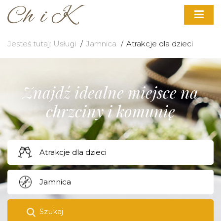
Jesteś tutaj:
Usługi
Jamnica
Atrakcje dla dzieci
Znajdź idealne miejsce na
chrzciny i komunię
Szukaj