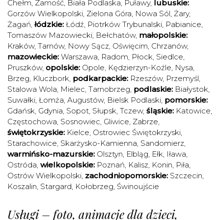
Chełm
,
Zamość
,
Biała Podlaska
,
Puławy
,
lubuskie:
Gorzów Wielkopolski
,
Zielona Góra
,
Nowa Sól
,
Żary
,
Żagań
,
łódzkie:
Łódź
,
Piotrków Trybunalski
,
Pabianice
,
Tomaszów Mazowiecki
,
Bełchatów
,
małopolskie:
Kraków
,
Tarnów
,
Nowy Sącz
,
Oświęcim
,
Chrzanów
,
mazowieckie:
Warszawa
,
Radom
,
Płock
,
Siedlce
,
Pruszków
,
opolskie:
Opole
,
Kędzierzyn-Koźle
,
Nysa
,
Brzeg
,
Kluczbork
,
podkarpackie:
Rzeszów
,
Przemyśl
,
Stalowa Wola
,
Mielec
,
Tarnobrzeg
,
podlaskie:
Białystok
,
Suwałki
,
Łomża
,
Augustów
,
Bielsk Podlaski
,
pomorskie:
Gdańsk
,
Gdynia
,
Sopot
,
Słupsk
,
Tczew
,
śląskie:
Katowice
,
Częstochowa
,
Sosnowiec
,
Gliwice
,
Zabrze
,
świętokrzyskie:
Kielce
,
Ostrowiec Świętokrzyski
,
Starachowice
,
Skarżysko-Kamienna
,
Sandomierz
,
warmińsko-mazurskie:
Olsztyn
,
Elbląg
,
Ełk
,
Iława
,
Ostróda
,
wielkopolskie:
Poznań
,
Kalisz
,
Konin
,
Piła
,
Ostrów Wielkopolski
,
zachodniopomorskie:
Szczecin
,
Koszalin
,
Stargard
,
Kołobrzeg
,
Świnoujście
Usługi – foto, animacje dla dzieci,