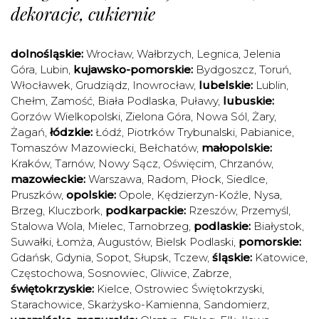
dekoracje, cukiernie
dolnośląskie:
Wrocław
,
Wałbrzych
,
Legnica
,
Jelenia
Góra
,
Lubin
,
kujawsko-pomorskie:
Bydgoszcz
,
Toruń
,
Włocławek
,
Grudziądz
,
Inowrocław
,
lubelskie:
Lublin
,
Chełm
,
Zamość
,
Biała Podlaska
,
Puławy
,
lubuskie:
Gorzów Wielkopolski
,
Zielona Góra
,
Nowa Sól
,
Żary
,
Żagań
,
łódzkie:
Łódź
,
Piotrków Trybunalski
,
Pabianice
,
Tomaszów Mazowiecki
,
Bełchatów
,
małopolskie:
Kraków
,
Tarnów
,
Nowy Sącz
,
Oświęcim
,
Chrzanów
,
mazowieckie:
Warszawa
,
Radom
,
Płock
,
Siedlce
,
Pruszków
,
opolskie:
Opole
,
Kędzierzyn-Koźle
,
Nysa
,
Brzeg
,
Kluczbork
,
podkarpackie:
Rzeszów
,
Przemyśl
,
Stalowa Wola
,
Mielec
,
Tarnobrzeg
,
podlaskie:
Białystok
,
Suwałki
,
Łomża
,
Augustów
,
Bielsk Podlaski
,
pomorskie:
Gdańsk
,
Gdynia
,
Sopot
,
Słupsk
,
Tczew
,
śląskie:
Katowice
,
Częstochowa
,
Sosnowiec
,
Gliwice
,
Zabrze
,
świętokrzyskie:
Kielce
,
Ostrowiec Świętokrzyski
,
Starachowice
,
Skarżysko-Kamienna
,
Sandomierz
,