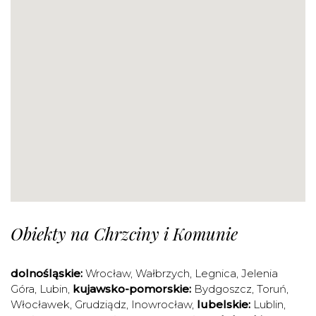
Obiekty na Chrzciny i Komunie
dolnośląskie:
Wrocław
,
Wałbrzych
,
Legnica
,
Jelenia
Góra
,
Lubin
,
kujawsko-pomorskie:
Bydgoszcz
,
Toruń
,
Włocławek
,
Grudziądz
,
Inowrocław
,
lubelskie:
Lublin
,