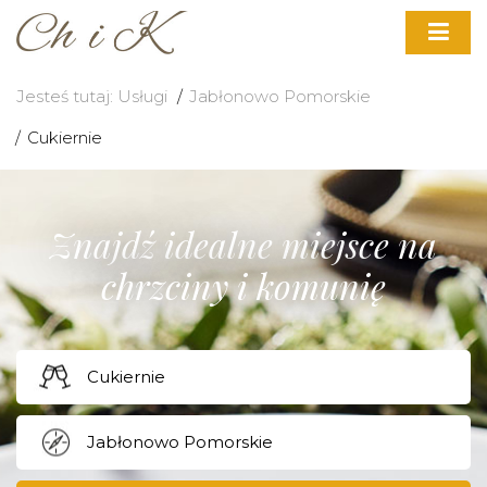
Jesteś tutaj:
Usługi
Jabłonowo Pomorskie
Cukiernie
Znajdź idealne miejsce na
chrzciny i komunię