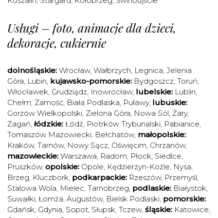
Koszalin
,
Stargard
,
Kołobrzeg
,
Świnoujście
Usługi – foto, animacje dla dzieci,
dekoracje, cukiernie
dolnośląskie:
Wrocław
,
Wałbrzych
,
Legnica
,
Jelenia
Góra
,
Lubin
,
kujawsko-pomorskie:
Bydgoszcz
,
Toruń
,
Włocławek
,
Grudziądz
,
Inowrocław
,
lubelskie:
Lublin
,
Chełm
,
Zamość
,
Biała Podlaska
,
Puławy
,
lubuskie:
Gorzów Wielkopolski
,
Zielona Góra
,
Nowa Sól
,
Żary
,
Żagań
,
łódzkie:
Łódź
,
Piotrków Trybunalski
,
Pabianice
,
Tomaszów Mazowiecki
,
Bełchatów
,
małopolskie:
Kraków
,
Tarnów
,
Nowy Sącz
,
Oświęcim
,
Chrzanów
,
mazowieckie:
Warszawa
,
Radom
,
Płock
,
Siedlce
,
Pruszków
,
opolskie:
Opole
,
Kędzierzyn-Koźle
,
Nysa
,
Brzeg
,
Kluczbork
,
podkarpackie:
Rzeszów
,
Przemyśl
,
Stalowa Wola
,
Mielec
,
Tarnobrzeg
,
podlaskie:
Białystok
,
Suwałki
,
Łomża
,
Augustów
,
Bielsk Podlaski
,
pomorskie:
Gdańsk
,
Gdynia
,
Sopot
,
Słupsk
,
Tczew
,
śląskie:
Katowice
,