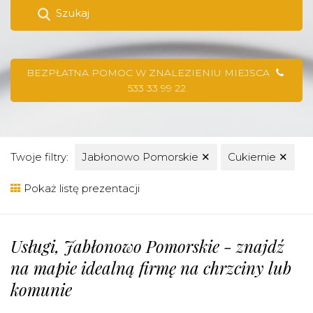
Szukaj
BEZPŁATNA POMOC W ZNALEZIENIU MIEJSCA
533 33 99 22
Twoje filtry:
Jabłonowo Pomorskie
✕
Cukiernie
✕
Pokaż listę prezentacji
Usługi, Jabłonowo Pomorskie - znajdź
na mapie idealną firmę na chrzciny lub
komunie