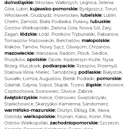
dolnośląskie:
Wrocław
,
Wałbrzych
,
Legnica
,
Jelenia
Góra
,
Lubin
,
kujawsko-pomorskie:
Bydgoszcz
,
Toruń
,
Włocławek
,
Grudziądz
,
Inowrocław
,
lubelskie:
Lublin
,
Chełm
,
Zamość
,
Biała Podlaska
,
Puławy
,
lubuskie:
Gorzów Wielkopolski
,
Zielona Góra
,
Nowa Sól
,
Żary
,
Żagań
,
łódzkie:
Łódź
,
Piotrków Trybunalski
,
Pabianice
,
Tomaszów Mazowiecki
,
Bełchatów
,
małopolskie:
Kraków
,
Tarnów
,
Nowy Sącz
,
Oświęcim
,
Chrzanów
,
mazowieckie:
Warszawa
,
Radom
,
Płock
,
Siedlce
,
Pruszków
,
opolskie:
Opole
,
Kędzierzyn-Koźle
,
Nysa
,
Brzeg
,
Kluczbork
,
podkarpackie:
Rzeszów
,
Przemyśl
,
Stalowa Wola
,
Mielec
,
Tarnobrzeg
,
podlaskie:
Białystok
,
Suwałki
,
Łomża
,
Augustów
,
Bielsk Podlaski
,
pomorskie:
Gdańsk
,
Gdynia
,
Sopot
,
Słupsk
,
Tczew
,
śląskie:
Katowice
,
Częstochowa
,
Sosnowiec
,
Gliwice
,
Zabrze
,
świętokrzyskie:
Kielce
,
Ostrowiec Świętokrzyski
,
Starachowice
,
Skarżysko-Kamienna
,
Sandomierz
,
warmińsko-mazurskie:
Olsztyn
,
Elbląg
,
Ełk
,
Iława
,
Ostróda
,
wielkopolskie:
Poznań
,
Kalisz
,
Konin
,
Piła
,
Ostrów Wielkopolski
,
zachodniopomorskie:
Szczecin
,