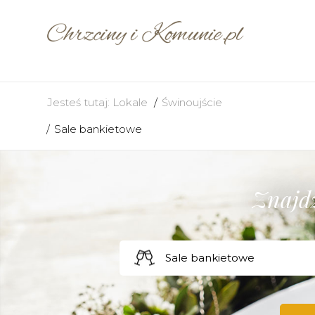
Jesteś tutaj:
Lokale
Świnoujście
Sale bankietowe
Znajdź