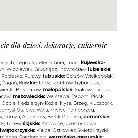
je dla dzieci, dekoracje, cukiernie
brzych
,
Legnica
,
Jelenia Góra
,
Lubin
,
kujawsko-
uń
,
Włocławek
,
Grudziądz
,
Inowrocław
,
lubelskie:
a Podlaska
,
Puławy
,
lubuskie:
Gorzów Wielkopolski
,
,
Żagań
,
łódzkie:
Łódź
,
Piotrków Trybunalski
,
iecki
,
Bełchatów
,
małopolskie:
Kraków
,
Tarnów
,
anów
,
mazowieckie:
Warszawa
,
Radom
,
Płock
,
:
Opole
,
Kędzierzyn-Koźle
,
Nysa
,
Brzeg
,
Kluczbork
,
zemyśl
,
Stalowa Wola
,
Mielec
,
Tarnobrzeg
,
i
,
Łomża
,
Augustów
,
Bielsk Podlaski
,
pomorskie:
sk
,
Tczew
,
śląskie:
Katowice
,
Częstochowa
,
świętokrzyskie:
Kielce
,
Ostrowiec Świętokrzyski
,
amienna
,
Sandomierz
,
warmińsko-mazurskie: