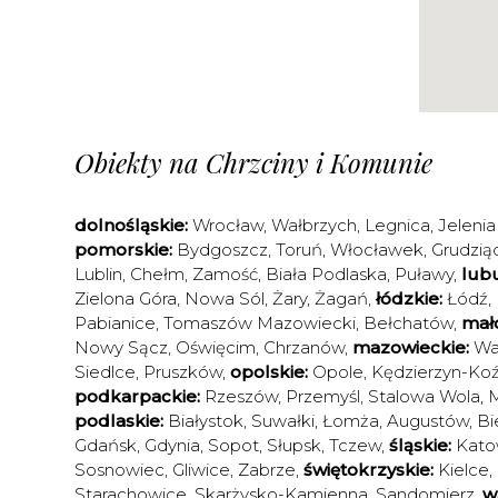
Obiekty na Chrzciny i Komunie
dolnośląskie:
Wrocław
,
Wałbrzych
,
Legnica
,
Jelenia
pomorskie:
Bydgoszcz
,
Toruń
,
Włocławek
,
Grudzią
Lublin
,
Chełm
,
Zamość
,
Biała Podlaska
,
Puławy
,
lubu
Zielona Góra
,
Nowa Sól
,
Żary
,
Żagań
,
łódzkie:
Łódź
,
Pabianice
,
Tomaszów Mazowiecki
,
Bełchatów
,
mało
Nowy Sącz
,
Oświęcim
,
Chrzanów
,
mazowieckie:
Wa
Siedlce
,
Pruszków
,
opolskie:
Opole
,
Kędzierzyn-Koź
podkarpackie:
Rzeszów
,
Przemyśl
,
Stalowa Wola
,
M
podlaskie:
Białystok
,
Suwałki
,
Łomża
,
Augustów
,
Bi
Gdańsk
,
Gdynia
,
Sopot
,
Słupsk
,
Tczew
,
śląskie:
Kato
Sosnowiec
,
Gliwice
,
Zabrze
,
świętokrzyskie:
Kielce
,
Starachowice
,
Skarżysko-Kamienna
,
Sandomierz
,
w