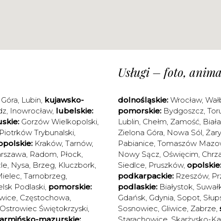
Usługi – foto, animac
 Góra
,
Lubin
,
kujawsko-
dolnośląskie:
Wrocław
,
Wał
dz
,
Inowrocław
,
lubelskie:
pomorskie:
Bydgoszcz
,
Tor
skie:
Gorzów Wielkopolski
,
Lublin
,
Chełm
,
Zamość
,
Biał
Piotrków Trybunalski
,
Zielona Góra
,
Nowa Sól
,
Żary
polskie:
Kraków
,
Tarnów
,
Pabianice
,
Tomaszów Mazow
rszawa
,
Radom
,
Płock
,
Nowy Sącz
,
Oświęcim
,
Chrz
le
,
Nysa
,
Brzeg
,
Kluczbork
,
Siedlce
,
Pruszków
,
opolskie
ielec
,
Tarnobrzeg
,
podkarpackie:
Rzeszów
,
Pr
elsk Podlaski
,
pomorskie:
podlaskie:
Białystok
,
Suwałk
wice
,
Częstochowa
,
Gdańsk
,
Gdynia
,
Sopot
,
Słup
Ostrowiec Świętokrzyski
,
Sosnowiec
,
Gliwice
,
Zabrze
,
armińsko-mazurskie:
Starachowice
,
Skarżysko-K