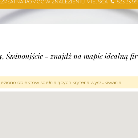
EZPŁATNA POMOC W ZNALEZIENIU MIEJSCA
533 33 99
y, Świnoujście - znajdź na mapie idealną f
leziono obiektów spełniających kryteria wyszukiwania.