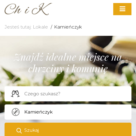
Jesteś tutaj:
Lokale
Kamieńczyk
Znajdź idealne miejsce na
chrzciny i komunię
Szukaj