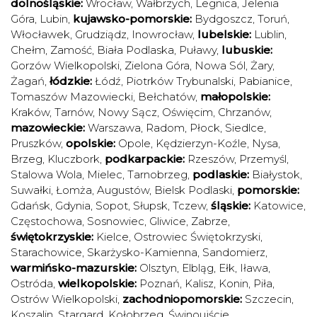
dolnośląskie:
Wrocław
,
Wałbrzych
,
Legnica
,
Jelenia
Góra
,
Lubin
,
kujawsko-pomorskie:
Bydgoszcz
,
Toruń
,
Włocławek
,
Grudziądz
,
Inowrocław
,
lubelskie:
Lublin
,
Chełm
,
Zamość
,
Biała Podlaska
,
Puławy
,
lubuskie:
Gorzów Wielkopolski
,
Zielona Góra
,
Nowa Sól
,
Żary
,
Żagań
,
łódzkie:
Łódź
,
Piotrków Trybunalski
,
Pabianice
,
Tomaszów Mazowiecki
,
Bełchatów
,
małopolskie:
Kraków
,
Tarnów
,
Nowy Sącz
,
Oświęcim
,
Chrzanów
,
mazowieckie:
Warszawa
,
Radom
,
Płock
,
Siedlce
,
Pruszków
,
opolskie:
Opole
,
Kędzierzyn-Koźle
,
Nysa
,
Brzeg
,
Kluczbork
,
podkarpackie:
Rzeszów
,
Przemyśl
,
Stalowa Wola
,
Mielec
,
Tarnobrzeg
,
podlaskie:
Białystok
,
Suwałki
,
Łomża
,
Augustów
,
Bielsk Podlaski
,
pomorskie:
Gdańsk
,
Gdynia
,
Sopot
,
Słupsk
,
Tczew
,
śląskie:
Katowice
,
Częstochowa
,
Sosnowiec
,
Gliwice
,
Zabrze
,
świętokrzyskie:
Kielce
,
Ostrowiec Świętokrzyski
,
Starachowice
,
Skarżysko-Kamienna
,
Sandomierz
,
warmińsko-mazurskie:
Olsztyn
,
Elbląg
,
Ełk
,
Iława
,
Ostróda
,
wielkopolskie:
Poznań
,
Kalisz
,
Konin
,
Piła
,
Ostrów Wielkopolski
,
zachodniopomorskie:
Szczecin
,
Koszalin
,
Stargard
,
Kołobrzeg
,
Świnoujście