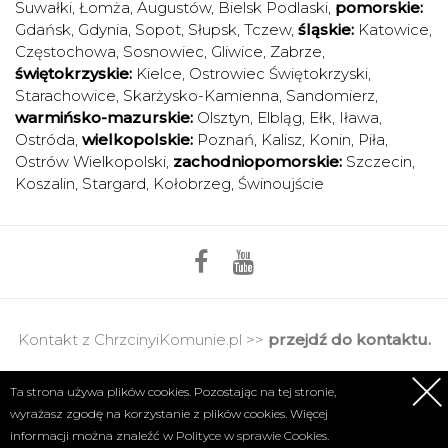
Suwałki
,
Łomża
,
Augustów
,
Bielsk Podlaski
,
pomorskie:
Gdańsk
,
Gdynia
,
Sopot
,
Słupsk
,
Tczew
,
śląskie:
Katowice
,
Częstochowa
,
Sosnowiec
,
Gliwice
,
Zabrze
,
świętokrzyskie:
Kielce
,
Ostrowiec Świętokrzyski
,
Starachowice
,
Skarżysko-Kamienna
,
Sandomierz
,
warmińsko-mazurskie:
Olsztyn
,
Elbląg
,
Ełk
,
Iława
,
Ostróda
,
wielkopolskie:
Poznań
,
Kalisz
,
Konin
,
Piła
,
Ostrów Wielkopolski
,
zachodniopomorskie:
Szczecin
,
Koszalin
,
Stargard
,
Kołobrzeg
,
Świnoujście
Kontakt z ChrzcinyiKomunie.pl >>
przejdź do kontaktu.
Regulamin
|
Polityka prywatności
Ta strona używa plików cookies. Pozostając na tej stronie,
wyrażasz zgodę na korzystanie z plików cookies. Więcej
Copyright 2017 © Axel Media | Designed by
Designum.pl
informacji można znaleźć w
Polityce w sprawie Cookies.