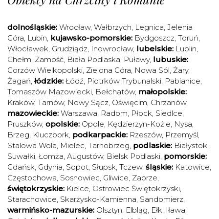
dolnośląskie:
Wrocław
,
Wałbrzych
,
Legnica
,
Jelenia
Góra
,
Lubin
,
kujawsko-pomorskie:
Bydgoszcz
,
Toruń
,
Włocławek
,
Grudziądz
,
Inowrocław
,
lubelskie:
Lublin
,
Chełm
,
Zamość
,
Biała Podlaska
,
Puławy
,
lubuskie:
Gorzów Wielkopolski
,
Zielona Góra
,
Nowa Sól
,
Żary
,
Żagań
,
łódzkie:
Łódź
,
Piotrków Trybunalski
,
Pabianice
,
Tomaszów Mazowiecki
,
Bełchatów
,
małopolskie:
Kraków
,
Tarnów
,
Nowy Sącz
,
Oświęcim
,
Chrzanów
,
mazowieckie:
Warszawa
,
Radom
,
Płock
,
Siedlce
,
Pruszków
,
opolskie:
Opole
,
Kędzierzyn-Koźle
,
Nysa
,
Brzeg
,
Kluczbork
,
podkarpackie:
Rzeszów
,
Przemyśl
,
Stalowa Wola
,
Mielec
,
Tarnobrzeg
,
podlaskie:
Białystok
,
Suwałki
,
Łomża
,
Augustów
,
Bielsk Podlaski
,
pomorskie:
Gdańsk
,
Gdynia
,
Sopot
,
Słupsk
,
Tczew
,
śląskie:
Katowice
,
Częstochowa
,
Sosnowiec
,
Gliwice
,
Zabrze
,
świętokrzyskie:
Kielce
,
Ostrowiec Świętokrzyski
,
Starachowice
,
Skarżysko-Kamienna
,
Sandomierz
,
warmińsko-mazurskie:
Olsztyn
,
Elbląg
,
Ełk
,
Iława
,