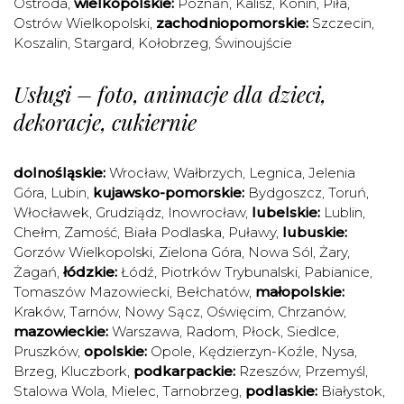
Ostróda
,
wielkopolskie:
Poznań
,
Kalisz
,
Konin
,
Piła
,
Ostrów Wielkopolski
,
zachodniopomorskie:
Szczecin
,
Koszalin
,
Stargard
,
Kołobrzeg
,
Świnoujście
Usługi – foto, animacje dla dzieci,
dekoracje, cukiernie
dolnośląskie:
Wrocław
,
Wałbrzych
,
Legnica
,
Jelenia
Góra
,
Lubin
,
kujawsko-pomorskie:
Bydgoszcz
,
Toruń
,
Włocławek
,
Grudziądz
,
Inowrocław
,
lubelskie:
Lublin
,
Chełm
,
Zamość
,
Biała Podlaska
,
Puławy
,
lubuskie:
Gorzów Wielkopolski
,
Zielona Góra
,
Nowa Sól
,
Żary
,
Żagań
,
łódzkie:
Łódź
,
Piotrków Trybunalski
,
Pabianice
,
Tomaszów Mazowiecki
,
Bełchatów
,
małopolskie:
Kraków
,
Tarnów
,
Nowy Sącz
,
Oświęcim
,
Chrzanów
,
mazowieckie:
Warszawa
,
Radom
,
Płock
,
Siedlce
,
Pruszków
,
opolskie:
Opole
,
Kędzierzyn-Koźle
,
Nysa
,
Brzeg
,
Kluczbork
,
podkarpackie:
Rzeszów
,
Przemyśl
,
Stalowa Wola
,
Mielec
,
Tarnobrzeg
,
podlaskie:
Białystok
,